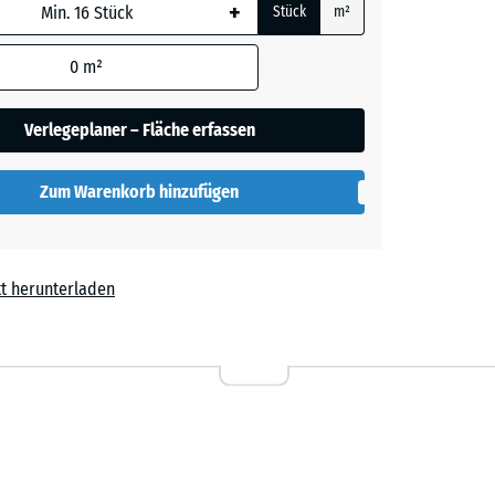
+
Stück
m²
lau
 wird
kelt
den
0
m²
en nicht
gegeben)
elb
Verlegeplaner – Fläche erfassen
kelt
rechnung
Zum Warenkorb hinzufügen
rün
kelt
t herunterladen
ot
kelt