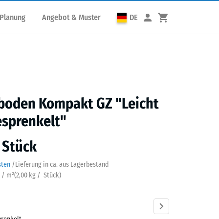
 Planung
Angebot & Muster
DE
sboden Kompakt GZ "Leicht
esprenkelt"
/ Stück
sten
/
Lieferung in ca.
aus Lagerbestand
k / m²
(
2,00
kg
/ Stück)