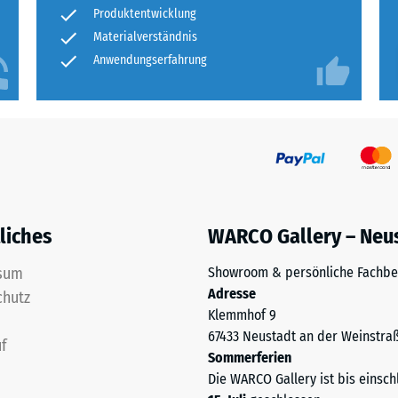
tigkeit
Produktentwicklung
Materialverständnis
fes
Anwendungserfahrung
bt
and
le
gen.
liches
WARCO Gallery – Neu
sum
Showroom & persönliche Fachbe
Adresse
chutz
Klemmhof 9
67433 Neustadt an der Weinstra
f
f
Sommerferien
Die WARCO Gallery ist bis einsch