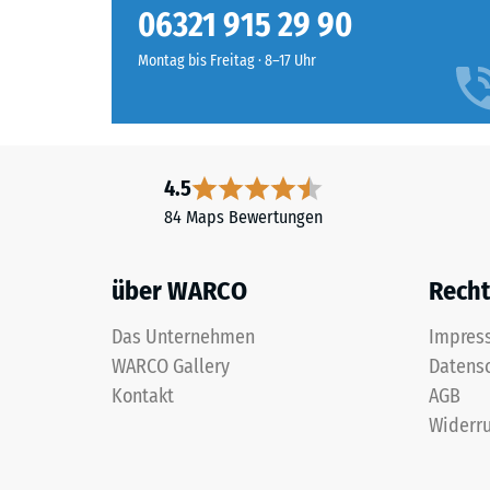
und
06321 915 29 90
Druckfes
einem
eines
Polyurethan-
Montag bis Freitag · 8–17 Uhr
Werkstof
Bindemittel.
beschrei
ELT
seinen
steht
Widerst
für
gegen
4.5
„End
punktuel
84 Maps Bewertungen
of
Belastun
Life
Sie
Tyres“
gibt
über WARCO
Recht
und
an,
bezeichnet
in
Das Unternehmen
Impres
Gummigranulat,
welchem
WARCO Gallery
Datens
das
Maße
Kontakt
AGB
aus
der
Widerru
dem
Werkstof
Recycling
unter
von