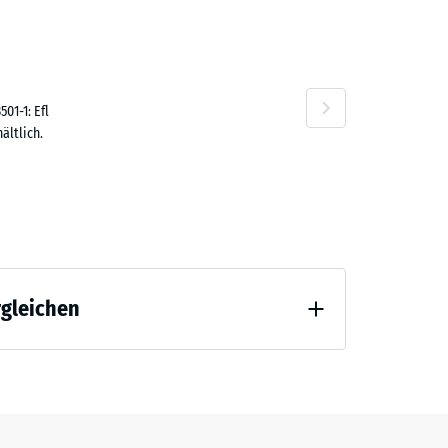
,80 €
01-1: Efl
ältlich.
rgleichen
tlastung (BS 7188)