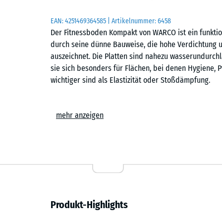
EAN:
4251469364585
| Artikelnummer:
6458
Der Fitnessboden Kompakt von WARCO ist ein funktio
durch seine dünne Bauweise, die hohe Verdichtung 
auszeichnet. Die Platten sind nahezu wasserundurchl
sie sich besonders für Flächen, bei denen Hygiene, P
wichtiger sind als Elastizität oder Stoßdämpfung.
Formate
mehr anzeigen
Der Fitnessboden Kompakt ist in den Formaten 50 × 5
stark. Die großformatige Variante reduziert den Fugen
gleichmäßiges Flächenbild – besonders auf großen 
aufgeräumt. Die kleinere Ausführung lässt sich leich
unregelmäßige Grundrisse oder kleinere Räume.
Herstellung und Struktur
Produkt-Highlights
Die Platten entstehen aus Rohlingen im Überformat