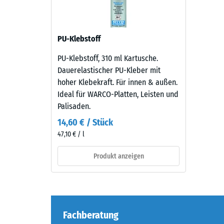
verbl
Einde
Material
–
nach
PU-Klebstoff
Bestandteile
24
und
PU-Klebstoff, 310 ml Kartusche.
Stund
Aufbau
Dauerelastischer PU-Kleber mit
Entla
hoher Klebekraft. Für innen & außen.
Ideal für WARCO-Platten, Leisten und
Das
(BS
Palisaden.
Produkt
7188)
besteht
14,60 € / Stück
aus
47,10 € / l
gereinigtem,
schwarzem
Produkt anzeigen
5 / 5
ELT-
Granulat
mit
feiner
Fachberatung
Körnung
Die