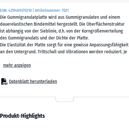
(sofern in den
EAN:
4251469370210
| Artikelnummer:
7021
Produktdaten nicht
Die Gummigranulatplatte wird aus Gummigranulaten und einem
anders angegeben)
dauerelastischen Bindemittel hergestellt. Die Oberflächenstruktur
für die
ist abhängig von der Sieblinie, d.h. von der Korngrößenverteilung
Bedarfsberechnung
des Gummigranulats und der Dichte der Platte.
verwendet.
Die Elastizität der Platte sorgt für eine gewisse Anpassungsfähigkeit
an den Untergrund. Trittschall und Vibrationen werden reduziert. Je
60
nach Dicke und Dichte kann die Wasserdurchlässigkeit variieren.
x
mehr anzeigen
60
x
1,5
Datenblatt herunterladen
cm
60
Produkt-Highlights
x
60