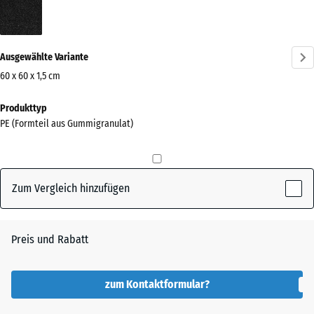
Anthrazit
(active)
Ausgewählte Variante
60 x 60 x 1,5 cm
Abmessungen
Produkttyp
für
PE (Formteil aus Gummigranulat)
den
Versand
600
x
Zum Vergleich hinzufügen
600
x
15
Preis und Rabatt
mm
Die gewählte, blau
zum Kontaktformular?
umrandete
Abmessung wird