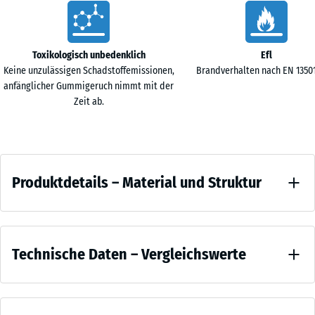
x 2
Vorteile
cm
Toxikologisch unbedenklich
Efl
Keine unzulässigen Schadstoffemissionen,
Brandverhalten nach EN 13501-
anfänglicher Gummigeruch nimmt mit der
Zeit ab.
Produktdetails
Produktdetails – Material und Struktur
–
Material
Farbe
und
Vergleichswerte
Anthrazit
Struktur
Technische Daten – Vergleichswerte
Anthrazit
wirkt
Druckfestigkeit
sachlich
- Skalenwert 4