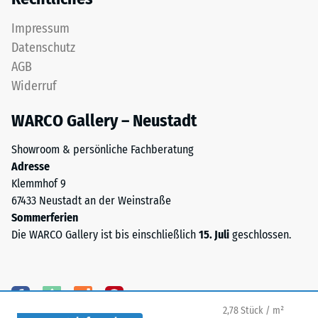
7188)
die Fuge nicht bis zur Tragschicht, der Untergrund bleibt
dem
vollständig abgedeckt.
Recycling
Impressum
von
Datenschutz
Altreifen
AGB
/ 5
gewonnen
Widerruf
wird.
Chemisch
WARCO Gallery – Neustadt
handelt
es
Showroom & persönliche Fachberatung
Die
sich
Adresse
Druckfestigkeit
um
Klemmhof 9
eines
eine
67433 Neustadt an der Weinstraße
Werkstoffes
Mischung
Sommerferien
beschreibt
aus
Die WARCO Gallery ist bis einschließlich
15. Juli
geschlossen.
seinen
Naturkautschuk
Widerstand
(NR)
gegen
und
punktuelle
Styrol-
Belastungen.
2,78 Stück / m²
Butadien-