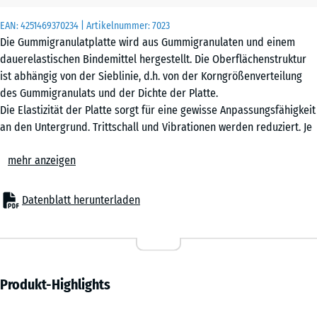
(sofern in den
EAN:
4251469370234
| Artikelnummer:
7023
Produktdaten nicht
Die Gummigranulatplatte wird aus Gummigranulaten und einem
anders angegeben)
dauerelastischen Bindemittel hergestellt. Die Oberflächenstruktur
für die
ist abhängig von der Sieblinie, d.h. von der Korngrößenverteilung
Bedarfsberechnung
des Gummigranulats und der Dichte der Platte.
verwendet.
Die Elastizität der Platte sorgt für eine gewisse Anpassungsfähigkeit
an den Untergrund. Trittschall und Vibrationen werden reduziert. Je
60
nach Dicke und Dichte kann die Wasserdurchlässigkeit variieren.
x
mehr anzeigen
60
x 2
cm
Datenblatt herunterladen
60
x
Produkt-Highlights
60
x