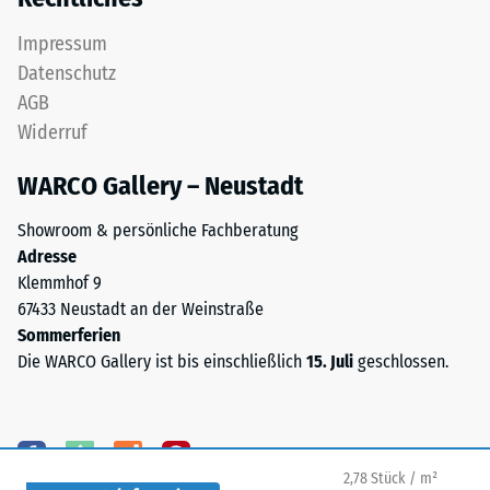
die Fuge nicht bis zur Tragschicht, der Untergrund bleibt
dem
7188)
vollständig abgedeckt.
Recycling
Impressum
von
Datenschutz
Altreifen
AGB
gewonnen
Widerruf
/ 5
wird.
Chemisch
WARCO Gallery – Neustadt
handelt
es
Showroom & persönliche Fachberatung
sich
Adresse
Die
um
Klemmhof 9
Druckfestigkeit
eine
67433 Neustadt an der Weinstraße
eines
Mischung
Sommerferien
Werkstoffes
aus
Die WARCO Gallery ist bis einschließlich
15. Juli
geschlossen.
beschreibt
Naturkautschuk
seinen
(NR)
Widerstand
und
gegen
Styrol-
punktuelle
2,78 Stück / m²
Butadien-