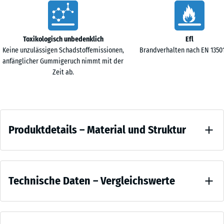
1,5
Vorteile
cm
Toxikologisch unbedenklich
Efl
Keine unzulässigen Schadstoffemissionen,
Brandverhalten nach EN 13501-
anfänglicher Gummigeruch nimmt mit der
Zeit ab.
Produktdetails
Produktdetails – Material und Struktur
–
Material
Farbe
und
Vergleichswerte
Anthrazit
Struktur
Technische Daten – Vergleichswerte
Anthrazit
wirkt
Druckfestigkeit
sachlich
- Skalenwert 4