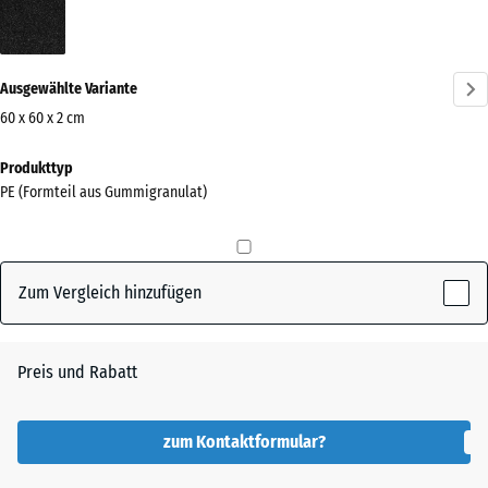
Anthrazit
(active)
Ausgewählte Variante
60 x 60 x 2 cm
Abmessungen
Produkttyp
für
PE (Formteil aus Gummigranulat)
den
Versand
600
x
Zum Vergleich hinzufügen
600
x
20
Preis und Rabatt
mm
Die gewählte, blau
zum Kontaktformular?
umrandete
Abmessung wird