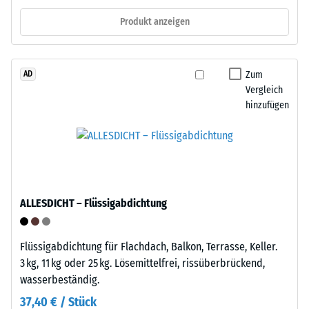
zunächst
und
Produkt anzeigen
unmittelbar
an
nach
anderer
der
Stelle
Zum
Belastung
AD
neu
Vergleich
und
verlegen.
hinzufügen
dann
in
Struktur
regelmäßigen
der
Abständen
Bodenseite
über
einen
ALLESDICHT – Flüssigabdichtung
Zeitraum
von
24
Flüssigabdichtung für Flachdach, Balkon, Terrasse, Keller.
Stunden
3 kg, 11 kg oder 25 kg. Lösemittelfrei, rissüberbrückend,
gemessen,
wasserbeständig.
Die
um
Unterseite
37,40 € / Stück
die