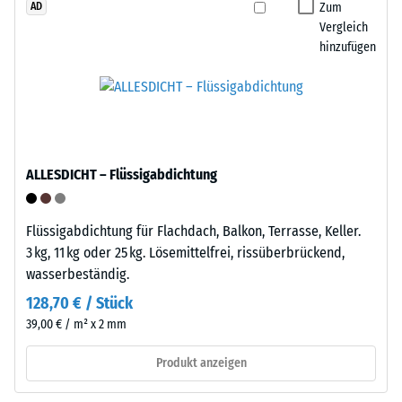
geringe
Zum
AD
den
Eindringtiefe
Vergleich
dauerhaften
hinzufügen
weist
Einsatz
auf
im
eine
Außenbereich
hohe
geeignet.
Druckfestigkeit
Nach
hin,
der
ALLESDICHT – Flüssigabdichtung
während
Nutzung
eine
sind
größere
Flüssigabdichtung für Flachdach, Balkon, Terrasse, Keller.
die
Eindringtiefe
3 kg, 11 kg oder 25 kg. Lösemittelfrei, rissüberbrückend,
Klickfliesen
auf
wasserbeständig.
über
eine
die
128,70 € / Stück
geringere
Wertstoffsammlung
39,00 € / m² x 2 mm
Widerstandsfähigkeit
recyclingfähig.
gegenüber
Produkt anzeigen
Punktbelastungen
Einbau
hinweist.