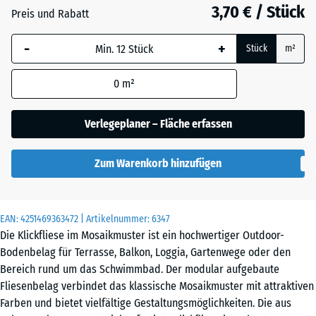
3,70 € / Stück
Silbergrau
Preis und Rabatt
-
+
Stück
m²
Vanille
0
m²
Verlegeplaner – Fläche erfassen
Zum Warenkorb hinzufügen
EAN:
4251469363472
| Artikelnummer:
6347
Die Klickfliese im Mosaikmuster ist ein hochwertiger Outdoor-
Bodenbelag für Terrasse, Balkon, Loggia, Gartenwege oder den
Bereich rund um das Schwimmbad. Der modular aufgebaute
Fliesenbelag verbindet das klassische Mosaikmuster mit attraktiven
Farben und bietet vielfältige Gestaltungsmöglichkeiten. Die aus