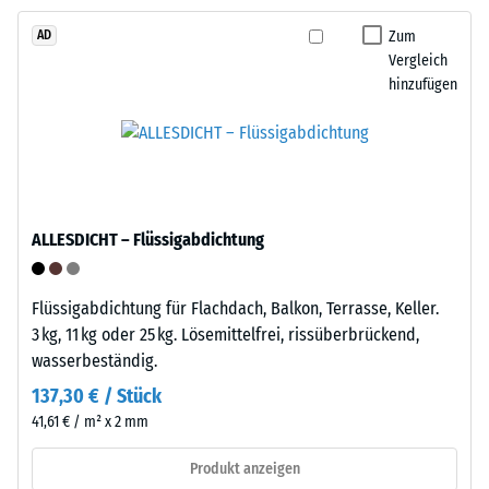
–
Punktbelastungen
Zum
AD
Verarbeitung
entstehen
Vergleich
–
z.
hinzufügen
Montage
B.
durch
Schuhe
mit
Die
hohen
Platten
Absätzen,
verfügen
ALLESDICHT – Flüssigabdichtung
Möbelbeine,
an
Pflanzkübel
zwei
auf
Flüssigabdichtung für Flachdach, Balkon, Terrasse, Keller.
Seiten
Rollen
3 kg, 11 kg oder 25 kg. Lösemittelfrei, rissüberbrückend,
über
oder
wasserbeständig.
angeformte
Gerätefüße.
Verbindungselemente,
137,30 € / Stück
Zur
an
41,61 € / m² x 2 mm
Bestimmung
den
der
Produkt anzeigen
gegenüberliegenden
Druckfestigkeit