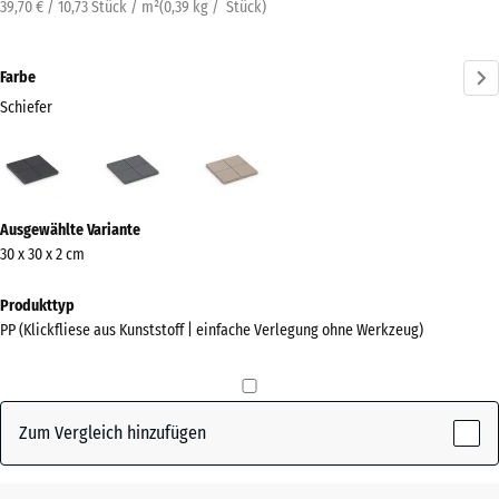
39,70 € / 10,73 Stück / m²
(
0,39
kg
/ Stück)
Farbe
Schiefer
Schiefer
Silbergrau
Vanille
(active)
Mehr
Ausgewählte Variante
Informationen
30 x 30 x 2 cm
zu
den
Produkttyp
Farben?
PP (Klickfliese aus Kunststoff | einfache Verlegung ohne Werkzeug)
Farbpalette
anzeigen
Zum Vergleich hinzufügen
(active)
Schiefer