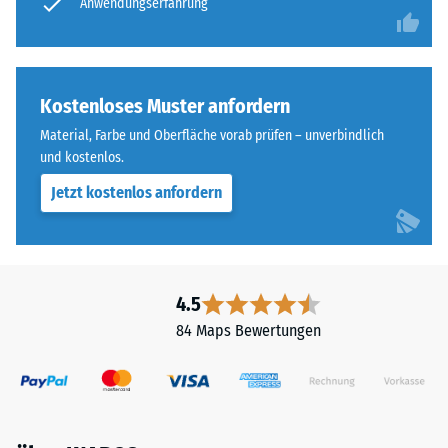
Anwendungserfahrung
Skala
Im
von
Außenbereich
1
muss
bis
die
Kostenloses Muster anfordern
5,
Tragschicht
wobei
Material, Farbe und Oberfläche vorab prüfen – unverbindlich
wasserdurchlässig
der
und kostenlos.
sein.
Wert
Die
Jetzt kostenlos anfordern
1
Einbauhinweise
einer
sind
verbleibenden
zu
Eindrucktiefe
beachten.
4.5
von
ca.
84 Maps Bewertungen
1
mm
und
der
Wert