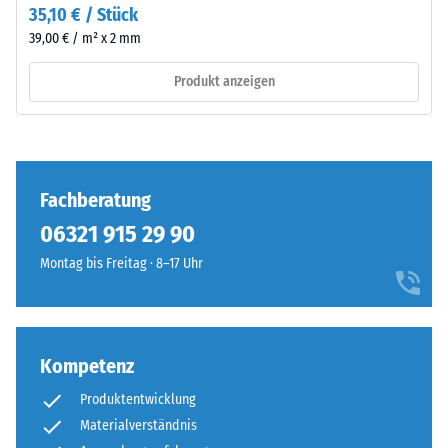
Risse,
35,10 € / Stück
schaffen
Spalten
darunter
39,00 € / m² x 2 mm
oder
einen
Löcher
Produkt anzeigen
Hohlraum
aufweist.
für
Diese
Wasserdurchleitung
Anforderung
und
wird
Belüftung.
Fachberatung
für
Die
jeden
06321 915 29 90
Platte
Skalenwert
ist
Montag bis Freitag · 8–17 Uhr
erfüllt.
für
Die
gebundene
Einstufung
und
der
ungebundene
Kompetenz
Messergebnisse
Tragschichten
erfolgt
sowie
Produktentwicklung
auf
Dachabdichtungen
Materialverständnis
einer
geeignet.