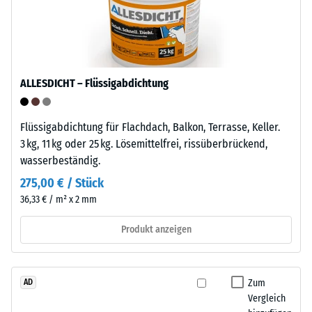
Polypropylen
Druckfestigkeit
(PP)
-
ist
ein
Skalenwert
teilkristalliner
ALLESDICHT – Flüssigabdichtung
5
Thermoplast
=
aus
Flüssigabdichtung für Flachdach, Balkon, Terrasse, Keller.
der
ca.
3 kg, 11 kg oder 25 kg. Lösemittelfrei, rissüberbrückend,
Gruppe
0
wasserbeständig.
der
mm
Polyolefine.
275,00 € / Stück
Für
verbleibende
36,33 € / m² x 2 mm
die
Eindellung
Herstellung
Produkt anzeigen
nach
der
Klickfliesen
24
wird
Zum
AD
Stunden
reines
Vergleich