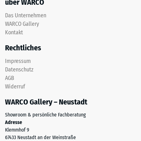
über WARCO
5
einer
Das Unternehmen
vollständigen
WARCO Gallery
Rückverformung
Kontakt
ohne
bleibenden
Rechtliches
Eindruck
entspricht.
Impressum
Der
Datenschutz
angegebene
AGB
Skalenwert
Widerruf
wurde
durch
WARCO Gallery – Neustadt
Interpolation
von
Showroom & persönliche Fachberatung
Prüfergebnissen
Adresse
an
Klemmhof 9
repräsentativen
67433 Neustadt an der Weinstraße