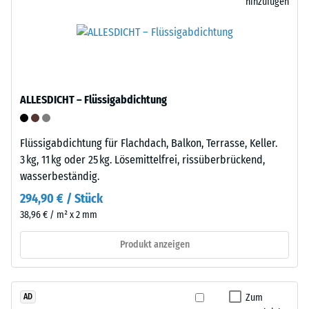
Entlastung
Polypropylen
hinzufügen
verwendet.
(BS
Das
7188)
Material
enthält
keine
ALLESDICHT – Flüssigabdichtung
Weichmacher
/ 5
und
ist
Flüssigabdichtung für Flachdach, Balkon, Terrasse, Keller.
gegenüber
3 kg, 11 kg oder 25 kg. Lösemittelfrei, rissüberbrückend,
vielen
wasserbeständig.
verdünnten
Die
294,90 € / Stück
Säuren,
Druckfestigkeit
38,96 € / m² x 2 mm
Laugen,
eines
Salzlösungen
Werkstoffes
Produkt anzeigen
sowie
beschreibt
gegenüber
seinen
Urin
Widerstand
Zum
AD
beständig.
gegen