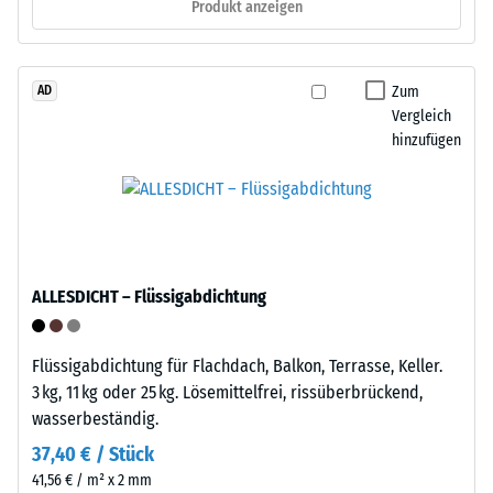
1
Produkt anzeigen
erfolgt
cm²)
schnell
mit
und
einer
Zum
AD
werkzeugfrei.
Kraft
Vergleich
Eine
von
hinzufügen
Befestigung
1000
am
N
Untergrund
(ca.
ist
105
nicht
kg)
nötig.
ALLESDICHT – Flüssigabdichtung
auf
Bei
eine
Bedarf
Materialprobe
lässt
Flüssigabdichtung für Flachdach, Balkon, Terrasse, Keller.
gedrückt.
sich
3 kg, 11 kg oder 25 kg. Lösemittelfrei, rissüberbrückend,
Die
der
wasserbeständig.
resultierende
Bodenbelag
37,40 € / Stück
Eindrucktiefe
wieder
41,56 € / m² x 2 mm
wird
lösen