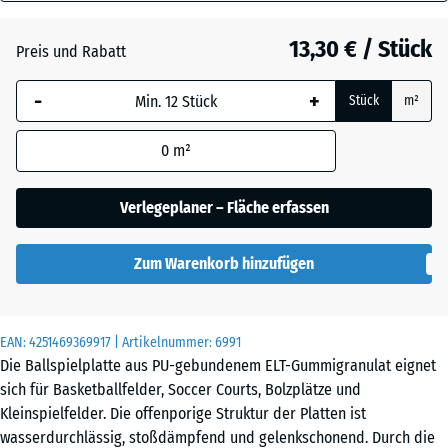
30
Anthrazit
- 1,20 €
mm
13,30 € / Stück
Preis und Rabatt
Die gewählte, blau
Schiefergrau
- 0,60 €
-
+
Stück
m²
umrandete
Abmessung wird
0
m²
(sofern in den
Ziegelrot
- 0,60 €
Produktdaten nicht
anders angegeben)
Verlegeplaner – Fläche erfassen
für die
Bedarfsberechnung
Zum Warenkorb hinzufügen
verwendet.
50
x
EAN:
4251469369917
| Artikelnummer:
6991
50
Die Ballspielplatte aus PU-gebundenem ELT-Gummigranulat eignet
x 3
sich für Basketballfelder, Soccer Courts, Bolzplätze und
cm
Kleinspielfelder. Die offenporige Struktur der Platten ist
|
wasserdurchlässig, stoßdämpfend und gelenkschonend. Durch die