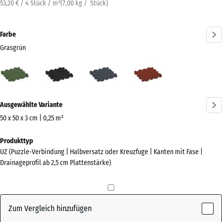
53,20 € / 4 Stück / m²
(
7,00
kg
/ Stück)
Farbe
Grasgrün
Grasgrün
Anthrazit
Schiefergrau
Ziegelrot
(active)
Mehr
Ausgewählte Variante
Informationen
zu
50 x 50 x 3 cm | 0,25 m²
den
Abmessungen
Produkttyp
Farben?
für
UZ (Puzzle-Verbindung | Halbversatz oder Kreuzfuge | Kanten mit Fase |
den
Farbpalette
Drainageprofil ab 2,5 cm Plattenstärke)
Versand
anzeigen
540
(active)
Grasgrün
x
540
Zum Vergleich hinzufügen
x