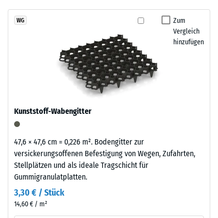
7188)
kein
Reifenverwertung
Produkt
Scheinbare
mit
Zum
WG
für
Dichte -
Vergleich
einem
den
Skalenwert
hinzufügen
grasgrün
3 = 840 bis
Produktvergleich
pigmentierten
900 kg/m³
ausgewählt.
Bindemittel
gleichmäßig
Stoß-, Schwingungs-
umhüllt.
und
Trittschalldämmung
Der
Kunststoff-Wabengitter
– Skalenwert 2 =
Farbton
angenehme
zeigt
Dämpfung
sich
47,6 × 47,6 cm = 0,226 m². Bodengitter zur
als
Rutschfestigkeit Klasse
versickerungsoffenen Befestigung von Wegen, Zufahrten,
kräftiges,
DS (EN 14041) -
Stellplätzen und als ideale Tragschicht für
mittleres
Skalenwert 2 =
Gummigranulatplatten.
Gleitreibungskoeffizient
Grün
3,30 € / Stück
ca. 0,38
mit
14,60 € / m²
gleichmäßiger
Abriebfestigkeit