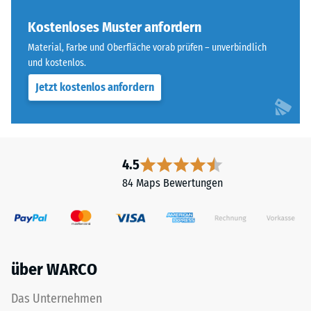
Farbton
Wärmedämmung -
nachdunkelt.
Kostenloses Muster anfordern
Skalenwert 3 =
Wärmeleitfähigkeit
Material, Farbe und Oberfläche vorab prüfen – unverbindlich
ca. 0,11 W/(m·K)
und kostenlos.
Material
–
Frostbeständig
Jetzt kostenlos anfordern
Bestandteile
Druckfestigkeit
und
-
Aufbau
Skalenwert
4.5
3
84 Maps Bewertungen
Das
=
Produkt
ca.
ist
zweischichtig
0,5
aufgebaut
mm
über WARCO
und
verbleibende
besteht
Das Unternehmen
aus
Eindellung