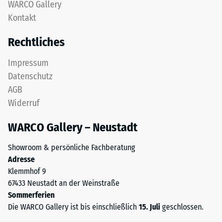
WARCO Gallery
gereinigtem,
nach
Kontakt
schwarzem
24
ELT-
Rechtliches
Granulat
Stunden
sowie
Entlastung
Impressum
einem
Datenschutz
(BS
Polyurethan-
AGB
Bindemittel.
7188)
Widerruf
ELT
steht
WARCO Gallery – Neustadt
für
„End
/ 5
Showroom & persönliche Fachberatung
of
Adresse
Life
Klemmhof 9
Tyres"
67433 Neustadt an der Weinstraße
und
Sommerferien
bezeichnet
Die
Die WARCO Gallery ist bis einschließlich
15. Juli
geschlossen.
Gummigranulat,
Druckfestigkeit