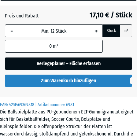
40
Anthrazit
- 0,60 €
mm
17,10 € / Stück
Preis und Rabatt
Die gewählte, blau
Grasgrün
+ 0,60 €
-
+
Stück
m²
umrandete
Abmessung wird
0
m²
(sofern in den
Schiefergrau
Produktdaten nicht
anders angegeben)
Verlegeplaner – Fläche erfassen
für die
Bedarfsberechnung
Zum Warenkorb hinzufügen
verwendet.
50
x
EAN:
4251469369818
| Artikelnummer:
6981
50
Die Ballspielplatte aus PU-gebundenem ELT-Gummigranulat eignet
x 4
sich für Basketballfelder, Soccer Courts, Bolzplätze und
cm
Kleinspielfelder. Die offenporige Struktur der Platten ist
|
wasserdurchlässig, stoßdämpfend und gelenkschonend. Durch die