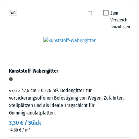
7188)
kein
lebendiger
Produkt
Scheinbare
Granulatstruktur,
Zum
WG
für
Dichte -
Vergleich
das
den
Skalenwert
hinzufügen
sich
3 = 840 bis
Produktvergleich
natürlich
900 kg/m³
ausgewählt.
in
Garten-
Stoß-, Schwingungs-
und
und
Trittschalldämmung
Terrassenanlagen
Kunststoff-Wabengitter
– Skalenwert 3 =
einfügt.
deutliche Dämpfung
Rutschfestigkeit Klasse
47,6 × 47,6 cm = 0,226 m². Bodengitter zur
Material
DS (EN 14041) -
versickerungsoffenen Befestigung von Wegen, Zufahrten,
–
Skalenwert 2 =
Stellplätzen und als ideale Tragschicht für
Bestandteile
Gleitreibungskoeffizient
Gummigranulatplatten.
und
ca. 0,38
Aufbau
3,30 € / Stück
Abriebfestigkeit
14,60 € / m²
- Beständigkeit