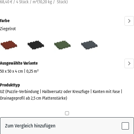
68,40 € / 4 Stück / m²
(
10,20
kg
/ Stück)
Farbe
Ziegelrot
Ziegelrot
Anthrazit
Grasgrün
Schiefergrau
(active)
Mehr
Ausgewählte Variante
Informationen
zu
50 x 50 x 4 cm | 0,25 m²
den
Abmessungen
Produkttyp
Farben?
für
UZ (Puzzle-Verbindung | Halbversatz oder Kreuzfuge | Kanten mit Fase |
den
Farbpalette
Drainageprofil ab 2,5 cm Plattenstärke)
Versand
anzeigen
540
(active)
Ziegelrot
x
540
Zum Vergleich hinzufügen
x