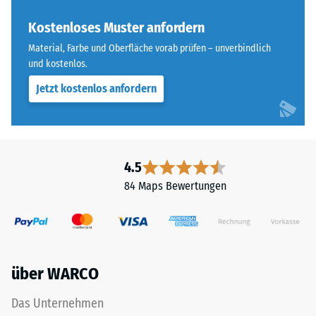
für
Skalenwert 4 =
„End
Kostenloses Muster anfordern
Wärmeleitfähigkeit
of
ca. 0,09 W/(m·K)
Material, Farbe und Oberfläche vorab prüfen – unverbindlich
Life
und kostenlos.
Frostbeständig
Tyres"
Jetzt kostenlos anfordern
und
Druckfestigkeit
bezeichnet
-
Gummigranulat,
Skalenwert
das
aus
3
4.5
dem
=
84 Maps Bewertungen
Recycling
ca.
von
Altreifen
0,5
gewonnen
mm
wird.
über WARCO
verbleibende
Die
obere
Eindellung
Das Unternehmen
Nutzschicht