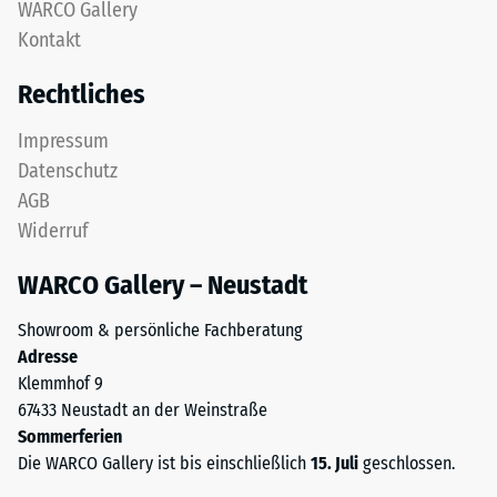
nach
WARCO Gallery
aus
Kontakt
24
feinem
ELT-
Stunden
Rechtliches
Granulat
Entlastung
bildet
Impressum
(BS
eine
Datenschutz
abriebfeste,
7188)
AGB
rutschhemmende
Widerruf
Oberfläche.
Die
WARCO Gallery – Neustadt
untere
/ 5
Schicht
Showroom & persönliche Fachberatung
aus
Adresse
gröberem
Klemmhof 9
ELT-
67433 Neustadt an der Weinstraße
Granulat
Die
Sommerferien
unterstützt
Druckfestigkeit
Die WARCO Gallery ist bis einschließlich
15. Juli
geschlossen.
Elastizität,
eines