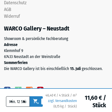
Datenschutz
Skalenwert 4 =
mm
Wärmeleitfähigkeit
AGB
hergestellt.
ca. 0,09 W/(m·K)
Widerruf
Das
Frostbeständig
Granulat
WARCO Gallery – Neustadt
stammt
Druckfestigkeit
aus
-
Showroom & persönliche Fachberatung
der
Adresse
Skalenwert
Aufbereitung
Klemmhof 9
gebrauchter
2
67433 Neustadt an der Weinstraße
Reifen
=
Sommerferien
und
Die WARCO Gallery ist bis einschließlich
15. Juli
geschlossen.
ca.
besteht
chemisch
0,75
aus
mm
einer
verbleibende
46,40 € / 4 Stück / m²
Mischung
11,60 € /
-
+
zzgl. Versandkosten
von
Eindellung
Stück
(
6,15
kg
/ Stück)
Ihr sicherer Bodenbelag.
Naturkautschuk
nach