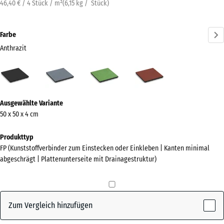
46,40 € / 4 Stück / m²
(
6,15
kg
/ Stück)
Farbe
Anthrazit
Anthrazit
Graphitgrau
Lindgrün
Tomatenrot
(active)
Mehr
Ausgewählte Variante
Informationen
50 x 50 x 4 cm
zu
den
Produkttyp
Farben?
FP (Kunststoffverbinder zum Einstecken oder Einkleben | Kanten minimal
abgeschrägt | Plattenunterseite mit Drainagestruktur)
Farbpalette
anzeigen
(active)
Anthrazit
Zum Vergleich hinzufügen