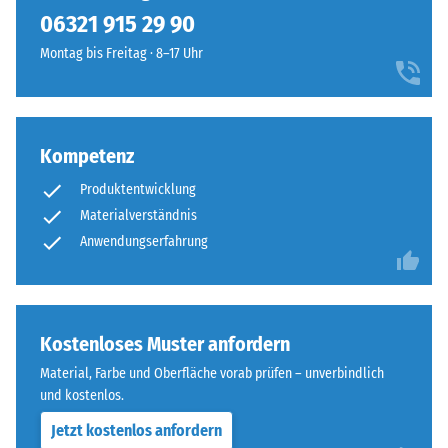
kein
Schwarzton
lassen sich bei Bedarf einfach austauschen.
06321 915 29 90
Produkt
Scheinbare
fügt
für
Dichte -
Montag bis Freitag · 8–17 Uhr
sich
den
Skalenwert
unauffällig
1 = bis 780
Produktvergleich
in
kg/m³
ausgewählt.
moderne
Außenanlagen
Kompetenz
Stoß-, Schwingungs-
und
und
Produktentwicklung
Trittschalldämmung
industriell
Materialverständnis
– Skalenwert 4 =
geprägte
Anwendungserfahrung
starke Dämpfung
Bereiche
ein.
Rutschfestigkeit Klasse
DS (EN 14041) -
Skalenwert 3 =
Material
Kostenloses Muster anfordern
Gleitreibungskoeffizient
–
ca. 0,45
Material, Farbe und Oberfläche vorab prüfen – unverbindlich
Bestandteile
und kostenlos.
Abriebfestigkeit
und
- Beständigkeit
Aufbau
Jetzt kostenlos anfordern
gegen