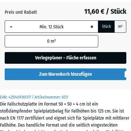
Graphitgrau
+ 0,40 €
11,60 € / Stück
Preis und Rabatt
-
+
Lindgrün
+ 0,40 €
Stück
m²
0
m²
Tomatenrot
Verlegeplaner – Fläche erfassen
Zum Warenkorb hinzufügen
EAN:
4251469361317
| Artikelnummer:
6131
Die Fallschutzplatte im Format 50 × 50 × 4 cm ist ein
stoßdämpfender Spielplatzbelag für Fallhöhen bis 125 cm. Sie ist
nach EN 1177 zertifiziert und eignet sich für Spielplätze mit mittlerer
Fallhöhe. Das handliche Format und die seitlich eingesteckten