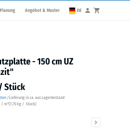
 Planung
Angebot & Muster
DE
utzplatte - 150 cm UZ
zit"
 / Stück
sten
/
Lieferung in ca.
aus Lagerbestand
k / m²
(
7,70
kg
/ Stück)