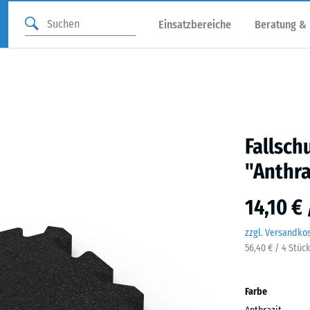
Einsatzbereiche
Beratung &
Fallsch
"Anthra
14,10 €
zzgl. Versandko
56,40 € / 4 Stüc
Farbe