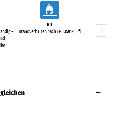
Efl
tändig –
Brandverhalten nach EN 13501-1: Efl
und
bar.
rgleichen
 Entlastung (BS 7188)