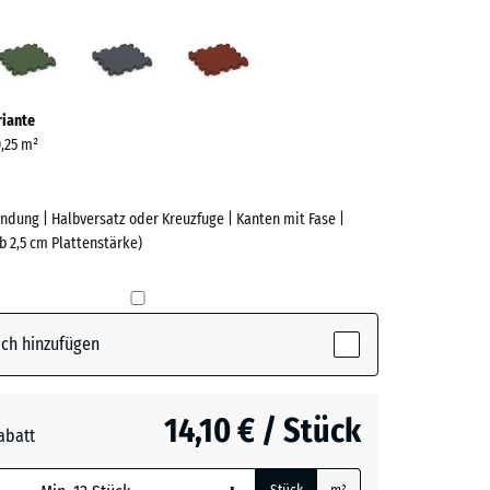
azit
Grasgrün
Schiefergrau
Ziegelrot
ve)
riante
0,25 m²
ndung | Halbversatz oder Kreuzfuge | Kanten mit Fase |
b 2,5 cm Plattenstärke)
e
(active)
t
ch hinzufügen
n
+ 1,10 €
14,10 € / Stück
abatt
rgrau
+ 0,60 €