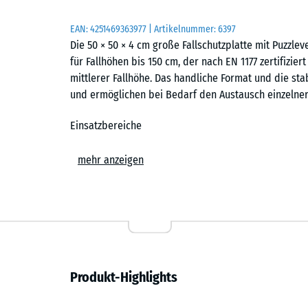
EAN:
4251469363977
| Artikelnummer:
6397
Die 50 × 50 × 4 cm große Fallschutzplatte mit Puzzl
für Fallhöhen bis 150 cm, der nach EN 1177 zertifiziert
mittlerer Fallhöhe. Das handliche Format und die sta
und ermöglichen bei Bedarf den Austausch einzelner 
Einsatzbereiche
Die 4 cm starke Fallschutzplatte wird überall dort ei
mehr anzeigen
geschützt werden sollen. Typische Einsatzorte sind S
klassische Rutschen, Wippen, Balancierstrecken, kle
Kindergärten, Schulen sowie auf öffentlichen und pri
Aufbau und Material
Die Fallschutzplatte besteht aus PU-gebundenem ELT-
Produkt-Highlights
und bezeichnet Gummigranulat aus recycelten Fahrzeu
Bindemittel verwendet, bei farbigen Puzzleplatten is