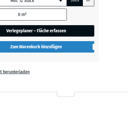
+
Stück
m²
0
m²
t
+ 0,60 €
Verlegeplaner – Fläche erfassen
Zum Warenkorb hinzufügen
t herunterladen