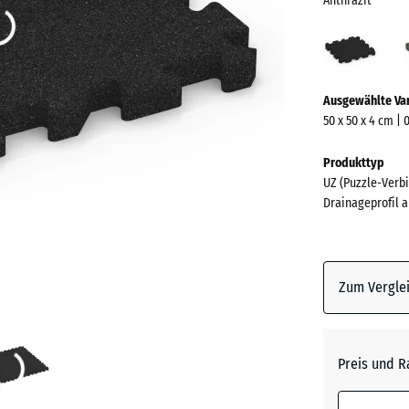
Anthrazit
Anthr
(acti
Mehr
Ausgewählte Va
Informationen
50 x 50 x 4 cm | 
zu
den
Produkttyp
Farben?
UZ (Puzzle-Verbi
Drainageprofil a
Farbpalett
anzeigen
Anthrazi
Zum Verglei
Grasgrü
Preis und R
Schiefe