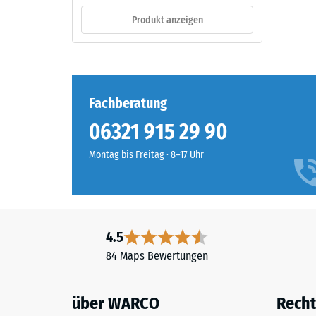
ein.
verbl
Produkt anzeigen
Einde
Material
nach
–
24
Bestandteile
Fachberatung
und
Stund
Aufbau
06321 915 29 90
Entla
(BS
Montag bis Freitag · 8–17 Uhr
7188)
Das
Produkt
ist
zweischichtig
4.5
aufgebaut
2 / 5
84 Maps Bewertungen
und
besteht
aus
über WARCO
Recht
gereinigtem,