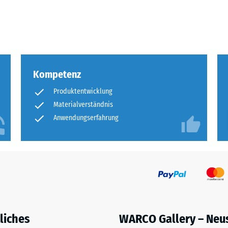
eibende
llung
Kompetenz
en
Produktentwicklung
stung
Materialverständnis
Anwendungserfahrung
liches
WARCO Gallery – Neu