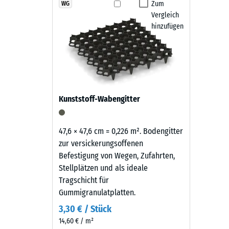
Die Fallschutz-Puzzlematten sind rutschhemmend, was
wirkt
Zum
WG
Rutschfe
abgekehrt oder mit einem Hochdruckreiniger gereini
Vergleich
sachlich
Abriebf
austauschen. Dadurch bleibt der Belag pflegeleicht u
hinzufügen
und
zeitlos
Wasserdu
—
Rutschh
der
tiefe,
Wärmedä
warme
Frostbe
Kunststoff-Wabengitter
Schwarzton
Druckf
fügt
sich
-
47,6 × 47,6 cm = 0,226 m². Bodengitter
unauffällig
zur versickerungsoffenen
Skale
in
Befestigung von Wegen, Zufahrten,
2
moderne
Stellplätzen und als ideale
Außenanlagen
=
Tragschicht für
und
Gummigranulatplatten.
ca.
industriell
3,30 € / Stück
0,75
geprägte
14,60 € / m²
Bereiche
mm