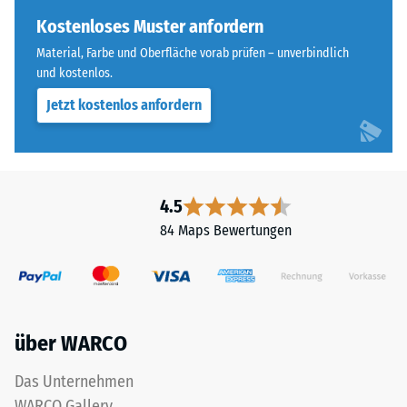
Farbton
Skalenwert 4 =
nachdunkelt.
Kostenloses Muster anfordern
Wärmeleitfähigkeit
ca. 0,09 W/(m·K)
Material, Farbe und Oberfläche vorab prüfen – unverbindlich
und kostenlos.
Material
Frostbeständig
–
Jetzt kostenlos anfordern
Druckfestigkeit
Bestandteile
-
und
Aufbau
Skalenwert
2
4.5
=
84 Maps Bewertungen
Das
ca.
Produkt
ist
0,75
zweischichtig
mm
aufgebaut
über WARCO
verbleibende
und
besteht
Eindellung
Das Unternehmen
aus
nach
WARCO Gallery