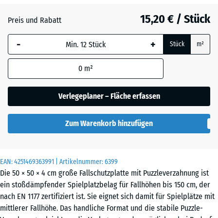
Anthrazit
- 1,10 €
15,20 € / Stück
Preis und Rabatt
-
+
Schiefergrau
- 0,50 €
Stück
m²
0
m²
Ziegelrot
- 0,50 €
Verlegeplaner – Fläche erfassen
Zum Warenkorb hinzufügen
EAN:
4251469363991
| Artikelnummer:
6399
Die 50 × 50 × 4 cm große Fallschutzplatte mit Puzzleverzahnung ist
ein stoßdämpfender Spielplatzbelag für Fallhöhen bis 150 cm, der
nach EN 1177 zertifiziert ist. Sie eignet sich damit für Spielplätze mit
mittlerer Fallhöhe. Das handliche Format und die stabile Puzzle-