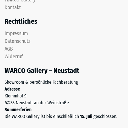
gereinigtem,
Kontakt
24
schwarzem
ELT-
Stunden
Rechtliches
Granulat
Entlastung
sowie
Impressum
(BS
einem
Datenschutz
Polyurethan-
7188)
AGB
Bindemittel.
Widerruf
ELT
steht
WARCO Gallery – Neustadt
für
/ 5
„End
Showroom & persönliche Fachberatung
of
Adresse
Life
Klemmhof 9
Tyres"
67433 Neustadt an der Weinstraße
und
Die
Sommerferien
bezeichnet
Druckfestigkeit
Die WARCO Gallery ist bis einschließlich
15. Juli
geschlossen.
Gummigranulat,
eines
das
Werkstoffes