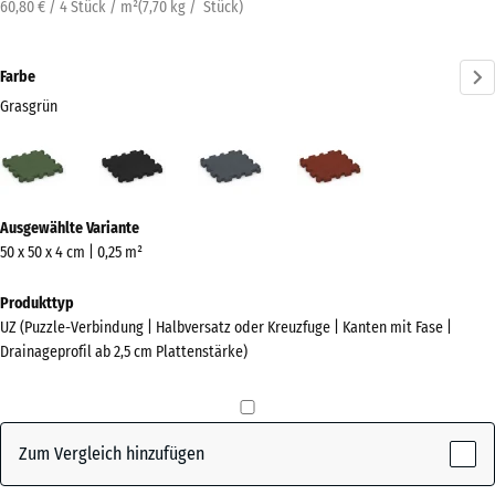
60,80 € / 4 Stück / m²
(
7,70
kg
/ Stück)
Farbe
Grasgrün
Grasgrün
Anthrazit
Schiefergrau
Ziegelrot
(active)
Mehr
Ausgewählte Variante
Informationen
50 x 50 x 4 cm | 0,25 m²
zu
den
Produkttyp
Farben?
UZ (Puzzle-Verbindung | Halbversatz oder Kreuzfuge | Kanten mit Fase |
Drainageprofil ab 2,5 cm Plattenstärke)
Farbpalette
anzeigen
(active)
Grasgrün
Zum Vergleich hinzufügen