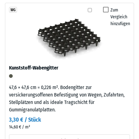
kein
Reifenverwertung
Produkt
Scheinbare
mit
Zum
WG
für
Dichte -
Vergleich
einem
den
Skalenwert
hinzufügen
grasgrün
1 = bis 780
Produktvergleich
pigmentierten
kg/m³
ausgewählt.
Bindemittel
gleichmäßig
Stoß-, Schwingungs-
umhüllt.
und
Trittschalldämmung
Der
Kunststoff-Wabengitter
– Skalenwert 4 =
Farbton
starke Dämpfung
zeigt
sich
Rutschfestigkeit Klasse
47,6 × 47,6 cm = 0,226 m². Bodengitter zur
als
DS (EN 14041) -
versickerungsoffenen Befestigung von Wegen, Zufahrten,
kräftiges,
Skalenwert 3 =
Stellplätzen und als ideale Tragschicht für
mittleres
Gleitreibungskoeffizient
Gummigranulatplatten.
ca. 0,45
Grün
3,30 € / Stück
mit
Abriebfestigkeit
14,60 € / m²
gleichmäßiger
- Beständigkeit
Farbgebung
gegen