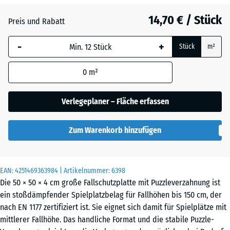
Anthrazit
- 0,60 €
14,70 € / Stück
Preis und Rabatt
-
+
Grasgrün
+ 0,50 €
Stück
m²
0
m²
Schiefergrau
Verlegeplaner – Fläche erfassen
Zum Warenkorb hinzufügen
EAN:
4251469363984
| Artikelnummer:
6398
Die 50 × 50 × 4 cm große Fallschutzplatte mit Puzzleverzahnung ist
ein stoßdämpfender Spielplatzbelag für Fallhöhen bis 150 cm, der
nach EN 1177 zertifiziert ist. Sie eignet sich damit für Spielplätze mit
mittlerer Fallhöhe. Das handliche Format und die stabile Puzzle-