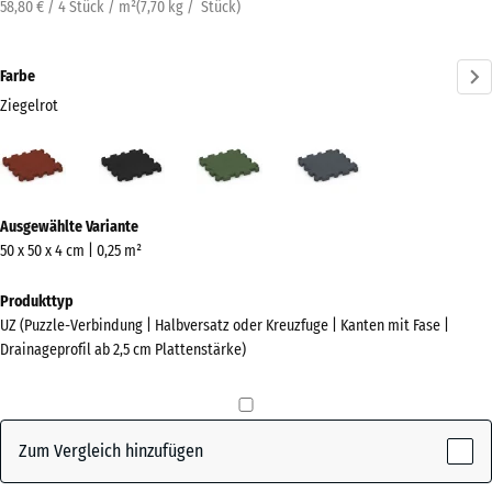
58,80 € / 4 Stück / m²
(
7,70
kg
/ Stück)
Farbe
Ziegelrot
Ziegelrot
Anthrazit
Grasgrün
Schiefergrau
(active)
Mehr
Ausgewählte Variante
Informationen
50 x 50 x 4 cm | 0,25 m²
zu
den
Produkttyp
Farben?
UZ (Puzzle-Verbindung | Halbversatz oder Kreuzfuge | Kanten mit Fase |
Drainageprofil ab 2,5 cm Plattenstärke)
Farbpalette
anzeigen
(active)
Ziegelrot
Zum Vergleich hinzufügen