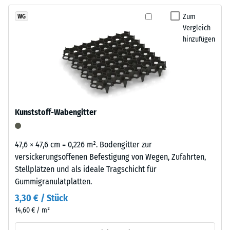
kein
Granulatstruktur,
Produkt
Scheinbare
das
Zum
WG
für
Dichte -
Vergleich
sich
den
Skalenwert
hinzufügen
natürlich
1 = bis 780
Produktvergleich
in
kg/m³
ausgewählt.
Garten-
und
Stoß-, Schwingungs-
Terrassenanlagen
und
Trittschalldämmung
einfügt.
Kunststoff-Wabengitter
– Skalenwert 4 =
starke Dämpfung
Material
Rutschfestigkeit Klasse
47,6 × 47,6 cm = 0,226 m². Bodengitter zur
–
DS (EN 14041) -
versickerungsoffenen Befestigung von Wegen, Zufahrten,
Bestandteile
Skalenwert 3 =
Stellplätzen und als ideale Tragschicht für
und
Gleitreibungskoeffizient
Gummigranulatplatten.
Aufbau
ca. 0,45
3,30 € / Stück
Abriebfestigkeit
14,60 € / m²
- Beständigkeit
Das
gegen