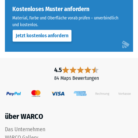
Skalenwert 4 =
of
Kostenloses Muster anfordern
Wärmeleitfähigkeit
Life
ca. 0,09 W/(m·K)
Material, Farbe und Oberfläche vorab prüfen – unverbindlich
Tyres"
und kostenlos.
Frostbeständig
und
Jetzt kostenlos anfordern
bezeichnet
Druckfestigkeit
Gummigranulat,
-
das
Skalenwert
aus
dem
2
4.5
Recycling
=
84 Maps Bewertungen
von
ca.
Altreifen
gewonnen
0,75
wird.
mm
Die
über WARCO
verbleibende
obere
Nutzschicht
Eindellung
Das Unternehmen
aus
nach
WARCO Gallery