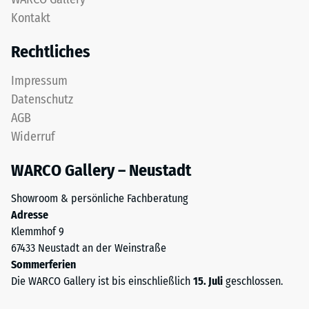
feinem
Kontakt
24
ELT-
Granulat
Stunden
Rechtliches
bildet
Entlastung
eine
Impressum
(BS
abriebfeste,
Datenschutz
rutschhemmende
7188)
AGB
Oberfläche.
Widerruf
Die
untere
WARCO Gallery – Neustadt
Schicht
/ 5
aus
Showroom & persönliche Fachberatung
gröberem
Adresse
ELT-
Klemmhof 9
Granulat
67433 Neustadt an der Weinstraße
unterstützt
Die
Sommerferien
Elastizität,
Druckfestigkeit
Die WARCO Gallery ist bis einschließlich
15. Juli
geschlossen.
Stoßdämpfung
eines
und
Werkstoffes