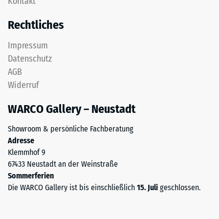
Kontakt
gereinigtem,
nach
schwarzem
Rechtliches
24
ELT-
Granulat
Stunden
Impressum
sowie
Entlastung
Datenschutz
einem
(BS
AGB
Polyurethan-
Widerruf
Bindemittel.
7188)
ELT
WARCO Gallery – Neustadt
steht
für
Showroom & persönliche Fachberatung
„End
/ 5
Adresse
of
Klemmhof 9
Life
67433 Neustadt an der Weinstraße
Tyres"
Sommerferien
und
Die WARCO Gallery ist bis einschließlich
15. Juli
geschlossen.
bezeichnet
Die
Gummigranulat,
Druckfestigkeit
das
eines