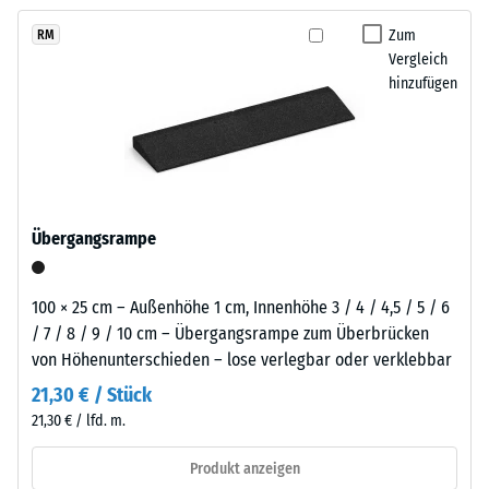
kein
Reifenverwertung
austauschen, sodass der Belag pflegeleicht bleibt und sich
Produkt
Scheinbare
mit
Zum
RM
langfristig wirtschaftlich nutzen lässt.
für
Dichte -
Vergleich
einem
den
Skalenwert
hinzufügen
grasgrün
1 = bis 780
Produktvergleich
pigmentierten
kg/m³
ausgewählt.
Bindemittel
gleichmäßig
Stoß-, Schwingungs-
umhüllt.
und
Trittschalldämmung
Der
Übergangsrampe
– Skalenwert 5 =
Farbton
hervorragende
zeigt
Dämpfung
sich
100 × 25 cm – Außenhöhe 1 cm, Innenhöhe 3 / 4 / 4,5 / 5 / 6
als
Rutschfestigkeit Klasse
/ 7 / 8 / 9 / 10 cm – Übergangsrampe zum Überbrücken
kräftiges,
DS (EN 14041) -
von Höhenunterschieden – lose verlegbar oder verklebbar
mittleres
Skalenwert 3 =
21,30 € / Stück
Gleitreibungskoeffizient
Grün
21,30 € / lfd. m.
ca. 0,45
mit
gleichmäßiger
Abriebfestigkeit
Produkt anzeigen
Farbgebung
- Beständigkeit