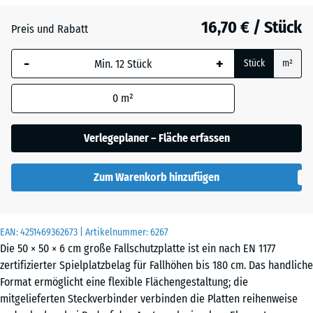
Anthrazit
- 1,30 €
16,70 € / Stück
Preis und Rabatt
-
+
Himmelblau
+ 1,60 €
Stück
m²
0
m²
Sandbeige
+ 2,10 €
Verlegeplaner – Fläche erfassen
Schiefergrau
+ 1,60 €
Zum Warenkorb hinzufügen
Ziegelrot
- 1,10 €
EAN:
4251469362673
| Artikelnummer:
6267
Die 50 × 50 × 6 cm große Fallschutzplatte ist ein nach EN 1177
zertifizierter Spielplatzbelag für Fallhöhen bis 180 cm. Das handliche
Format ermöglicht eine flexible Flächengestaltung; die
mitgelieferten Steckverbinder verbinden die Platten reihenweise