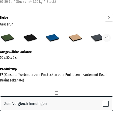
66,80 € / 4 Stück / m²
(
9,30
kg
/ Stück)
Farbe
Grasgrün
Grasgrün
Anthrazit
Himmelblau
Sandbeige
Schi
+ 1
(active)
Mehr
Ausgewählte Variante
Informationen
50 x 50 x 6 cm
zu
den
Produkttyp
Farben?
FF (Kunststoffverbinder zum Einstecken oder Einkleben | Kanten mit Fase |
Drainagekanäle)
Farbpalette
anzeigen
(active)
Grasgrün
Zum Vergleich hinzufügen