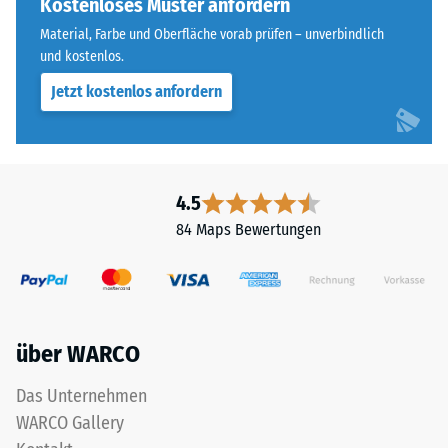
Farbton
Kostenloses Muster anfordern
Wärmedämmung -
nachdunkelt.
Skalenwert 5 =
Material, Farbe und Oberfläche vorab prüfen – unverbindlich
Wärmeleitfähigkeit
und kostenlos.
ca. 0,07 W/(m·K)
Material
Jetzt kostenlos anfordern
–
Frostbeständig
Bestandteile
Druckfestigkeit
und
-
Aufbau
4.5
Skalenwert
84 Maps Bewertungen
2
Das
=
Produkt
ca.
ist
zweischichtig
0,75
über WARCO
aufgebaut
mm
und
Das Unternehmen
verbleibende
besteht
WARCO Gallery
aus
Eindellung