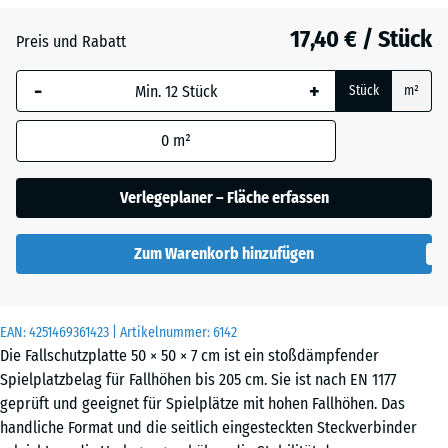
Anthrazit
- 0,50 €
17,40 € / Stück
Preis und Rabatt
-
+
Lindgrün
Stück
m²
0
m²
Tomatenrot
- 0,50 €
Verlegeplaner – Fläche erfassen
Zum Warenkorb hinzufügen
EAN:
4251469361423
| Artikelnummer:
6142
Die Fallschutzplatte 50 × 50 × 7 cm ist ein stoßdämpfender
Spielplatzbelag für Fallhöhen bis 205 cm. Sie ist nach EN 1177
geprüft und geeignet für Spielplätze mit hohen Fallhöhen. Das
handliche Format und die seitlich eingesteckten Steckverbinder