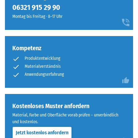
kein
Charakter,
können bei Bedarf problemlos getauscht werden.
06321 915 29 90
Produkt
Scheinbare
das
für
Dichte -
Montag bis Freitag · 8–17 Uhr
sich
den
Skalenwert
in
1 = bis 780
Produktvergleich
moderne
kg/m³
ausgewählt.
Außengestaltungen
und
Kompetenz
Stoß-, Schwingungs-
industriell
und
Produktentwicklung
Trittschalldämmung
geprägte
Materialverständnis
– Skalenwert 5 =
Bereiche
Anwendungserfahrung
hervorragende
einfügt.
Dämpfung
Rutschfestigkeit Klasse
Material
DS (EN 14041) -
–
Kostenloses Muster anfordern
Skalenwert 3 =
Bestandteile
Gleitreibungskoeffizient
Material, Farbe und Oberfläche vorab prüfen – unverbindlich
und
ca. 0,45
und kostenlos.
Aufbau
Abriebfestigkeit
Jetzt kostenlos anfordern
- Beständigkeit