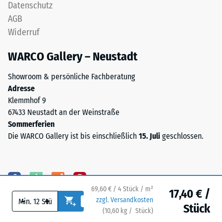
Datenschutz
Wärmedämmung -
hergestellt.
Skalenwert 5 =
AGB
Das
Wärmeleitfähigkeit
Widerruf
Granulat
ca. 0,07 W/(m·K)
stammt
WARCO Gallery – Neustadt
Frostbeständig
aus
der
Druckfestigkeit
Showroom & persönliche Fachberatung
Aufbereitung
-
Adresse
gebrauchter
Klemmhof 9
Skalenwert
Reifen
67433 Neustadt an der Weinstraße
und
2
Sommerferien
besteht
=
Die WARCO Gallery ist bis einschließlich
15. Juli
geschlossen.
chemisch
ca.
aus
einer
0,75
Mischung
mm
69,60 € / 4 Stück / m²
von
17,40 € /
verbleibende
-
+
zzgl. Versandkosten
Naturkautschuk
Stück
(
10,60
kg
/ Stück)
Ihr sicherer Bodenbelag.
(NR)
Eindellung