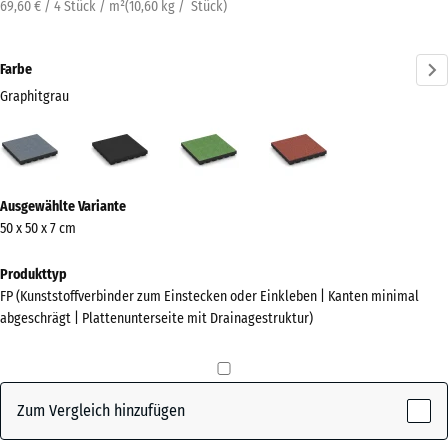
69,60 € / 4 Stück / m²
(
10,60
kg
/ Stück)
Farbe
Graphitgrau
Graphitgrau
Anthrazit
Lindgrün
Tomatenrot
(active)
Mehr
Ausgewählte Variante
Informationen
50 x 50 x 7 cm
zu
den
Produkttyp
Farben?
FP (Kunststoffverbinder zum Einstecken oder Einkleben | Kanten minimal
abgeschrägt | Plattenunterseite mit Drainagestruktur)
Farbpalette
anzeigen
(active)
Graphitgrau
Zum Vergleich hinzufügen