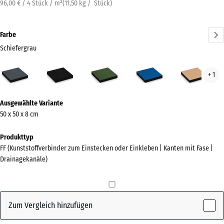
96,00 € / 4 Stück / m²
(
11,50
kg
/ Stück)
Farbe
Schiefergrau
Schiefergrau
Anthrazit
Grasgrün
Himmelblau
San
+ 1
(active)
Mehr
Ausgewählte Variante
Informationen
50 x 50 x 8 cm
zu
den
Produkttyp
Farben?
FF (Kunststoffverbinder zum Einstecken oder Einkleben | Kanten mit Fase |
Drainagekanäle)
Farbpalette
anzeigen
(active)
Schiefergrau
Zum Vergleich hinzufügen