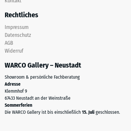
Kontakt
ist
nach
zweischichtig
Rechtliches
24
aufgebaut
und
Stunden
Impressum
besteht
Entlastung
Datenschutz
aus
(BS
AGB
gereinigtem,
Widerruf
schwarzem
7188)
ELT-
WARCO Gallery – Neustadt
Granulat
sowie
Showroom & persönliche Fachberatung
einem
/ 5
Adresse
Polyurethan-
Klemmhof 9
Bindemittel.
67433 Neustadt an der Weinstraße
ELT
Sommerferien
steht
Die WARCO Gallery ist bis einschließlich
15. Juli
geschlossen.
für
Die
„End
Druckfestigkeit
of
eines