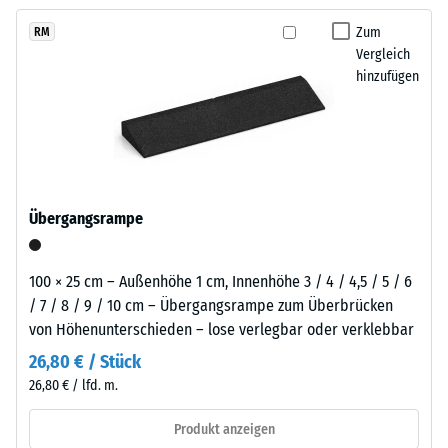
kein
der
langfristig wirtschaftlich nutzen lässt.
Produkt
Scheinbare
Reifenverwertung
Zum
RM
für
Dichte -
Vergleich
mit
den
Skalenwert
hinzufügen
einem
1 = bis 780
Produktvergleich
schiefergrau
kg/m³
ausgewählt.
pigmentierten
Bindemittel
Stoß-, Schwingungs-
gleichmäßig
und
Trittschalldämmung
umhüllt.
Übergangsrampe
– Skalenwert 5 =
Der
hervorragende
Farbton
Dämpfung
zeigt
100 × 25 cm – Außenhöhe 1 cm, Innenhöhe 3 / 4 / 4,5 / 5 / 6
sich
Rutschfestigkeit Klasse
/ 7 / 8 / 9 / 10 cm – Übergangsrampe zum Überbrücken
als
DS (EN 14041) -
von Höhenunterschieden – lose verlegbar oder verklebbar
dunkles,
Skalenwert 3 =
26,80 € / Stück
Gleitreibungskoeffizient
kühles
26,80 € / lfd. m.
ca. 0,45
Grau
mit
Abriebfestigkeit
Produkt anzeigen
gleichmäßiger
- Beständigkeit