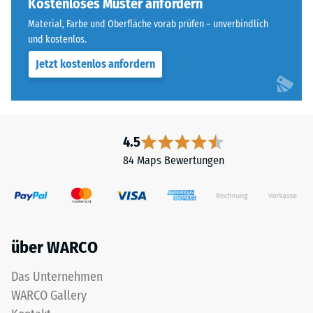
Effekt
Kostenloses Muster anfordern
Wärmedämmung -
ist
Skalenwert 5 =
Material, Farbe und Oberfläche vorab prüfen – unverbindlich
bei
Wärmeleitfähigkeit
und kostenlos.
diesem
ca. 0,07 W/(m·K)
Jetzt kostenlos anfordern
dunklen
Frostbeständig
Farbton
Druckfestigkeit
jedoch
gering.
-
4.5
Skalenwert
Material
84 Maps Bewertungen
2
–
=
Bestandteile
und
ca.
Aufbau
0,75
über WARCO
mm
Das Unternehmen
verbleibende
Das
WARCO Gallery
Produkt
Eindellung