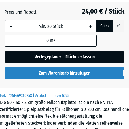
Anthrazit
- 4,40 €
24,00 € / Stück
Preis und Rabatt
-
+
Grasgrün
- 2,30 €
Stück
m²
0
m²
Himmelblau
Verlegeplaner – Fläche erfassen
Sandbeige
+ 0,50 €
Zum Warenkorb hinzufügen
Ziegelrot
- 4,10 €
EAN:
4251469362758
| Artikelnummer:
6275
Die 50 × 50 × 8 cm große Fallschutzplatte ist ein nach EN 1177
zertifizierter Spielplatzbelag für Fallhöhen bis 230 cm. Das handliche
Format ermöglicht eine flexible Flächengestaltung; die
mitgelieferten Steckverbinder verbinden die Platten reihenweise