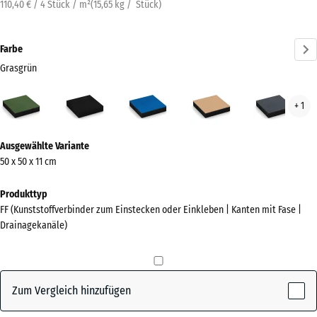
110,40 € / 4 Stück / m²
(
15,65
kg
/ Stück)
Farbe
Grasgrün
Grasgrün
Anthrazit
Himmelblau
Sandbeige
Schi
+ 1
(active)
Mehr
Ausgewählte Variante
Informationen
50 x 50 x 11 cm
zu
den
Produkttyp
Farben?
FF (Kunststoffverbinder zum Einstecken oder Einkleben | Kanten mit Fase |
Drainagekanäle)
Farbpalette
anzeigen
(active)
Grasgrün
Zum Vergleich hinzufügen