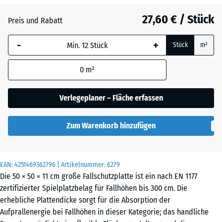
Anthrazit
- 1,60 €
27,60 € / Stück
Preis und Rabatt
-
+
Himmelblau
+ 2,60 €
Stück
m²
0
m²
Sandbeige
+ 2,80 €
Verlegeplaner – Fläche erfassen
Schiefergrau
+ 2,60 €
Zum Warenkorb hinzufügen
Ziegelrot
- 1,40 €
EAN:
4251469362796
| Artikelnummer:
6279
Die 50 × 50 × 11 cm große Fallschutzplatte ist ein nach EN 1177
zertifizierter Spielplatzbelag für Fallhöhen bis 300 cm. Die
erhebliche Plattendicke sorgt für die Absorption der
Aufprallenergie bei Fallhöhen in dieser Kategorie; das handliche