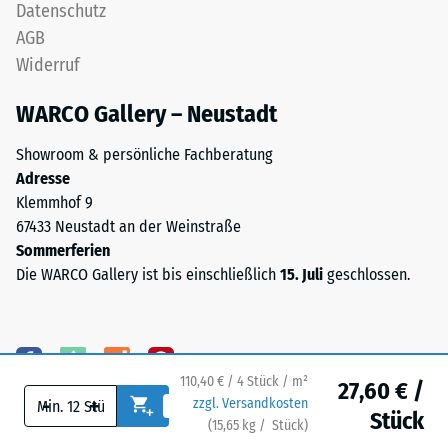
Farbton
Datenschutz
Wärmedämmung -
nachdunkelt.
Skalenwert 5 =
AGB
Wärmeleitfähigkeit
Widerruf
ca. 0,07 W/(m·K)
Material
–
WARCO Gallery – Neustadt
Frostbeständig
Bestandteile
Druckfestigkeit
Showroom & persönliche Fachberatung
und
-
Adresse
Aufbau
Klemmhof 9
Skalenwert
67433 Neustadt an der Weinstraße
2
Sommerferien
Das
=
Die WARCO Gallery ist bis einschließlich
15. Juli
geschlossen.
Produkt
ca.
ist
zweischichtig
0,75
aufgebaut
mm
110,40 € / 4 Stück / m²
und
27,60 € /
verbleibende
-
+
zzgl. Versandkosten
besteht
Stück
(
15,65
kg
/ Stück)
Ihr sicherer Bodenbelag.
aus
Eindellung