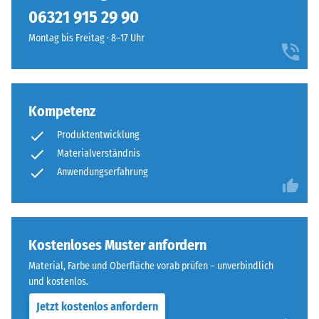
kein
das
lassen sich bei Bedarf einfach austauschen.
06321 915 29 90
Produkt
Scheinbare
Außenanlagen
für
Dichte -
Montag bis Freitag · 8–17 Uhr
eine
den
Skalenwert
lebendige,
1 = bis 780
Produktvergleich
frühlingshafte
kg/m³
ausgewählt.
Note
verleiht.
Kompetenz
Stoß-, Schwingungs-
und
Produktentwicklung
Trittschalldämmung
Material
Materialverständnis
– Skalenwert 3 =
–
Anwendungserfahrung
deutliche Dämpfung
Bestandteile
Rutschfestigkeit Klasse
und
DS (EN 14041) -
Aufbau
Skalenwert 3 =
Kostenloses Muster anfordern
Gleitreibungskoeffizient
ca. 0,45
Material, Farbe und Oberfläche vorab prüfen – unverbindlich
Dieses
und kostenlos.
Abriebfestigkeit
Produkt
- Beständigkeit
Jetzt kostenlos anfordern
wird
gegen