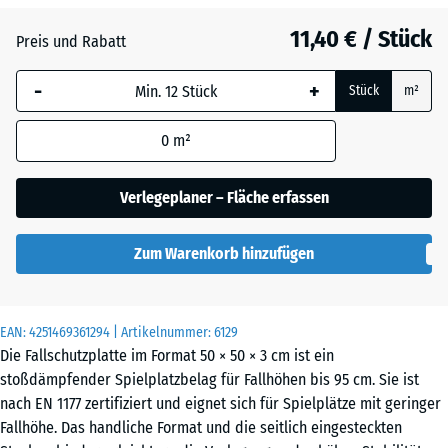
Anthrazit
- 0,40 €
11,40 € / Stück
Preis und Rabatt
-
+
Graphitgrau
Stück
m²
0
m²
Tomatenrot
- 0,40 €
Verlegeplaner – Fläche erfassen
Zum Warenkorb hinzufügen
EAN:
4251469361294
| Artikelnummer:
6129
Die Fallschutzplatte im Format 50 × 50 × 3 cm ist ein
stoßdämpfender Spielplatzbelag für Fallhöhen bis 95 cm. Sie ist
nach EN 1177 zertifiziert und eignet sich für Spielplätze mit geringer
Fallhöhe. Das handliche Format und die seitlich eingesteckten