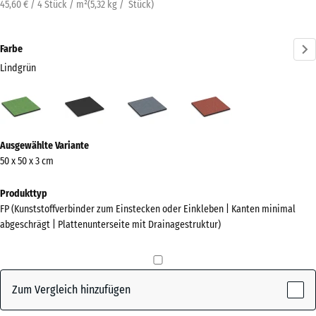
45,60 € / 4 Stück / m²
(
5,32
kg
/ Stück)
Farbe
Lindgrün
Lindgrün
Anthrazit
Graphitgrau
Tomatenrot
(active)
Mehr
Ausgewählte Variante
Informationen
50 x 50 x 3 cm
zu
den
Produkttyp
Farben?
FP (Kunststoffverbinder zum Einstecken oder Einkleben | Kanten minimal
abgeschrägt | Plattenunterseite mit Drainagestruktur)
Farbpalette
anzeigen
(active)
Lindgrün
Zum Vergleich hinzufügen