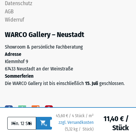
Datenschutz
Skalenwert 3 =
aus
Wärmeleitfähigkeit
AGB
der
ca. 0,11 W/(m·K)
Widerruf
Aufbereitung
Frostbeständig
gebrauchter
WARCO Gallery – Neustadt
Reifen
Druckfestigkeit
und
-
Showroom & persönliche Fachberatung
besteht
Adresse
Skalenwert
chemisch
Klemmhof 9
aus
2
67433 Neustadt an der Weinstraße
einer
=
Sommerferien
Mischung
Die WARCO Gallery ist bis einschließlich
15. Juli
geschlossen.
ca.
von
Naturkautschuk
0,75
(NR)
mm
und
verbleibende
45,60 € / 4 Stück / m²
Styrol-
11,40 € /
-
+
zzgl. Versandkosten
Butadien-
Eindellung
Stück
(
5,32
kg
/ Stück)
Ihr sicherer Bodenbelag.
Kautschuk
nach