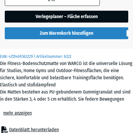
(sofern in den
Produktdaten nicht
Verlegeplaner – Fläche erfassen
anders angegeben)
für die
Zum Warenkorb hinzufügen
Bedarfsberechnung
verwendet.
102,5
EAN:
4251469363229
| Artikelnummer:
6322
x
Die Fitness-Bodenschutzmatte von WARCO ist die universelle Lösung
102,5
für Studios, Home Gyms und Outdoor-Fitnessflächen, die eine
x 3
sichere, komfortable und belastbare Trainingsfläche benötigen.
cm |
Elastisch und stoßdämpfend
1,05
Die Matten bestehen aus PU-gebundenem Gummigranulat und sind
m²
in den Stärken 3, 4 oder 5 cm erhältlich. Sie federn Bewegungen
zuverlässig ab, reduzieren Vibrationen und mindern Geräusche.
mehr anzeigen
Gelenke, Sehnen und Bänder werden spürbar entlastet, während
102,5
der Untergrund zuverlässig geschützt wird.
x
Geformte Puzzleverzahnung mit Fase
Datenblatt herunterladen