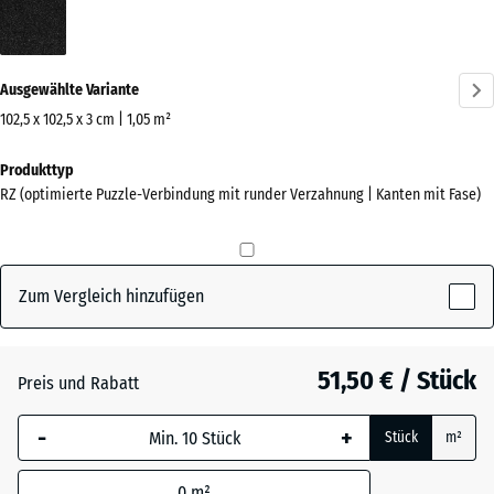
Anthrazit
(active)
Ausgewählte Variante
102,5 x 102,5 x 3 cm | 1,05 m²
Abmessungen
Produkttyp
für
RZ (optimierte Puzzle-Verbindung mit runder Verzahnung | Kanten mit Fase)
den
Versand
1100
x
Zum Vergleich hinzufügen
1100
x
30
51,50 € / Stück
Preis und Rabatt
mm
-
+
Die gewählte, blau
Stück
m²
umrandete
Abmessung wird
0
m²