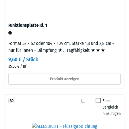
Werkstoffes
–
beschreibt
das
seinen
Granulat
Widerstand
Funktionsplatte Kl. 1
stammt
gegen
aus
punktuelle
dem
Format 52 × 52 oder 104 × 104 cm, Stärke 1,8 und 2,8 cm –
Belastungen.
Recycling
nur für innen – Dämpfung ★, Tragfähigkeit ★★★
Sie
von
gibt
9,60 € / Stück
Altreifen.
an,
35,56 € / m²
Die
in
Basisschicht
Produkt anzeigen
welchem
wird
Maße
mit
der
hoher
Werkstoff
Zum
AD
Dichte
unter
Vergleich
gepresst.
der
hinzufügen
Einwirkung
Einbau
einer