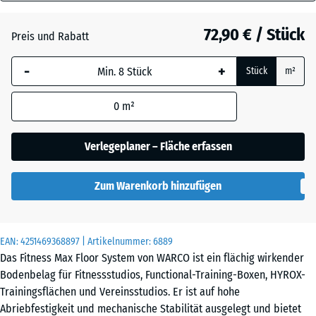
28
mm
Atlantik
72,90 € / Stück
Preis und Rabatt
Die gewählte, blau
-
+
Stück
m²
umrandete
Dunkelgrauer
Abmessung wird
Granit
0
m²
(sofern in den
Produktdaten nicht
anders angegeben)
Verlegeplaner – Fläche erfassen
Englischer
für die
Rasen
Bedarfsberechnung
Zum Warenkorb hinzufügen
verwendet.
Feuersglut
97,1
x
EAN:
4251469368897
| Artikelnummer:
6889
97,1
Das Fitness Max Floor System von WARCO ist ein flächig wirkender
x
Grauer
Bodenbelag für Fitnessstudios, Functional-Training-Boxen, HYROX-
2,8
Granit
Trainingsflächen und Vereinsstudios. Er ist auf hohe
cm
Abriebfestigkeit und mechanische Stabilität ausgelegt und bietet