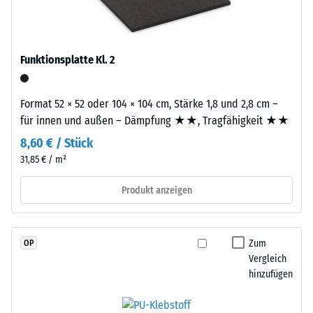
schadstofffreiem
R10
EPDM-
Wärmedämmung -
Granulat
Skalenwert 3 =
(Ethylen-
Funktionsplatte Kl. 2
Wärmeleitfähigkeit
Propylen-
ca. 0,11 W/(m·K)
Dien-
Druckfestigkeit
Format 52 × 52 oder 104 × 104 cm, Stärke 1,8 und 2,8 cm –
Kautschuk),
-
für innen und außen – Dämpfung ★★, Tragfähigkeit ★★
gebunden
mit
Skalenwert
8,60 € / Stück
Polyurethan.
31,85 € / m²
4
Die
=
Nutzschicht
Produkt anzeigen
hat
ca.
eine
0,25
geschlossene
Zum
OP
mm
Oberfläche.
Vergleich
Die
hinzufügen
verbleibende
Basisschicht
Eindellung
besteht