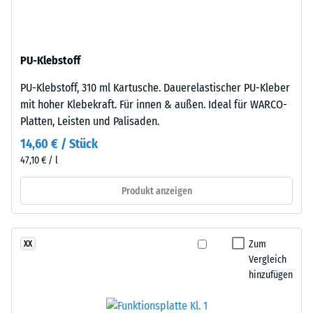
nach
aus
gereinigtem,
24
schwarzem
Stunden
PU-Klebstoff
ELT-
Entlastung
Gummigranulat
PU-Klebstoff, 310 ml Kartusche. Dauerelastischer PU-Kleber
feiner
(BS
mit hoher Klebekraft. Für innen & außen. Ideal für WARCO-
Körnung,
7188)
Platten, Leisten und Palisaden.
gebunden
14,60 € / Stück
mit
47,10 € / l
Polyurethan.
Die
Produkt anzeigen
/ 5
Abkürzung
ELT
steht
Zum
XX
für
Vergleich
„End
Die
hinzufügen
of
Druckfestigkeit
Life
eines
Tyres"