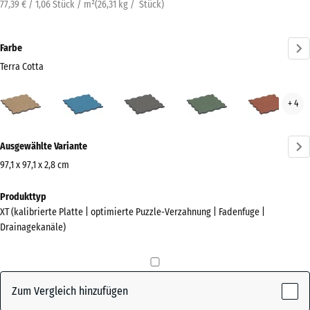
77,39 € / 1,06 Stück / m²
(
26,31
kg
/ Stück)
Farbe
Terra Cotta
Terra
Atlantik
Dunkelgrauer
Englischer
Feue
+ 4
Cotta
Granit
Rasen
(active)
Mehr
Ausgewählte Variante
Informationen
zu
97,1 x 97,1 x 2,8 cm
den
Abmessungen
Produkttyp
Farben?
für
XT (kalibrierte Platte | optimierte Puzzle-Verzahnung | Fadenfuge |
den
Farbpalette
Drainagekanäle)
Versand
anzeigen
1010
Terra
x
(active)
Cotta
1010
Zum Vergleich hinzufügen
x