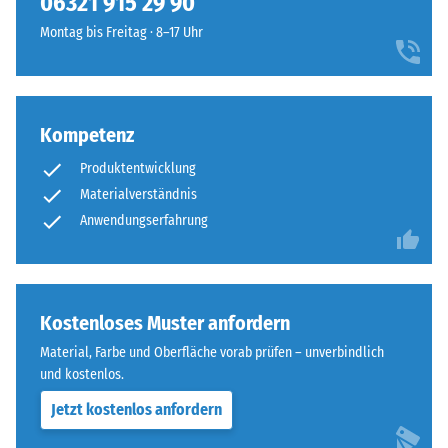
06321 915 29 90
geringere
vier
Widerstandsfähigkeit
Montag bis Freitag · 8–17 Uhr
Seiten
gegenüber
ausgebildet.
Punktbelastungen
Die
hinweist.
runde
Punktbelastungen
Kompetenz
Zahnform
entstehen
sorgt
Produktentwicklung
z.
für
B.
Materialverständnis
einen
durch
Anwendungserfahrung
besonders
Schuhe
stabilen
mit
Plattenverbund
hohen
und
Absätzen,
Kostenloses Muster anfordern
verhindert
Möbelbeine,
ein
Material, Farbe und Oberfläche vorab prüfen – unverbindlich
Pflanzkübel
Aufeinanderrutschen
und kostenlos.
auf
der
Jetzt kostenlos anfordern
Rollen
Zähne.
oder
Diese