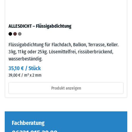
–
definierten
Verarbeitung
Kraft
–
nachgibt.
ALLESDICHT – Flüssigabdichtung
Montage
Eine
geringe
Eindringtiefe
Flüssigabdichtung für Flachdach, Balkon, Terrasse, Keller.
weist
3 kg, 11 kg oder 25 kg. Lösemittelfrei, rissüberbrückend,
auf
wasserbeständig.
eine
35,10 € / Stück
hohe
Die
39,00 € / m² x 2 mm
Druckfestigkeit
Puzzleverzahnung
hin,
ist
Produkt anzeigen
während
mit
eine
gerundeten,
größere
wellenförmigen
Eindringtiefe
Zähnen
auf
an
Fachberatung
eine
allen