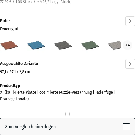
77,39 € / 1,06 Stück / m²
(
26,31
kg
/ Stück)
Farbe
Feuersglut
Feuersglut
Atlantik
Dunkelgrauer
Englischer
Grau
+ 4
(active)
Granit
Rasen
Gran
Mehr
Ausgewählte Variante
Informationen
zu
97,1 x 97,1 x 2,8 cm
den
Abmessungen
Produkttyp
Farben?
für
XT (kalibrierte Platte | optimierte Puzzle-Verzahnung | Fadenfuge |
den
Farbpalette
Drainagekanäle)
Versand
anzeigen
1010
(active)
Feuersglut
x
1010
Zum Vergleich hinzufügen
x