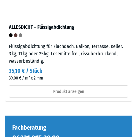
definierten
Kraft
nachgibt.
ALLESDICHT – Flüssigabdichtung
Eine
geringe
Die
Eindringtiefe
Puzzleverzahnung
Flüssigabdichtung für Flachdach, Balkon, Terrasse, Keller.
weist
ist
3 kg, 11 kg oder 25 kg. Lösemittelfrei, rissüberbrückend,
auf
mit
wasserbeständig.
eine
gerundeten,
35,10 € / Stück
hohe
wellenförmigen
39,00 € / m² x 2 mm
Druckfestigkeit
Zähnen
hin,
an
Produkt anzeigen
während
allen
eine
vier
größere
Seiten
Eindringtiefe
ausgebildet.
auf
Die
Fachberatung
eine
runde