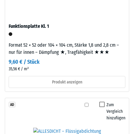
Werkstoffes
dem
beschreibt
Recycling
seinen
von
Widerstand
Funktionsplatte Kl. 1
Altreifen.
gegen
Die
punktuelle
Basisschicht
Format 52 × 52 oder 104 × 104 cm, Stärke 1,8 und 2,8 cm –
Belastungen.
wird
nur für innen – Dämpfung ★, Tragfähigkeit ★★★
Sie
mit
gibt
9,60 € / Stück
hoher
an,
35,56 € / m²
Dichte
in
gepresst.
Produkt anzeigen
welchem
Maße
Einbau
der
–
Werkstoff
Zum
AD
Verarbeitung
unter
Vergleich
–
der
hinzufügen
Montage
Einwirkung
einer