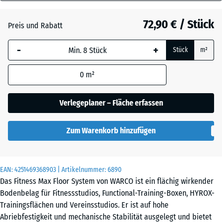
28
Atlantik
mm
72,90 € / Stück
Preis und Rabatt
Die gewählte, blau
Dunkelgrauer
-
+
Stück
m²
umrandete
Granit
Abmessung wird
0
m²
(sofern in den
Produktdaten nicht
Englischer
anders angegeben)
Verlegeplaner – Fläche erfassen
Rasen
für die
Bedarfsberechnung
Zum Warenkorb hinzufügen
verwendet.
Grauer
97,1
Granit
x
EAN:
4251469368903
| Artikelnummer:
6890
97,1
Das Fitness Max Floor System von WARCO ist ein flächig wirkender
x
Bodenbelag für Fitnessstudios, Functional-Training-Boxen, HYROX-
2,8
Trainingsflächen und Vereinsstudios. Er ist auf hohe
Lavendel
cm
Abriebfestigkeit und mechanische Stabilität ausgelegt und bietet