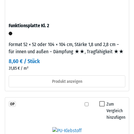
Dien-
R10
Kautschuk),
Wärmedämmung -
gebunden
Skalenwert 3 =
mit
Funktionsplatte Kl. 2
Wärmeleitfähigkeit
Polyurethan.
ca. 0,11 W/(m·K)
Die
Druckfestigkeit
Format 52 × 52 oder 104 × 104 cm, Stärke 1,8 und 2,8 cm –
Nutzschicht
-
für innen und außen – Dämpfung ★★, Tragfähigkeit ★★
hat
eine
Skalenwert
8,60 € / Stück
geschlossene
31,85 € / m²
4
Oberfläche.
=
Die
Produkt anzeigen
Basisschicht
ca.
besteht
0,25
aus
Zum
OP
mm
gereinigtem,
Vergleich
schwarzem
hinzufügen
verbleibende
ELT-
Eindellung
Gummigranulat