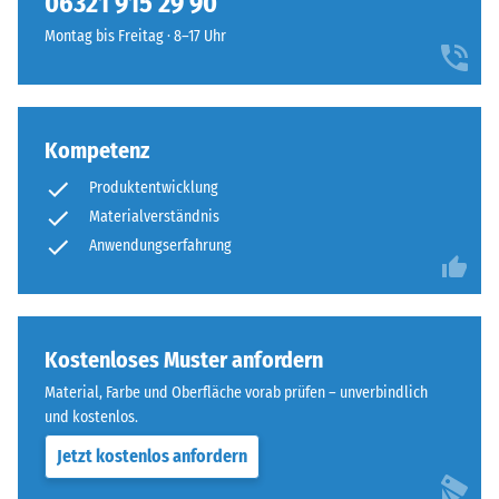
06321 915 29 90
geringere
Zahnform
Widerstandsfähigkeit
Montag bis Freitag · 8–17 Uhr
sorgt
gegenüber
für
Punktbelastungen
einen
hinweist.
besonders
Punktbelastungen
Kompetenz
stabilen
entstehen
Plattenverbund
Produktentwicklung
z.
und
B.
Materialverständnis
verhindert
durch
Anwendungserfahrung
ein
Schuhe
Aufeinanderrutschen
mit
der
hohen
Zähne.
Absätzen,
Kostenloses Muster anfordern
Diese
Möbelbeine,
Platte
Material, Farbe und Oberfläche vorab prüfen – unverbindlich
Pflanzkübel
ist
und kostenlos.
auf
als
Jetzt kostenlos anfordern
Rollen
Deckplatte
oder
in