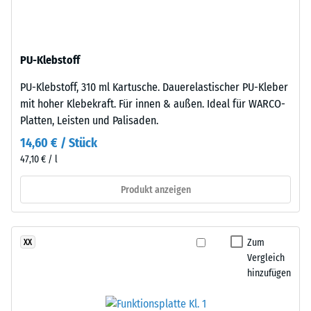
nach
feiner
Körnung,
24
gebunden
Stunden
PU-Klebstoff
mit
Entlastung
Polyurethan.
PU-Klebstoff, 310 ml Kartusche. Dauerelastischer PU-Kleber
Die
(BS
mit hoher Klebekraft. Für innen & außen. Ideal für WARCO-
Abkürzung
7188)
Platten, Leisten und Palisaden.
ELT
14,60 € / Stück
steht
47,10 € / l
für
„End
Produkt anzeigen
/ 5
of
Life
Tyres"
Zum
XX
–
Vergleich
das
Die
hinzufügen
Granulat
Druckfestigkeit
stammt
eines
aus