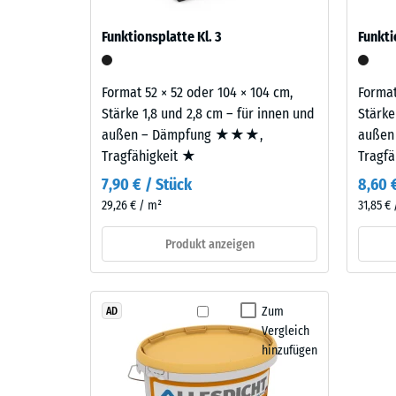
Bestandteile
verbl
auf Balkonen, Laubengängen und Dachterrassen, 
und
Funktionsplatte Kl. 3
Funkti
gelangen. Alle Lagen werden lose übereinander ver
Einde
Aufbau
samt Übertragungswegen, nicht für eine einzelne P
nach
Format 52 × 52 oder 104 × 104 cm,
Format
Dieses
24
Stärke 1,8 und 2,8 cm – für innen und
Stärke
Produkt
Stund
außen – Dämpfung ★★★,
außen
ist
Tragfähigkeit ★
Tragf
Entla
zweilagig
7,90 € / Stück
8,60 
aufgebaut.
(BS
29,26 € / m²
31,85 €
Die
7188)
ca.
Produkt anzeigen
2
mm
starke
4 / 5
Zum
AD
Nutzschicht
Vergleich
besteht
hinzufügen
aus
neu