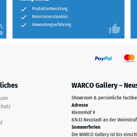
Produktentwicklung
ng
Materialverständnis
Anwendungserfahrung
ten
.
tiefe
liches
WARCO Gallery – Neu
sum
Showroom & persönliche Fachbe
tigkeit
Adresse
chutz
Klemmhof 9
67433 Neustadt an der Weinstra
f
Sommerferien
Die WARCO Gallery ist bis einsch