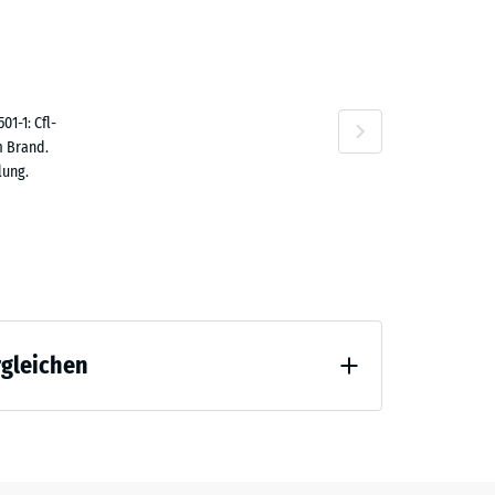
80 €
n
1-1: Cfl-
m Brand.
lung.
30 €
rgleichen
 Entlastung (BS 7188)
70 €