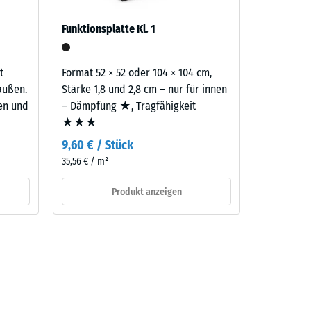
Funktionsplatte Kl. 1
aufbau
t
Format 52 × 52 oder 104 × 104 cm,
außen.
Stärke 1,8 und 2,8 cm – nur für innen
ten und
– Dämpfung ★, Tragfähigkeit
★★★
9,60 € / Stück
35,56 € / m²
Produkt anzeigen