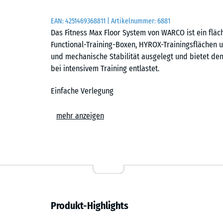
EAN:
4251469368811
| Artikelnummer:
6881
Das Fitness Max Floor System von WARCO ist ein fläc
Functional-Training-Boxen, HYROX-Trainingsflächen un
und mechanische Stabilität ausgelegt und bietet d
bei intensivem Training entlastet.
Einfache Verlegung
Die Platten werden schwimmend, also ohne weitere 
mehr anzeigen
Untergrund verlegt. Die kalibrierte Puzzleverzahnung 
zusammen und ist dank der fehlenden Fase in der Fl
Stich- oder Kreissäge vorgenommen werden. Einzelne
austauschen oder ergänzen.
Abriebfest und belastbar
Produkt-Highlights
Die dichte Materialstruktur ist auf den harten Dauer
Hanteln, Racks und Gerätefüße hinterlassen keine da