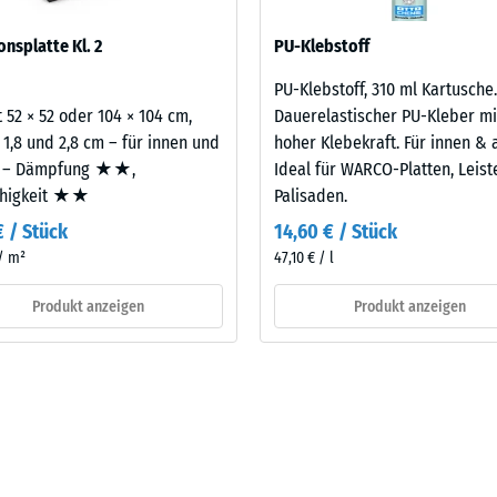
eibende
sofern Schwingungen über angebundene Bauteile in genutzte Räume
onsplatte Kl. 2
PU-Klebstoff
legt. Ein Nachweis nach DIN 4109 gilt für den vollständigen Bauteil
llung
latte.
PU-Klebstoff, 310 ml Kartusche.
 52 × 52 oder 104 × 104 cm,
Dauerelastischer PU-Kleber mi
 1,8 und 2,8 cm – für innen und
hoher Klebekraft. Für innen & 
en
 – Dämpfung ★★,
Ideal für WARCO-Platten, Leis
ähigkeit ★★
Palisaden.
stung
€ / Stück
14,60 € / Stück
 / m²
47,10 € / l
Produkt anzeigen
Produkt anzeigen