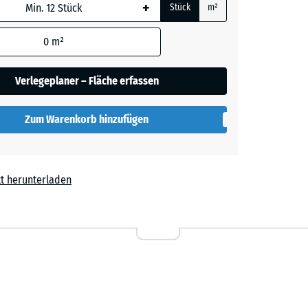
+
Stück
m²
 wird
den
0
m²
en nicht
her
gegeben)
Verlegeplaner – Fläche erfassen
rechnung
Zum Warenkorb hinzufügen
t herunterladen
l