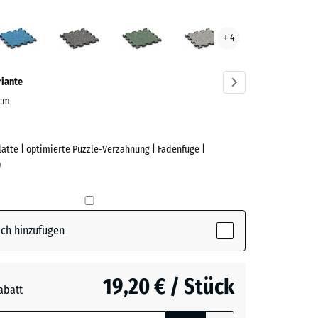
sglut
Atlantik
Dunkelgrauer
Englischer
Grauer
+ 4
ve)
Granit
Rasen
Granit
riante
 cm
Platte | optimierte Puzzle-Verzahnung | Fadenfuge |
e
)
(active)
lut
ch hinzufügen
19,20 € / Stück
abatt
e, blau
rauer