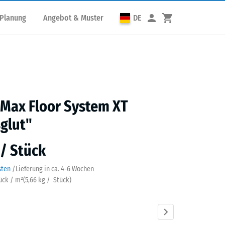
 Planung
Angebot & Muster
DE
 Max Floor System XT
glut"
 / Stück
sten
/
Lieferung in ca.
4-6 Wochen
tück / m²
(
5,66
kg
/ Stück)