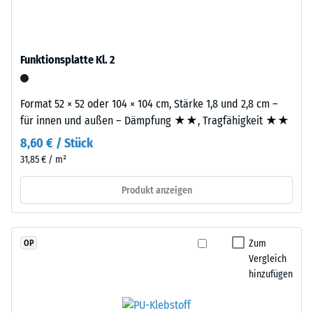
hergestelltem,
R10
durchgefärbtem
Wärmedämmung -
und
Skalenwert 3 =
schadstofffreiem
Funktionsplatte Kl. 2
Wärmeleitfähigkeit
EPDM-
ca. 0,11 W/(m·K)
Granulat
Druckfestigkeit
Format 52 × 52 oder 104 × 104 cm, Stärke 1,8 und 2,8 cm –
(Ethylen-
-
für innen und außen – Dämpfung ★★, Tragfähigkeit ★★
Propylen-
Dien-
Skalenwert
8,60 € / Stück
Kautschuk),
31,85 € / m²
4
gebunden
=
mit
Produkt anzeigen
Polyurethan.
ca.
Die
0,25
Nutzschicht
Zum
OP
mm
hat
Vergleich
eine
hinzufügen
verbleibende
geschlossene
Eindellung
Oberfläche.