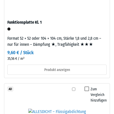
Werkstoffes
of
beschreibt
Life
seinen
Tyres"
Widerstand
Funktionsplatte Kl. 1
–
gegen
das
punktuelle
Granulat
Format 52 × 52 oder 104 × 104 cm, Stärke 1,8 und 2,8 cm –
Belastungen.
stammt
nur für innen – Dämpfung ★, Tragfähigkeit ★★★
Sie
aus
gibt
9,60 € / Stück
dem
an,
35,56 € / m²
Recycling
in
von
Produkt anzeigen
welchem
Altreifen.
Maße
Die
der
Basisschicht
Werkstoff
Zum
AD
wird
unter
Vergleich
mit
der
hinzufügen
hoher
Einwirkung
Dichte
einer