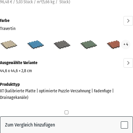
96,48 € / 5,03 Stück / m²
(
5,66
kg
/ Stück)
Farbe
Travertin
Travertin
Atlantik
Dunkelgrauer
Englischer
Feue
+ 4
(active)
Granit
Rasen
Mehr
Ausgewählte Variante
Informationen
zu
44,6 x 44,6 × 2,8 cm
den
Abmessungen
Produkttyp
Farben?
für
XT (kalibrierte Platte | optimierte Puzzle-Verzahnung | Fadenfuge |
den
Farbpalette
Drainagekanäle)
Versand
anzeigen
485
(active)
Travertin
x
485
Zum Vergleich hinzufügen
x