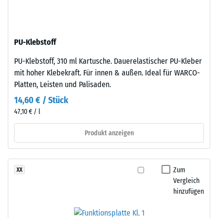
nach
Die
Basisschicht
24
besteht
Stunden
PU-Klebstoff
aus
Entlastung
gereinigtem,
PU-Klebstoff, 310 ml Kartusche. Dauerelastischer PU-Kleber
schwarzem
(BS
mit hoher Klebekraft. Für innen & außen. Ideal für WARCO-
ELT-
7188)
Platten, Leisten und Palisaden.
Gummigranulat
14,60 € / Stück
feiner
47,10 € / l
Körnung,
gebunden
Produkt anzeigen
/ 5
mit
Polyurethan.
Die
Zum
XX
Abkürzung
Vergleich
ELT
Die
hinzufügen
steht
Druckfestigkeit
für
eines
„End