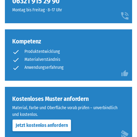
06321 915 29 90
geringere
Seiten
Widerstandsfähigkeit
Montag bis Freitag · 8–17 Uhr
ausgebildet.
gegenüber
Die
Punktbelastungen
runde
hinweist.
Zahnform
Punktbelastungen
sorgt
Kompetenz
entstehen
für
Produktentwicklung
z.
einen
B.
Materialverständnis
besonders
durch
Anwendungserfahrung
stabilen
Schuhe
Plattenverbund
mit
und
hohen
verhindert
Absätzen,
Kostenloses Muster anfordern
ein
Möbelbeine,
Aufeinanderrutschen
Material, Farbe und Oberfläche vorab prüfen – unverbindlich
Pflanzkübel
der
und kostenlos.
auf
Zähne.
Jetzt kostenlos anfordern
Rollen
Diese
oder
Platte