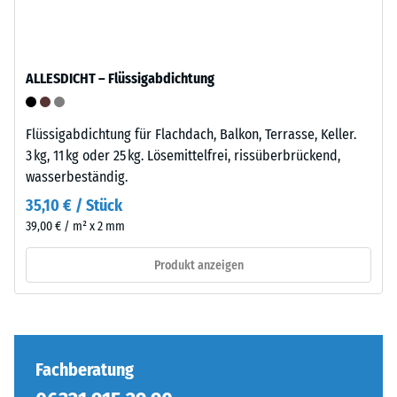
gepresst.
definierten
Kraft
Einbau
nachgibt.
ALLESDICHT – Flüssigabdichtung
–
Eine
Verarbeitung
geringe
–
Eindringtiefe
Flüssigabdichtung für Flachdach, Balkon, Terrasse, Keller.
Montage
weist
3 kg, 11 kg oder 25 kg. Lösemittelfrei, rissüberbrückend,
auf
wasserbeständig.
eine
Die
35,10 € / Stück
hohe
Puzzleverzahnung
39,00 € / m² x 2 mm
Druckfestigkeit
ist
hin,
mit
Produkt anzeigen
während
gerundeten,
eine
wellenförmigen
größere
Zähnen
Eindringtiefe
an
auf
allen
Fachberatung
eine
vier