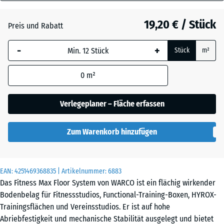
28
Atlantik
mm
19,20 € / Stück
Preis und Rabatt
Die gewählte, blau
Dunkelgrauer
-
+
Stück
m²
umrandete
Granit
Abmessung wird
0
m²
(sofern in den
Produktdaten nicht
Englischer
anders angegeben)
Verlegeplaner – Fläche erfassen
Rasen
für die
Bedarfsberechnung
Zum Warenkorb hinzufügen
verwendet.
Feuersglut
44,6
x
EAN:
4251469368835
| Artikelnummer:
6883
44,6
Das Fitness Max Floor System von WARCO ist ein flächig wirkender
×
Grauer
Bodenbelag für Fitnessstudios, Functional-Training-Boxen, HYROX-
2,8
Granit
Trainingsflächen und Vereinsstudios. Er ist auf hohe
cm
Abriebfestigkeit und mechanische Stabilität ausgelegt und bietet