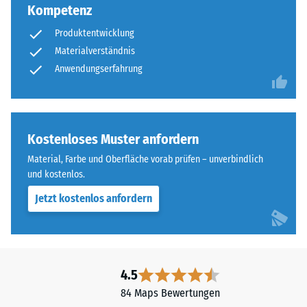
Punktbelastungen
Plattenverbund
Kompetenz
entstehen
und
Produktentwicklung
z.
verhindert
B.
Materialverständnis
ein
durch
Anwendungserfahrung
Aufeinanderrutschen
Schuhe
der
mit
Zähne.
hohen
Diese
Absätzen,
Kostenloses Muster anfordern
Platte
Möbelbeine,
ist
Material, Farbe und Oberfläche vorab prüfen – unverbindlich
Pflanzkübel
als
und kostenlos.
auf
Deckplatte
Jetzt kostenlos anfordern
Rollen
in
oder
einem
Gerätefüße.
Schichtsystem
Zur
konzipiert:
Bestimmung
Eine
4.5
der
oder
84 Maps Bewertungen
Druckfestigkeit
mehrere