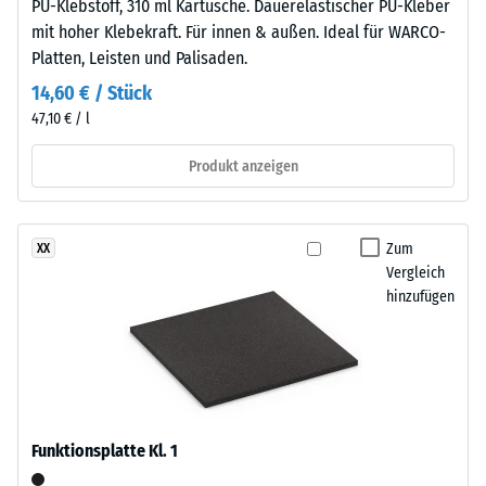
PU-Klebstoff, 310 ml Kartusche. Dauerelastischer PU-Kleber
gebunden
(BS
mit hoher Klebekraft. Für innen & außen. Ideal für WARCO-
mit
7188)
Platten, Leisten und Palisaden.
Polyurethan.
14,60 € / Stück
Die
47,10 € / l
Abkürzung
ELT
Produkt anzeigen
/ 5
steht
für
„End
Zum
XX
of
Vergleich
Life
Die
hinzufügen
Tyres"
Druckfestigkeit
–
eines
das
Werkstoffes
Granulat
beschreibt
stammt
seinen
aus
Widerstand
Funktionsplatte Kl. 1
dem
gegen
Recycling