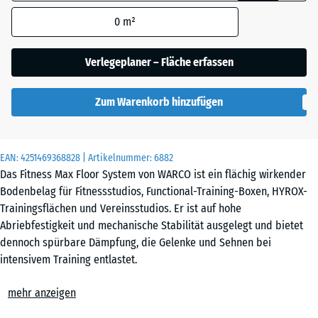
Abmessung wird
0
m²
(sofern in den
Produktdaten nicht
Englischer
anders angegeben)
Verlegeplaner – Fläche erfassen
Rasen
für die
Bedarfsberechnung
Zum Warenkorb hinzufügen
verwendet.
Feuersglut
44,6
x
EAN:
4251469368828
| Artikelnummer:
6882
44,6
Grauer
Das Fitness Max Floor System von WARCO ist ein flächig wirkender
×
Granit
Bodenbelag für Fitnessstudios, Functional-Training-Boxen, HYROX-
2,8
Trainingsflächen und Vereinsstudios. Er ist auf hohe
cm
Abriebfestigkeit und mechanische Stabilität ausgelegt und bietet
Rattan
dennoch spürbare Dämpfung, die Gelenke und Sehnen bei
Lounge
intensivem Training entlastet.
44,6
Einfache Verlegung
x
mehr anzeigen
Die Platten werden schwimmend, also ohne weitere Befestigung, auf
44,6
Terra
einem ebenen und tragfähigen Untergrund verlegt. Die kalibrierte
- 2,80 €