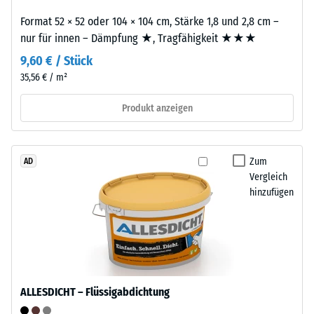
punktuelle
von
Format 52 × 52 oder 104 × 104 cm, Stärke 1,8 und 2,8 cm –
Belastungen.
Altreifen.
nur für innen – Dämpfung ★, Tragfähigkeit ★★★
Sie
Die
gibt
9,60 € / Stück
Basisschicht
an,
35,56 € / m²
wird
in
mit
Produkt anzeigen
welchem
hoher
Maße
Dichte
der
gepresst.
Werkstoff
Zum
AD
unter
Vergleich
Einbau
der
hinzufügen
–
Einwirkung
Verarbeitung
einer
–
definierten
Montage
Kraft
nachgibt.
ALLESDICHT – Flüssigabdichtung
Eine
Die
geringe