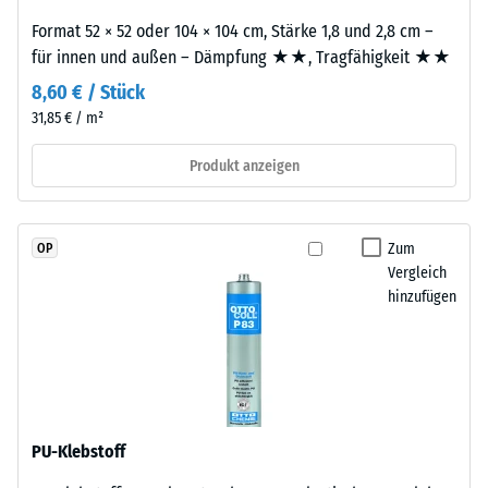
gebunden
Druckfestigkeit
Format 52 × 52 oder 104 × 104 cm, Stärke 1,8 und 2,8 cm –
mit
-
für innen und außen – Dämpfung ★★, Tragfähigkeit ★★
Polyurethan.
Die
Skalenwert
8,60 € / Stück
Nutzschicht
31,85 € / m²
4
hat
=
eine
Produkt anzeigen
geschlossene
ca.
Oberfläche.
0,25
Die
Zum
OP
mm
Basisschicht
Vergleich
besteht
hinzufügen
verbleibende
aus
Eindellung
gereinigtem,
nach
schwarzem
ELT-
24
Gummigranulat
Stunden
PU-Klebstoff
feiner
Entlastung
Körnung,