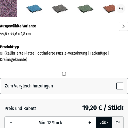
Lavendel
Atlantik
Dunkelgrauer
Englischer
Feue
+ 4
(active)
Granit
Rasen
Mehr
Ausgewählte Variante
Informationen
zu
44,6 x 44,6 × 2,8 cm
den
Abmessungen
Produkttyp
Farben?
für
XT (kalibrierte Platte | optimierte Puzzle-Verzahnung | Fadenfuge |
den
Farbpalette
Drainagekanäle)
Versand
anzeigen
485
(active)
Lavendel
x
485
Zum Vergleich hinzufügen
x
28
Atlantik
mm
19,20 € / Stück
Preis und Rabatt
Die gewählte, blau
Dunkelgrauer
-
+
Stück
m²
umrandete
Granit