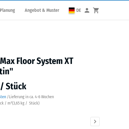
 Planung
Angebot & Muster
DE
 Max Floor System XT
tin"
 / Stück
sten
/
Lieferung in ca.
4-6 Wochen
ück / m²
(
3,65
kg
/ Stück)