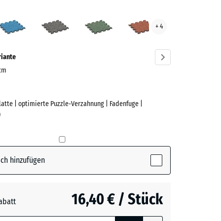
rtin
Atlantik
Dunkelgrauer
Englischer
Feuersglut
+ 4
ve)
Granit
Rasen
riante
 cm
Platte | optimierte Puzzle-Verzahnung | Fadenfuge |
e
)
(active)
n
ch hinzufügen
16,40 € / Stück
abatt
e, blau
rauer