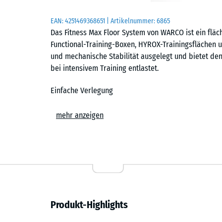
EAN:
4251469368651
| Artikelnummer:
6865
Das Fitness Max Floor System von WARCO ist ein fläc
Functional-Training-Boxen, HYROX-Trainingsflächen un
und mechanische Stabilität ausgelegt und bietet d
bei intensivem Training entlastet.
Einfache Verlegung
Die Platten werden schwimmend, also ohne weitere 
mehr anzeigen
Untergrund verlegt. Die kalibrierte Puzzleverzahnung 
zusammen und ist dank der fehlenden Fase in der Fl
Stich- oder Kreissäge vorgenommen werden. Einzelne
austauschen oder ergänzen.
Abriebfest und belastbar
Produkt-Highlights
Die dichte Materialstruktur ist auf den harten Dauer
Hanteln, Racks und Gerätefüße hinterlassen keine da