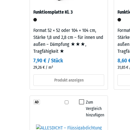
eine
verbl
auf Balkonen, Laubengängen und Dachterrassen, 
natürlich-
Funktionsplatte Kl. 3
Funkti
gelangen. Alle Lagen werden lose übereinander ver
mineralische
Einde
samt Übertragungswegen, nicht für eine einzelne P
Note
nach
gibt.
Format 52 × 52 oder 104 × 104 cm,
Format
24
Stärke 1,8 und 2,8 cm – für innen und
Stärke
Stund
außen – Dämpfung ★★★,
außen
Material
Tragfähigkeit ★
Tragf
–
Entla
Bestandteile
7,90 € / Stück
8,60 
(BS
und
29,26 € / m²
31,85 €
7188)
Aufbau
Produkt anzeigen
Dieses
Produkt
4 / 5
Zum
AD
ist
Vergleich
zweilagig
hinzufügen
aufgebaut.
Die