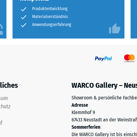
Produktentwicklung
ng
Materialverständnis
Anwendungserfahrung
ten
.
tiefe
liches
WARCO Gallery – Neu
sum
Showroom & persönliche Fachbe
tigkeit
Adresse
chutz
Klemmhof 9
67433 Neustadt an der Weinstra
f
Sommerferien
Die WARCO Gallery ist bis einsch