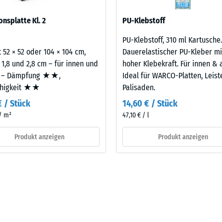
eibende
sofern Schwingungen über angebundene Bauteile in genutzte Räume
onsplatte Kl. 2
PU-Klebstoff
legt. Ein Nachweis nach DIN 4109 gilt für den vollständigen Bauteil
llung
latte.
PU-Klebstoff, 310 ml Kartusche.
 52 × 52 oder 104 × 104 cm,
Dauerelastischer PU-Kleber mi
 1,8 und 2,8 cm – für innen und
hoher Klebekraft. Für innen & 
en
 – Dämpfung ★★,
Ideal für WARCO-Platten, Leis
ähigkeit ★★
Palisaden.
stung
€ / Stück
14,60 € / Stück
 / m²
47,10 € / l
Produkt anzeigen
Produkt anzeigen