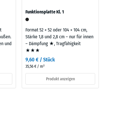
Funktionsplatte Kl. 1
aufbau
t
Format 52 × 52 oder 104 × 104 cm,
außen.
Stärke 1,8 und 2,8 cm – nur für innen
ten und
– Dämpfung ★, Tragfähigkeit
★★★
9,60 € / Stück
35,56 € / m²
Produkt anzeigen