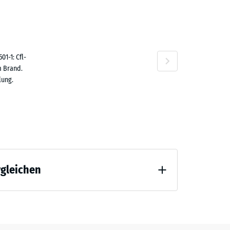
80 €
1-1: Cfl-
m Brand.
lung.
,50 €
rgleichen
 Entlastung (BS 7188)
10 €