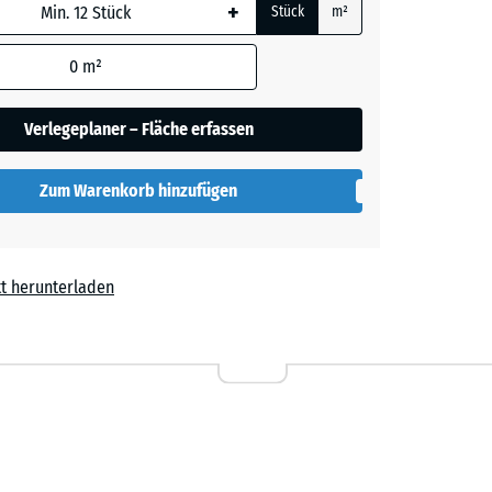
+
Stück
m²
 wird
den
0
m²
en nicht
her
gegeben)
Verlegeplaner – Fläche erfassen
rechnung
Zum Warenkorb hinzufügen
lut
t herunterladen
l