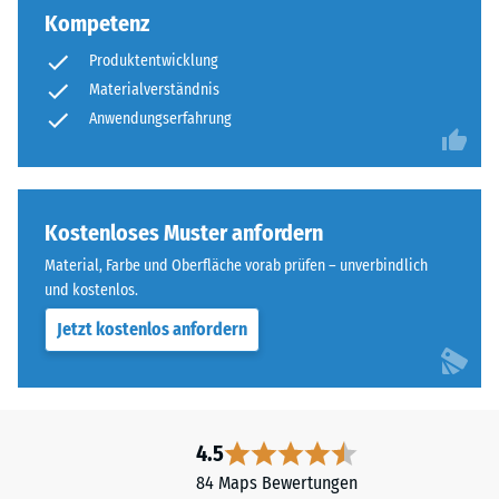
ist
Kompetenz
100
eben,
mm²
ohne
Produktentwicklung
(entspricht
eingeprägte
Materialverständnis
1
Struktur.
Anwendungserfahrung
cm²)
Das
mit
Produkt
einer
liegt
Kraft
vollflächig
Kostenloses Muster anfordern
von
auf
1000
Material, Farbe und Oberfläche vorab prüfen – unverbindlich
dem
N
und kostenlos.
Untergrund
(ca.
auf.
Jetzt kostenlos anfordern
105
Eine
kg)
Drainage
auf
unter
eine
der
Materialprobe
4.5
Fläche
gedrückt.
84 Maps Bewertungen
ist