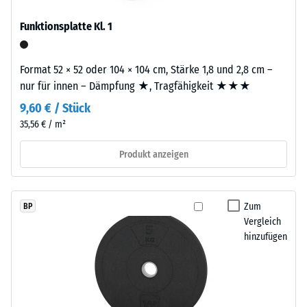
eine
24
Funktionsplatte Kl. 1
gleichmäßige,
Stunden
fein
Entlastung
strukturierte
Format 52 × 52 oder 104 × 104 cm, Stärke 1,8 und 2,8 cm –
und
(BS
nur für innen – Dämpfung ★, Tragfähigkeit ★★★
verdichtete
7188)
9,60 € / Stück
Oberfläche.
35,56 € / m²
Für
schwarze
Produkt anzeigen
bzw.
/ 5
anthrazitfarbene
Produkte
Zum
BP
wird
Vergleich
ein
hinzufügen
farbloses,
Die
für
Druckfestigkeit
farbige
eines
Varianten
Werkstoffes
ein