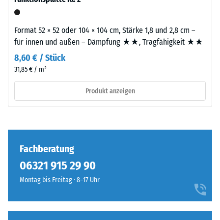
Zur
Verkleben
Bestimmung
müssen
der
Format 52 × 52 oder 104 × 104 cm, Stärke 1,8 und 2,8 cm –
die
Druckfestigkeit
für innen und außen – Dämpfung ★★, Tragfähigkeit ★★
Oberflächen
wird
8,60 € / Stück
trocken,
das
sauber,
31,85 € / m²
Prüfverfahren
fett-
nach
Produkt anzeigen
und
BS
staubfrei
7188:1998
sein.
angewendet.
Dabei
Struktur
wird
Fachberatung
der
ein
06321 915 29 90
Bodenseite
Prüfkörper
Montag bis Freitag · 8–17 Uhr
mit
einer
Die
Fläche
Bodenseite
von