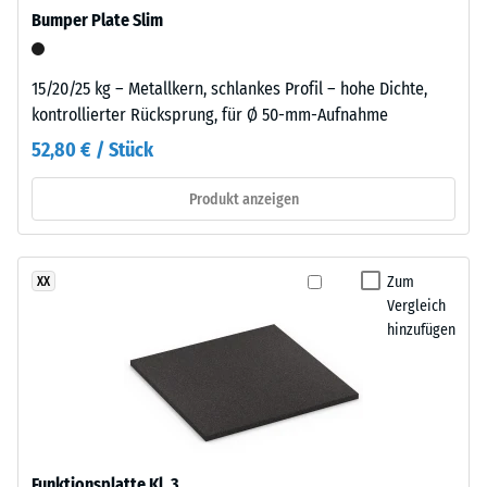
einfach
Bumper Plate Slim
Kraft
auf
nachgibt.
einen
Eine
geeigneten
15/20/25 kg – Metallkern, schlankes Profil – hohe Dichte,
geringe
Untergrund
kontrollierter Rücksprung, für Ø 50-mm-Aufnahme
Eindringtiefe
gelegt
52,80 € / Stück
weist
werden.
auf
Bei
Produkt anzeigen
eine
dauerhafter
hohe
Nutzung
Druckfestigkeit
oder
hin,
Zum
XX
wenn
Vergleich
während
Horizontalkräfte
hinzufügen
eine
auftreten,
größere
sollte
Eindringtiefe
das
auf
Element
eine
mit
geringere
dem
Funktionsplatte Kl. 3