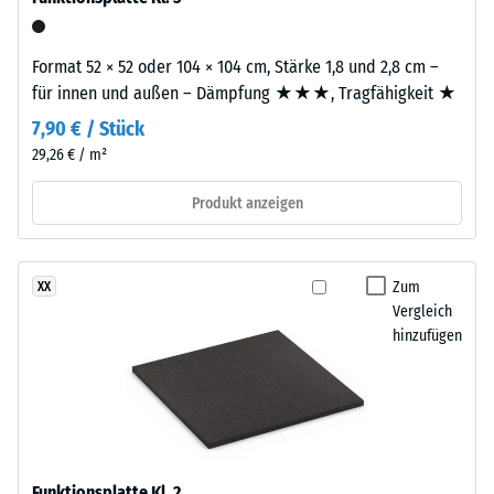
Widerstandsfähigkeit
Untergrund
gegenüber
verklebt
Punktbelastungen
Format 52 × 52 oder 104 × 104 cm, Stärke 1,8 und 2,8 cm –
werden
hinweist.
für innen und außen – Dämpfung ★★★, Tragfähigkeit ★
–
Punktbelastungen
entweder
7,90 € / Stück
entstehen
mit
29,26 € / m²
z.
dem
B.
dauerelastischen
Produkt anzeigen
durch
PU-
Schuhe
Kleber
mit
von
Zum
XX
hohen
WARCO
Vergleich
Absätzen,
oder
hinzufügen
Möbelbeine,
mit
Pflanzkübel
einem
auf
doppelseitigen
Rollen
Klebeband.
oder
Vor
Gerätefüße.
dem
Funktionsplatte Kl. 2