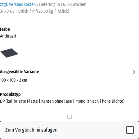
zzgl. Versandkosten
/
Lieferung in ca.
2-3 Wochen
37,70 € / 1 Stück / m²
(
20,00
kg
/ Stück)
Farbe
Anthrazit
Anthrazit
(active)
Ausgewählte Variante
100 × 100 × 2 cm
Abmessungen
Produkttyp
für
DP (kalibrierte Platte | Kanten ohne Fase | monolithisch | hohe Dichte)
den
Versand
1000
x
Zum Vergleich hinzufügen
1000