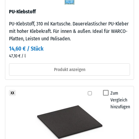
ELT
Wärmedämmung -
steht
PU-Klebstoff
Skalenwert 3 =
für
Wärmeleitfähigkeit
PU-Klebstoff, 310 ml Kartusche. Dauerelastischer PU-Kleber
„End
ca. 0,11 W/(m·K)
mit hoher Klebekraft. Für innen & außen. Ideal für WARCO-
of
Druckfestigkeit
Platten, Leisten und Palisaden.
Life
-
Tyres“
14,60 € / Stück
–
Skalenwert
47,10 € / l
das
5
Granulat
Produkt anzeigen
=
stammt
aus
ca.
dem
Zum
XX
0
Recycling
Vergleich
mm
von
hinzufügen
Altreifen.
verbleibende
Daraus
Eindellung
ergibt
nach
sich