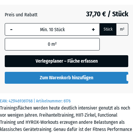
x
20
37,70 € / Stück
Preis und Rabatt
mm
-
+
Die gewählte, blau
Stück
m²
umrandete
Abmessung wird
0
m²
(sofern in den
Produktdaten nicht
Verlegeplaner – Fläche erfassen
anders angegeben)
für die
Zum Warenkorb hinzufügen
Bedarfsberechnung
verwendet.
100
EAN:
4251469361768
| Artikelnummer:
6176
×
Trainingsflächen werden heute deutlich intensiver genutzt als noch
100
vor wenigen Jahren. Freihanteltraining, HIIT-Zirkel, Functional
× 2
Training und HYROX-Workouts erzeugen andere Belastungen als
cm
klassisches Gerätetraining. Genau dafür ist der Fitness Performance