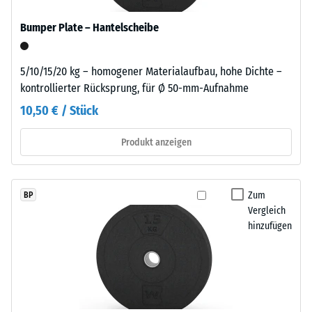
beschreibt
pigmentiertes
seinen
Bumper Plate – Hantelscheibe
Bindemittel
Widerstand
verwendet.
gegen
5/10/15/20 kg – homogener Materialaufbau, hohe Dichte –
punktuelle
kontrollierter Rücksprung, für Ø 50-mm-Aufnahme
Einbau
Belastungen.
–
Sie
10,50 € / Stück
Verarbeitung
gibt
–
an,
Produkt anzeigen
Montage
in
welchem
Maße
Zum
BP
Für
der
Vergleich
eine
Werkstoff
hinzufügen
vorübergehende
unter
Nutzung
der
kann
Einwirkung
das
einer
Element
definierten