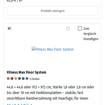
65,29 € / m²
Belastung
und
Produkt anzeigen
dann
in
regelmäßigen
Zum
XT
Abständen
Vergleich
über
hinzufügen
einen
Zeitraum
von
24
Stunden
gemessen,
Fitness Max Floor System
um
+3 Farben
die
bleibende
44,6 × 44,6 oder 97,1 × 97,1 cm, Stärke 1,8 oder 2,8 cm oder
Verformung
bis über 10 cm mit Funktionsplatten – stabile, fast
zu
unsichtbare Randverzahnung mit Haarfuge, für innen
bestimmen.