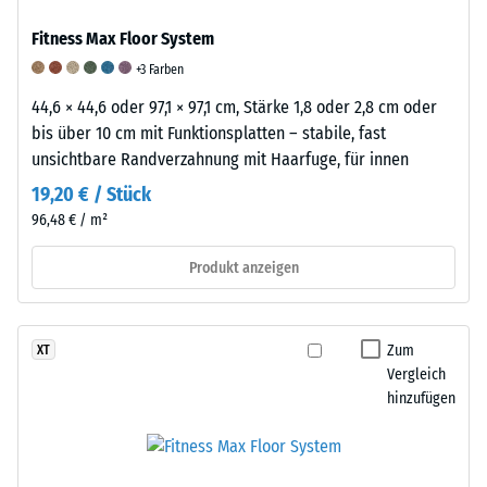
Dichte
ist
Fitness Max Floor System
eines
ein
Materials
+3 Farben
elastischer
beschreibt
Werkstoff,
Die
44,6 × 44,6 oder 97,1 × 97,1 cm, Stärke 1,8 oder 2,8 cm oder
das
der
Abriebfestigkeit
bis über 10 cm mit Funktionsplatten – stabile, fast
Verhältnis
sich
eines
unsichtbare Randverzahnung mit Haarfuge, für innen
seiner
durch
Bodenbelages
19,20 € / Stück
Masse
seine
beschreibt
96,48 € / m²
zu
Fähigkeit
seinen
seinem
auszeichnet,
Widerstand
Produkt anzeigen
Gesamtvolumen,
sich
gegen
einschließlich
unter
Materialverlust
aller
Zug-
durch
Zum
XT
Poren,
oder
reibende
Vergleich
Hohlräume
Druckbelastung
oder
hinzufügen
und
zu
schleifende
Lufteinschlüsse.
verformen
Beanspruchung.
Bei
und
Sie
den