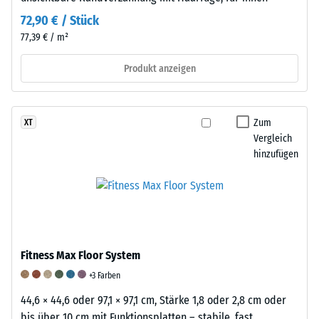
Diese
72,90 € / Stück
Anforderung
77,39 € / m²
wird
für
Produkt anzeigen
jeden
Skalenwert
erfüllt.
Zum
XT
Die
Vergleich
Einstufung
hinzufügen
der
Messergebnisse
erfolgt
auf
einer
Fitness Max Floor System
Skala
von
+3 Farben
1
44,6 × 44,6 oder 97,1 × 97,1 cm, Stärke 1,8 oder 2,8 cm oder
bis
bis über 10 cm mit Funktionsplatten – stabile, fast