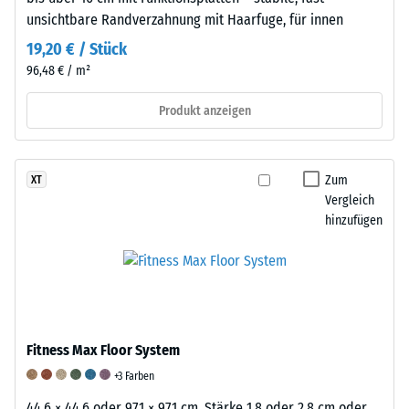
5,
unsichtbare Randverzahnung mit Haarfuge, für innen
wobei
19,20 € / Stück
der
96,48 € / m²
Wert
1
Produkt anzeigen
einer
verbleibenden
Eindrucktiefe
Zum
XT
von
Vergleich
ca.
hinzufügen
1
mm
und
der
Wert
5
Fitness Max Floor System
einer
+3 Farben
vollständigen
Rückverformung
44,6 × 44,6 oder 97,1 × 97,1 cm, Stärke 1,8 oder 2,8 cm oder