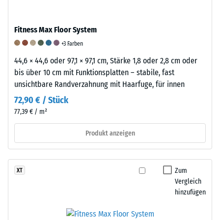
anschließend
ist
Produkten
wieder
ein
von
in
wesentlicher
Fitness Max Floor System
WARCO
seine
Faktor
+3 Farben
liegt
ursprüngliche
für
dieser
44,6 × 44,6 oder 97,1 × 97,1 cm, Stärke 1,8 oder 2,8 cm oder
Form
die
Wert
bis über 10 cm mit Funktionsplatten – stabile, fast
zurückzukehren.
Langlebigkeit,
typischerweise
unsichtbare Randverzahnung mit Haarfuge, für innen
Diese
Funktionalität
zwischen
Eigenschaft
und
72,90 € / Stück
600
macht
Qualität
77,39 € / m²
und
Gummi
eines
1250
zu
Bodenbelags
Produkt anzeigen
kg/m³.
einem
aus
Um
besonders
Gummigranulat.
die
effektiven
Zur
Zum
XT
scheinbare
Material
Klassifizierung
Vergleich
Dichte
zur
der
hinzufügen
eines
Dämpfung
Abriebfestigkeit
bestimmten
von
wird