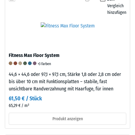
an,
Für
Vergleich
in
Anthrazit
hinzufügen
welchem
wird
Maße
ein
der
farbloses,
Werkstoff
für
unter
farbige
der
Fitness Max Floor System
Varianten
Einwirkung
ein
+3 Farben
einer
pigmentiertes
44,6 × 44,6 oder 97,1 × 97,1 cm, Stärke 1,8 oder 2,8 cm oder
definierten
Bindemittel
bis über 10 cm mit Funktionsplatten – stabile, fast
Kraft
verwendet,
unsichtbare Randverzahnung mit Haarfuge, für innen
nachgibt.
das
61,50 € / Stück
Eine
eine
geringe
65,29 € / m²
farbige
Eindringtiefe
Beschichtung
Produkt anzeigen
weist
ergibt.
auf
Die
eine