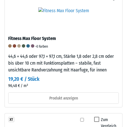
und
die
Massendichte
schwingungsdämpfenden
an
bezeichnet,
Eigenschaften
repräsentativen
gibt
eines
Produkten
hingegen
Gummiproduktes
ermittelt
das
wird
und
Fitness Max Floor System
Verhältnis
eine
anschließend
der
+3 Farben
Skala
interpoliert
Masse
von
wurden.
44,6 × 44,6 oder 97,1 × 97,1 cm, Stärke 1,8 oder 2,8 cm oder
eines
1
Die
bis über 10 cm mit Funktionsplatten – stabile, fast
Stoffes
bis
Bestimmung
unsichtbare Randverzahnung mit Haarfuge, für innen
zu
5
der
19,20 € / Stück
seinem
verwendet.
Abriebfestigkeit
96,48 € / m²
reinen
Ein
erfolgt
Materialvolumen
Wert
nach
Produkt anzeigen
ohne
von
einem
Berücksichtigung
1
genormten
von
steht
Verfahren
Zum
XT
Hohlräumen
für
gemäß
Vergleich