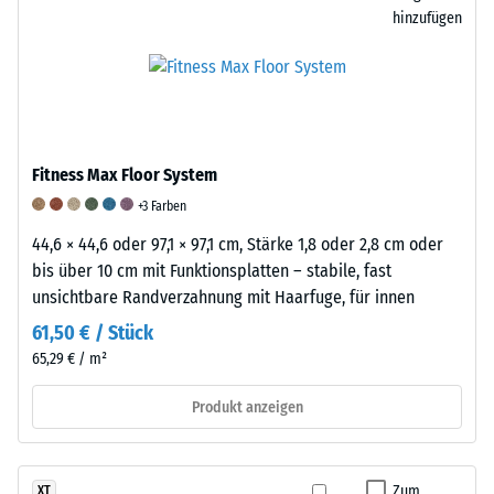
handelt
hinzufügen
es
sich
/ 5
um
eine
Mischung
aus
Fitness Max Floor System
Die
Naturkautschuk
+3 Farben
Druckfestigkeit
(NR)
44,6 × 44,6 oder 97,1 × 97,1 cm, Stärke 1,8 oder 2,8 cm oder
eines
und
bis über 10 cm mit Funktionsplatten – stabile, fast
Werkstoffes
Styrol-
unsichtbare Randverzahnung mit Haarfuge, für innen
beschreibt
Butadien-
seinen
Kautschuk
61,50 € / Stück
Widerstand
(SBR),
65,29 € / m²
gegen
gebunden
punktuelle
mit
Produkt anzeigen
Belastungen.
einem
Sie
Polyurethan-
gibt
Bindemittel.
Zum
XT