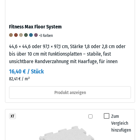
Produkts
Stößen
eine
anschaulich
sowie
Skala
darzustellen,
zur
von
verwendet
Fitness Max Floor System
Reduzierung
1
WARCO
von
bis
+3 Farben
eine
Vibrationen
5
44,6 × 44,6 oder 97,1 × 97,1 cm, Stärke 1,8 oder 2,8 cm oder
Skala
und
verwendet.
bis über 10 cm mit Funktionsplatten – stabile, fast
von
Trittschall.
Ein
unsichtbare Randverzahnung mit Haarfuge, für innen
1
Bei
Wert
bis
16,40 € / Stück
Produkten
von
5,
82,41 € / m²
aus
1
wobei
mit
bedeutet,
jeder
Produkt anzeigen
Polyurethan
dass
Skalenwert
(PU)
die
einem
gebundenem
Mindestanforderungen
bestimmten
Zum
XT
Gummigranulat
nach
Dichtebereich
Vergleich
wird
BS
entspricht.
hinzufügen
das
7188
So
Dämpfungsverhalten
erfüllt