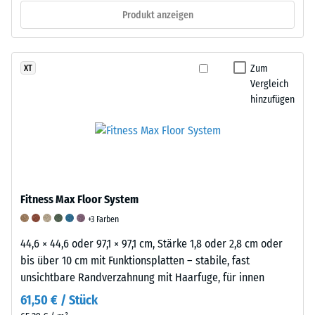
Produkt anzeigen
von
1000
N
(ca.
Zum
XT
105
Vergleich
hinzufügen
kg)
auf
eine
Materialprobe
gedrückt.
Die
Fitness Max Floor System
resultierende
Eindrucktiefe
+3 Farben
wird
44,6 × 44,6 oder 97,1 × 97,1 cm, Stärke 1,8 oder 2,8 cm oder
zunächst
bis über 10 cm mit Funktionsplatten – stabile, fast
unmittelbar
unsichtbare Randverzahnung mit Haarfuge, für innen
nach
61,50 € / Stück
der