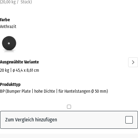
(
20,00
kg
/ Stück)
Farbe
Anthrazit
Anthrazit
(active)
Ausgewählte Variante
20 kg | ø 45,4 x 8,61 cm
Abmessungen
Produkttyp
für
BP (Bumper Plate | hohe Dichte | für Hantelstangen Ø 50 mm)
den
Versand
455
x
Zum Vergleich hinzufügen
455
x