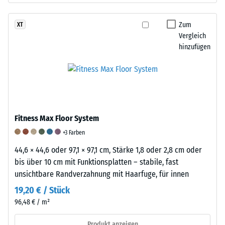
eine
Form
Gewicht
physikalische
zurück,
nach
Zum
XT
Dichte
wodurch
der
Vergleich
von
das
Prüfung
hinzufügen
etwa
Material
ergibt
1200
seine
den
kg/m³
hohe
inkrementalen
auf.
Rückstellkraft
Gewichtsverlust,
Einige
erhält.
der
WARCO-
Diese
als
Fitness Max Floor System
Produkte
Elastizität
Maß
+3 Farben
enthalten
ermöglicht
für
zusätzlich
44,6 × 44,6 oder 97,1 × 97,1 cm, Stärke 1,8 oder 2,8 cm oder
eine
den
oder
bis über 10 cm mit Funktionsplatten – stabile, fast
effiziente
Abrieb
ausschließlich
unsichtbare Randverzahnung mit Haarfuge, für innen
Stoß-
dient.
neu
und
Zusätzlich
19,20 € / Stück
hergestellten
Schwingungsdämpfung.
wird
96,48 € / m²
Ethylen-
Stoßdämpfung
die
Propylen-
-
Alterung
Produkt anzeigen