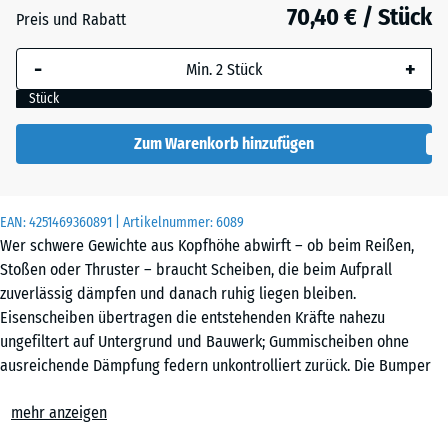
87
70,40 € / Stück
Preis und Rabatt
mm
-
+
Die gewählte, blau
umrandete
Stück
Abmessung wird
(sofern in den
Zum Warenkorb hinzufügen
Produktdaten nicht
anders angegeben)
für die
EAN:
4251469360891
| Artikelnummer:
6089
Bedarfsberechnung
Wer schwere Gewichte aus Kopfhöhe abwirft – ob beim Reißen,
verwendet.
Stoßen oder Thruster – braucht Scheiben, die beim Aufprall
zuverlässig dämpfen und danach ruhig liegen bleiben.
20
Eisenscheiben übertragen die entstehenden Kräfte nahezu
kg |
ungefiltert auf Untergrund und Bauwerk; Gummischeiben ohne
ø
ausreichende Dämpfung federn unkontrolliert zurück. Die Bumper
45,4
Plate Slim aus elastischem Gummigranulat mit integriertem
x
mehr anzeigen
Metallkern nimmt den Großteil der Aufprallenergie auf und federt
8,61
nach dem Abwurf kontrolliert zurück. Das schlanke Profil ermöglicht
cm