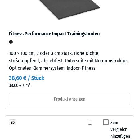
kg/m³
ausgewählt.
moderne
Außenanlagen
Stoß-, Schwingungs-
und
und
Trittschalldämmung
industriell
Fitness Performance Impact Trainingsboden
– Skalenwert 5 =
geprägte
hervorragende
Bereiche
Dämpfung
ein.
100 × 100 cm, 2 oder 3 cm stark. Hohe Dichte,
Abriebfestigkeit
stoßdämpfend, abriebfest. Unterseite mit Noppenstruktur.
- Beständigkeit
Optionales Klammersystem. Indoor-Fitness.
Material
gegen
–
38,60 € / Stück
abrasiven
Bestandteile
38,60 € / m²
Verschleiß -
und
Skalenwert 5 =
Aufbau
Produkt anzeigen
"ausgezeichnet"
(BS 7188)
Druckfestigkeit
Zum
ED
Das
-
Vergleich
Produkt
Skalenwert
hinzufügen