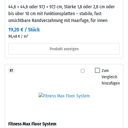
Um
44,6 × 44,6 oder 97,1 × 97,1 cm, Stärke 1,8 oder 2,8 cm oder
die
bis über 10 cm mit Funktionsplatten – stabile, fast
Eignung
unsichtbare Randverzahnung mit Haarfuge, für innen
eines
19,20 € / Stück
WARCO-
96,48 € / m²
Bodens
für
Produkt anzeigen
eine
bestimmte
Anwendung
Zum
XT
zu
Vergleich
beurteilen,
hinzufügen
wird
ein
praktischer
Test
an
einer
Fitness Max Floor System