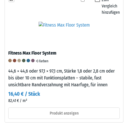
von
empirischen
festgelegtem
Vergleich
etwa
hinzufügen
Untersuchungen
Druck
1
und
und
g/cm³.
Vergleichsmessungen.
definierter
WARCO
Die
Geschwindigkeit
verarbeitet
Elastizität
über
in
von
eine
seinen
Fitness Max Floor System
Gummi
festgelegte
Produkten
und
Anzahl
+3 Farben
Gummigranulat,
ihre
von
44,6 × 44,6 oder 97,1 × 97,1 cm, Stärke 1,8 oder 2,8 cm oder
das
Bedeutung
Zyklen
bis über 10 cm mit Funktionsplatten – stabile, fast
überwiegend
Kautschuk
auf
unsichtbare Randverzahnung mit Haarfuge, für innen
aus
besteht
die
recycelten
16,40 € / Stück
aus
Probe
Altreifen
82,41 € / m²
langen,
einwirken.
gewonnen
elastischen
Zur
Produkt anzeigen
wird.
Molekülketten,
Beurteilung
Dieses
die
des
sogenannte