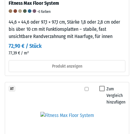
-
und
Beständigkeit
Fitness Max Floor System
Skalenwert
Trittschalldämmung
gegen
+3 Farben
5
–
abrasiven
44,6 × 44,6 oder 97,1 × 97,1 cm, Stärke 1,8 oder 2,8 cm oder
bis über 10 cm mit Funktionsplatten – stabile, fast
=
Skalenwert
Verschleiß
unsichtbare Randverzahnung mit Haarfuge, für innen
ab
5
-
72,90 € / Stück
1000
=
Skalenwert
77,39 € / m²
kg/m³
hervorragende
5
Produkt anzeigen
Dämpfung
=
"ausgezeichnet"
(BS
Zum
XT
/ 5
Vergleich
7188)
/ 5
hinzufügen
Die
/ 5
scheinbare
Gummi