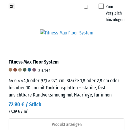
Oberfläche
hohe
Zum
XT
ist
Vergleich
Druckfestigkeit
griffig,
hinzufügen
hin,
fein
während
strukturiert
eine
und
größere
seidenmatt.
Eindringtiefe
auf
Fitness Max Floor System
eine
geringere
+3 Farben
Widerstandsfähigkeit
44,6 × 44,6 oder 97,1 × 97,1 cm, Stärke 1,8 oder 2,8 cm oder
gegenüber
bis über 10 cm mit Funktionsplatten – stabile, fast
Punktbelastungen
unsichtbare Randverzahnung mit Haarfuge, für innen
hinweist.
72,90 € / Stück
Punktbelastungen
77,39 € / m²
entstehen
z.
Produkt anzeigen
B.