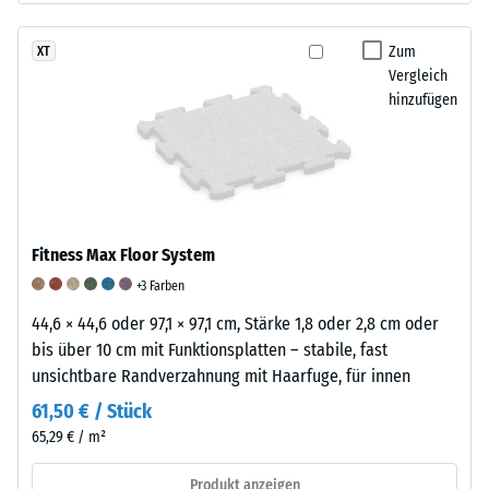
durch
Schuhe
Zum
XT
mit
Vergleich
hohen
hinzufügen
Absätzen,
Möbelbeine,
Pflanzkübel
auf
Rollen
oder
Fitness Max Floor System
Gerätefüße.
+3 Farben
Zur
Bestimmung
44,6 × 44,6 oder 97,1 × 97,1 cm, Stärke 1,8 oder 2,8 cm oder
der
bis über 10 cm mit Funktionsplatten – stabile, fast
Druckfestigkeit
unsichtbare Randverzahnung mit Haarfuge, für innen
wird
61,50 € / Stück
das
65,29 € / m²
Prüfverfahren
nach
Produkt anzeigen