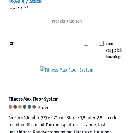
16,40 € / Stück
Zusätzlich
82,41 € / m²
wird
überprüft,
Produkt anzeigen
ob
das
Material
Zum
XT
um
Vergleich
die
hinzufügen
Belastungsstelle
herum
intakt
bleibt
und
keine
Fitness Max Floor System
Risse,
+3 Farben
Spalten
44,6 × 44,6 oder 97,1 × 97,1 cm, Stärke 1,8 oder 2,8 cm oder
oder
bis über 10 cm mit Funktionsplatten – stabile, fast
Löcher
unsichtbare Randverzahnung mit Haarfuge, für innen
aufweist.