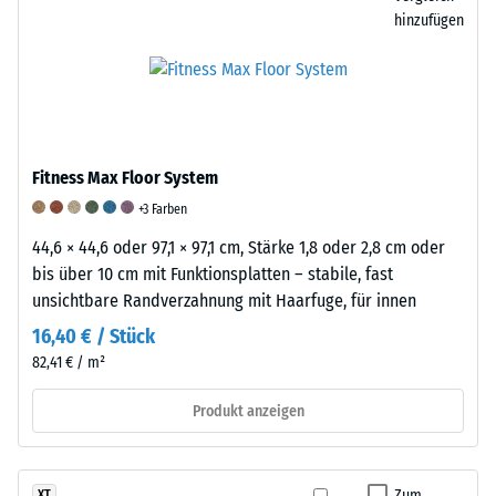
an.
eine
BS
hinzufügen
Sie
geringe,
7188.
wird
aber
Dabei
in
spürbare
wird
Einheiten
Dämpfung,
eine
wie
während
Materialprobe
g/cm³
ein
mit
Fitness Max Floor System
oder
Wert
dem
+3 Farben
kg/m³
von
Taber
angegeben.
44,6 × 44,6 oder 97,1 × 97,1 cm, Stärke 1,8 oder 2,8 cm oder
5
Abraser
Zum
bis über 10 cm mit Funktionsplatten – stabile, fast
eine
geprüft,
Vergleich:
unsichtbare Randverzahnung mit Haarfuge, für innen
besonders
einem
Wasser
hohe
Prüfgerät,
16,40 € / Stück
hat
Dämpfungswirkung
in
82,41 € / m²
bei
beschreibt.
dem
4
Produkt anzeigen
Diese
zwei
°C
Einstufung
genormte
eine
beruht
Reibwalzen
Dichte
auf
mit
Zum
XT