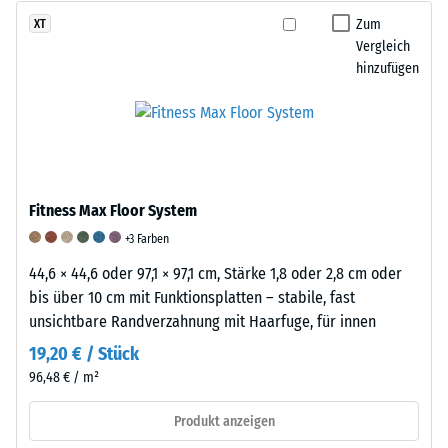
unter
Materialverschleißes
ELT-
Zum
XT
mechanischer
wird
Granulat
Vergleich
Belastung
das
hinzufügen
(End-
vorübergehend
Gewicht
of-
in
der
Life
eine
Probe
Tyres)
geordnete
vor
besteht
Struktur
und
hauptsächlich
überführt
nach
Fitness Max Floor System
aus
werden.
jedem
Styrol-
+3 Farben
Nach
Prüfzyklus
Butadien-
der
gemessen.
44,6 × 44,6 oder 97,1 × 97,1 cm, Stärke 1,8 oder 2,8 cm oder
Kautschuk
Entlastung
Die
bis über 10 cm mit Funktionsplatten – stabile, fast
(SBR)
kehren
Differenz
unsichtbare Randverzahnung mit Haarfuge, für innen
und
sie
zwischen
19,20 € / Stück
Naturkautschuk
in
dem
96,48 € / m²
(NR)
ihre
Ausgangsgewicht
und
ursprüngliche,
und
Produkt anzeigen
weist
ungeordnete
dem