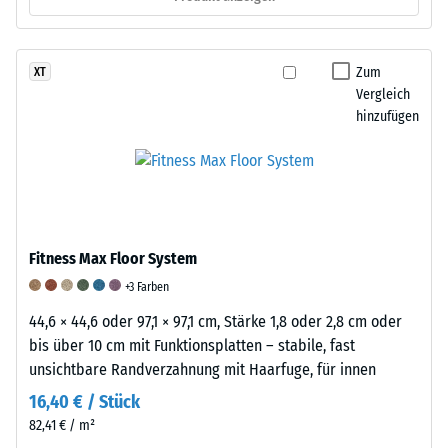
BS
7188:1998
angewendet.
Zum
XT
Dabei
Vergleich
wird
hinzufügen
ein
Prüfkörper
mit
einer
Fläche
von
Fitness Max Floor System
100
+3 Farben
mm²
44,6 × 44,6 oder 97,1 × 97,1 cm, Stärke 1,8 oder 2,8 cm oder
(entspricht
bis über 10 cm mit Funktionsplatten – stabile, fast
1
unsichtbare Randverzahnung mit Haarfuge, für innen
cm²)
mit
16,40 € / Stück
einer
82,41 € / m²
Kraft