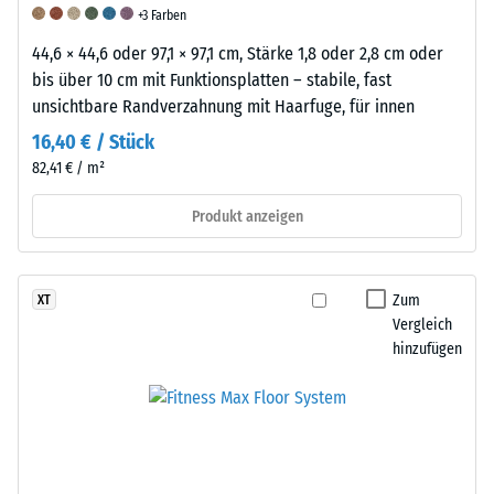
Materialprobe
+3 Farben
vor
44,6 × 44,6 oder 97,1 × 97,1 cm, Stärke 1,8 oder 2,8 cm oder
Ort
bis über 10 cm mit Funktionsplatten – stabile, fast
empfohlen.
unsichtbare Randverzahnung mit Haarfuge, für innen
Dies
ermöglicht
16,40 € / Stück
eine
82,41 € / m²
zuverlässige
Produkt anzeigen
Beurteilung
der
Druckfestigkeit
unter
Zum
XT
realen
Vergleich
hinzufügen
Bedingungen.
Scheinbare
Stoß-,
Abriebfestigkeit
Dichte
Schwingungs-
-