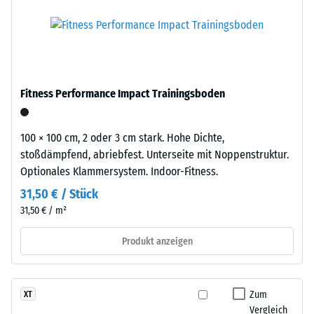
besteht
5
aus
feinem,
=
schwarzem
ca.
Gummigranulat
0
aus
Fitness Performance Impact Trainingsboden
recycelten
mm
Altreifen
verbleibende
(ELT
100 × 100 cm, 2 oder 3 cm stark. Hohe Dichte,
Eindellung
–
stoßdämpfend, abriebfest. Unterseite mit Noppenstruktur.
End
Optionales Klammersystem. Indoor-Fitness.
nach
of
31,50 € / Stück
24
Life
31,50 € / m²
Stunden
Tyres),
daher
Entlastung
Produkt anzeigen
die
(BS
schwarze
7188)
Farbe.
Zum
XT
Chemisch
Vergleich