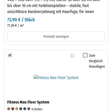
ohne
bis über 10 cm mit Funktionsplatten – stabile, fast
bleibenden
unsichtbare Randverzahnung mit Haarfuge, für innen
Eindruck
72,90 € / Stück
entspricht.
77,39 € / m²
Der
angegebene
Produkt anzeigen
Skalenwert
wurde
durch
Zum
XT
Interpolation
Vergleich
von
hinzufügen
Prüfergebnissen
an
repräsentativen
Platten
des
betreffenden
Fitness Max Floor System
Produkts
+3 Farben
ermittelt.