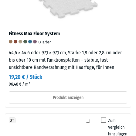
steht
zusätzlich
sind,
beispielsweise
durch
während
der
das
ein
Skalenwert
elastische
Wert
2
Fitness Max Floor System
Bindemittel
von
für
+3 Farben
und
5
eine
die
eine
44,6 × 44,6 oder 97,1 × 97,1 cm, Stärke 1,8 oder 2,8 cm oder
scheinbare
Struktur
ausgezeichnete
bis über 10 cm mit Funktionsplatten – stabile, fast
Dichte
und
Abriebfestigkeit
unsichtbare Randverzahnung mit Haarfuge, für innen
zwischen
Dichte
nach
19,20 € / Stück
780
der
dieser
und
96,48 € / m²
Platten
Norm
840
beeinflusst.
kennzeichnet.
Produkt anzeigen
kg/m³.
Zur
Die
Die
Bewertung
Klassifizierung
physikalische
der
basiert
Dichte,
Zum
XT
elastischen,
auf
Vergleich
auch
stoß-
Prüfergebnissen,
hinzufügen
als