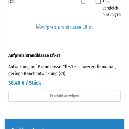
Da
Zum
Cfl
Zur
die
Vergleich
Bestimmung
hinzufügen
Kanten
der
rechtwinklig
Druckfestigkeit
geschnitten
wird
sind
das
–
Prüfverfahren
ohne
nach
Aufpreis Brandklasse Cfl-s1
Fase
BS
–
Aufwertung auf Brandklasse Cfl-s1 – schwerentflammbar,
7188:1998
entsteht
geringe Rauchentwicklung (s1)
angewendet.
lediglich
Dabei
38,40 € / Stück
eine
wird
kaum
ein
Produkt anzeigen
sichtbare
Prüfkörper
Haarfuge.
mit
Bei
einer
gleichem
Fläche
Farbdesign