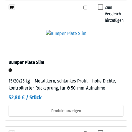
farbige
beschreibt
Zum
BP
Varianten
seinen
Vergleich
ein
Widerstand
hinzufügen
pigmentiertes
gegen
Bindemittel
punktuelle
verwendet.
Belastungen.
Sie
Einbau
gibt
–
Bumper Plate Slim
an,
Verarbeitung
in
–
welchem
15/20/25 kg – Metallkern, schlankes Profil – hohe Dichte,
Montage
Maße
kontrollierter Rücksprung, für Ø 50-mm-Aufnahme
der
52,80 € / Stück
Werkstoff
unter
Produkt anzeigen
der
Einwirkung
einer
Die