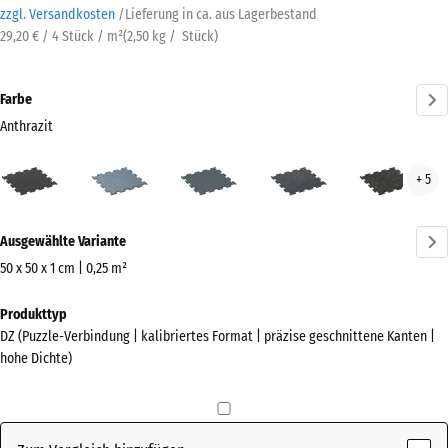
zzgl. Versandkosten
/
Lieferung in ca.
aus Lagerbestand
29,20 € / 4 Stück / m²
(
2,50
kg
/ Stück)
Farbe
Anthrazit
Anthrazit
Altsilber
Farngrün
Leicht
Leic
+ 5
(active)
Blau
Gelb
Gesprenkelt
Gesp
Mehr
Ausgewählte Variante
Informationen
zu
50 x 50 x 1 cm | 0,25 m²
den
Abmessungen
Produkttyp
Farben?
für
DZ (Puzzle-Verbindung | kalibriertes Format | präzise geschnittene Kanten |
den
Farbpalette
hohe Dichte)
Versand
anzeigen
530
(active)
Anthrazit
x
530