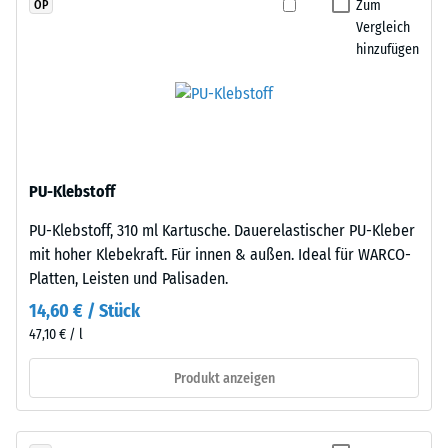
Zum
OP
Widerstandsfähigkeit
jede
Vergleich
gegenüber
Seite
hinzufügen
Punktbelastungen
einer
hinweist.
anderen
Punktbelastungen
Platte
entstehen
angelegt
z.
werden.
B.
Die
PU-Klebstoff
durch
Verzahnung
Schuhe
PU-Klebstoff, 310 ml Kartusche. Dauerelastischer PU-Kleber
greift
mit
mit hoher Klebekraft. Für innen & außen. Ideal für WARCO-
passgenau
hohen
Platten, Leisten und Palisaden.
ineinander
Absätzen,
und
14,60 € / Stück
Möbelbeine,
bildet
47,10 € / l
Pflanzkübel
eine
auf
Produkt anzeigen
feste,
Rollen
lagestabile
oder
Verbindung.
Gerätefüße.