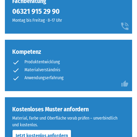
Fachberatung
von
sind
100
06321 915 29 90
die
mm²
Platten
Montag bis Freitag · 8–17 Uhr
(entspricht
kaum
1
zu
cm²)
erkennen,
mit
die
Kompetenz
einer
Oberfläche
Kraft
Produktentwicklung
wirkt
von
durchgehend
Materialverständnis
1000
und
Anwendungserfahrung
N
einheitlich.
(ca.
105
Struktur
kg)
Kostenloses Muster anfordern
der
auf
Bodenseite
Material, Farbe und Oberfläche vorab prüfen – unverbindlich
eine
und kostenlos.
Materialprobe
gedrückt.
Jetzt kostenlos anfordern