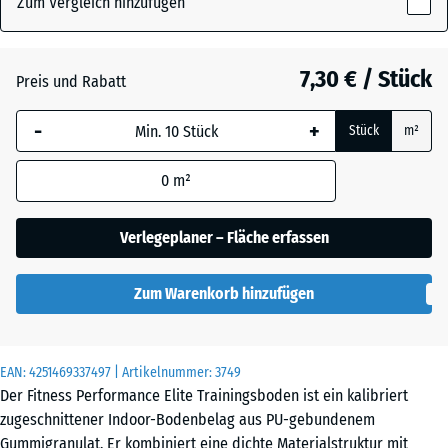
Zum Vergleich hinzufügen
x
10
Altsilber
+ 1,60 €
mm
7,30 € / Stück
Preis und Rabatt
Die gewählte, blau
Farngrün
+ 1,60 €
-
+
Stück
m²
umrandete
Abmessung wird
0
m²
(sofern in den
Leicht Blau
Produktdaten nicht
+ 1,20 €
Gesprenkelt
anders angegeben)
Verlegeplaner – Fläche erfassen
für die
Bedarfsberechnung
Zum Warenkorb hinzufügen
verwendet.
Leicht Gelb
+ 1,20 €
Gesprenkelt
50
x
EAN:
4251469337497
| Artikelnummer:
3749
50
Der Fitness Performance Elite Trainingsboden ist ein kalibriert
x 1
zugeschnittener Indoor-Bodenbelag aus PU-gebundenem
Leicht Grau
cm
+ 1,20 €
Gummigranulat. Er kombiniert eine dichte Materialstruktur mit