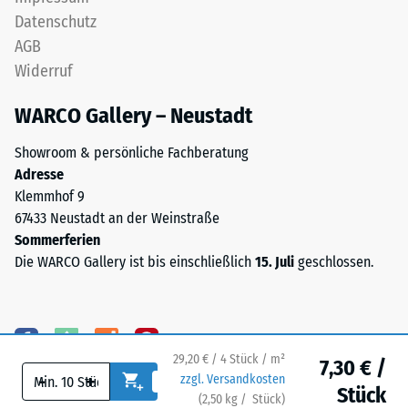
unter
Stunden
Datenschutz
der
gemessen,
AGB
Fläche
um
ist
Widerruf
die
bei
bleibende
WARCO Gallery – Neustadt
dieser
Verformung
Ausführung
zu
Showroom & persönliche Fachberatung
nicht
bestimmen.
Adresse
vorgesehen;
Zusätzlich
Klemmhof 9
ist
wird
67433 Neustadt an der Weinstraße
eine
überprüft,
Sommerferien
Entwässerung
ob
Die WARCO Gallery ist bis einschließlich
15. Juli
geschlossen.
erforderlich,
das
muss
Material
sie
um
durch
die
geeignete
29,20 € / 4 Stück / m²
7,30 € /
Belastungsstelle
bauliche
-
+
zzgl. Versandkosten
herum
Stück
Maßnahmen
(
2,50
kg
/ Stück)
Ihr sicherer Bodenbelag.