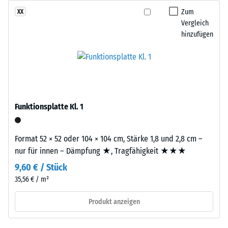
gelangen. Alle Lagen werden lose übereinander verlegt. Ein
Die
Zum
XX
Wärmedämmung -
Nachweis nach DIN 4109 gilt für den vollständigen
Abkürzung
Vergleich
Skalenwert 2 =
Bauteilaufbau samt Übertragungswegen, nicht für eine einzelne
ELT
hinzufügen
Wärmeleitfähigkeit
Platte.
steht
ca. 0,12 W/(m·K)
für
Druckfestigkeit
„End
-
of
Life
Skalenwert
Tyres“
Funktionsplatte Kl. 1
5
–
=
das
Format 52 × 52 oder 104 × 104 cm, Stärke 1,8 und 2,8 cm –
Granulat
ca.
nur für innen – Dämpfung ★, Tragfähigkeit ★★★
stammt
0
aus
9,60 € / Stück
mm
dem
35,56 € / m²
Recycling
verbleibende
Produkt anzeigen
von
Eindellung
Altreifen.
Daraus