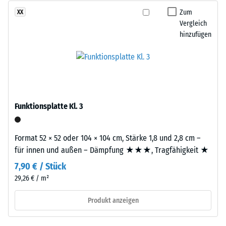
nach
ergibt
Zum
XX
24
sich
Vergleich
Stunden
hinzufügen
eine
Entlastung
gleichmäßige,
fein
(BS
strukturierte
7188)
und
verdichtete
Funktionsplatte Kl. 3
Oberfläche.
Für
schwarze
/ 5
Format 52 × 52 oder 104 × 104 cm, Stärke 1,8 und 2,8 cm –
bzw.
für innen und außen – Dämpfung ★★★, Tragfähigkeit ★
anthrazitfarbene
7,90 € / Stück
Produkte
29,26 € / m²
wird
Die
ein
Druckfestigkeit
Produkt anzeigen
farbloses,
eines
für
Werkstoffes