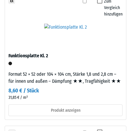
definierten
Zum
XX
Platten
Vergleich
Kraft
werden
hinzufügen
nachgibt.
präzise
Eine
aus
geringe
einem
Eindringtiefe
größeren
weist
Format
auf
geschnitten,
Funktionsplatte Kl. 2
eine
wobei
hohe
die
Druckfestigkeit
Puzzleverzahnung
Format 52 × 52 oder 104 × 104 cm, Stärke 1,8 und 2,8 cm –
hin,
an
für innen und außen – Dämpfung ★★, Tragfähigkeit ★★
während
den
8,60 € / Stück
eine
Rändern
31,85 € / m²
größere
entsteht.
Eindringtiefe
Jede
Produkt anzeigen
auf
Seite
eine
kann
geringere
an