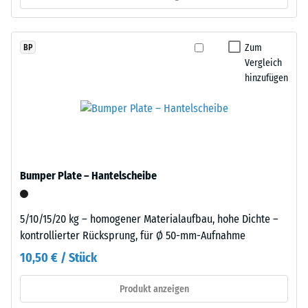
gelangen. Alle Lagen werden lose übereinander verlegt. Ein
feiner
Wärmedämmung -
Nachweis nach DIN 4109 gilt für den vollständigen
Körnung
Skalenwert 2 =
Bauteilaufbau samt Übertragungswegen, nicht für eine einzelne
mit
Zum
BP
Wärmeleitfähigkeit
Platte.
einem
Vergleich
ca. 0,12 W/(m·K)
Anteil
hinzufügen
Druckfestigkeit
von
-
rund
10
Skalenwert
%
5
farbigem
=
EPDM-
Bumper Plate – Hantelscheibe
Granulat.
ca.
Die
0
5/10/15/20 kg – homogener Materialaufbau, hohe Dichte –
Abkürzung
kontrollierter Rücksprung, für Ø 50-mm-Aufnahme
mm
ELT
10,50 € / Stück
steht
verbleibende
für
Eindellung
Produkt anzeigen
„End
of