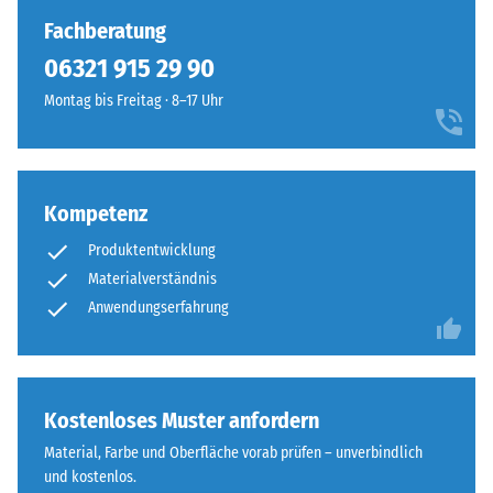
Die
sind
Fachberatung
resultierende
die
06321 915 29 90
Eindrucktiefe
Platten
wird
Montag bis Freitag · 8–17 Uhr
kaum
zunächst
zu
unmittelbar
erkennen,
nach
die
der
Oberfläche
Kompetenz
Belastung
wirkt
Produktentwicklung
und
durchgehend
dann
Materialverständnis
und
in
Anwendungserfahrung
einheitlich.
regelmäßigen
Abständen
Struktur
über
der
einen
Kostenloses Muster anfordern
Bodenseite
Zeitraum
Material, Farbe und Oberfläche vorab prüfen – unverbindlich
von
und kostenlos.
24