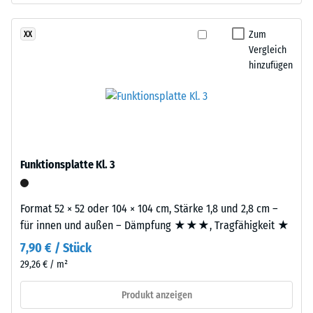
synthetischer,
beschreibt
durchgefärbter
seinen
Zum
XX
und
Widerstand
Vergleich
schadstofffreier
gegen
hinzufügen
Kautschuk.
punktuelle
Polyurethan
Belastungen.
dient
Sie
als
gibt
Bindemittel.
an,
Die
Funktionsplatte Kl. 3
in
farbigen
welchem
EPDM-
Maße
Partikel
Format 52 × 52 oder 104 × 104 cm, Stärke 1,8 und 2,8 cm –
der
sind
für innen und außen – Dämpfung ★★★, Tragfähigkeit ★
Werkstoff
als
7,90 € / Stück
unter
einzelne
29,26 € / m²
der
Farbeinschlüsse
Einwirkung
in
Produkt anzeigen
einer
der