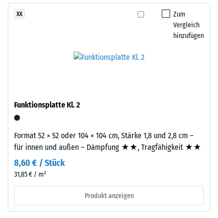
Widerstandsfähigkeit
Platten
Zum
XX
gegenüber
werden
Vergleich
Punktbelastungen
präzise
hinzufügen
hinweist.
aus
Punktbelastungen
einem
entstehen
größeren
z.
Format
B.
geschnitten,
durch
wobei
Funktionsplatte Kl. 2
Schuhe
die
mit
Puzzleverzahnung
hohen
Format 52 × 52 oder 104 × 104 cm, Stärke 1,8 und 2,8 cm –
an
Absätzen,
für innen und außen – Dämpfung ★★, Tragfähigkeit ★★
den
Möbelbeine,
Rändern
8,60 € / Stück
Pflanzkübel
entsteht.
31,85 € / m²
auf
Jede
Rollen
Produkt anzeigen
Seite
oder
kann
Gerätefüße.