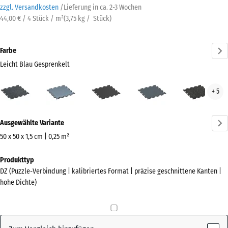
zzgl. Versandkosten
/
Lieferung in ca.
2-3 Wochen
44,00 € / 4 Stück / m²
(
3,75
kg
/ Stück)
Farbe
Leicht Blau Gesprenkelt
Leicht
Altsilber
Anthrazit
Farngrün
Leic
+ 5
Blau
Gelb
Gesprenkelt
Gesp
Mehr
(active)
Ausgewählte Variante
Informationen
zu
50 x 50 x 1,5 cm | 0,25 m²
den
Abmessungen
Produkttyp
Farben?
für
DZ (Puzzle-Verbindung | kalibriertes Format | präzise geschnittene Kanten |
den
Farbpalette
hohe Dichte)
Versand
anzeigen
530
Leicht Blau
x
(active)
Gesprenkelt
530