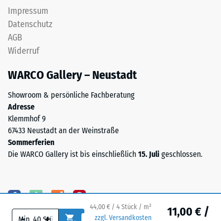
intakt
unter
Impressum
bleibt
der
Datenschutz
und
Fläche
AGB
keine
ist
Risse,
Widerruf
bei
Spalten
dieser
WARCO Gallery – Neustadt
oder
Ausführung
Löcher
nicht
Showroom & persönliche Fachberatung
aufweist.
vorgesehen;
Adresse
Diese
ist
Klemmhof 9
Anforderung
eine
67433 Neustadt an der Weinstraße
wird
Entwässerung
Sommerferien
für
erforderlich,
Die WARCO Gallery ist bis einschließlich
15. Juli
geschlossen.
jeden
muss
Skalenwert
sie
erfüllt.
durch
Die
geeignete
Einstufung
bauliche
44,00 € / 4 Stück / m²
11,00 € /
der
-
+
zzgl. Versandkosten
Maßnahmen