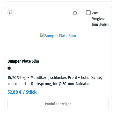
definierten
fein
Kraft
strukturierten,
Zum
BP
nachgibt.
überwiegend
Vergleich
Eine
schwarzen
hinzufügen
geringe
Oberfläche
Eindringtiefe
sichtbar.
weist
auf
Einbau
eine
–
hohe
Bumper Plate Slim
Verarbeitung
Druckfestigkeit
–
hin,
Montage
während
15/20/25 kg – Metallkern, schlankes Profil – hohe Dichte,
eine
kontrollierter Rücksprung, für Ø 50-mm-Aufnahme
größere
52,80 € / Stück
Eindringtiefe
auf
Produkt anzeigen
eine
geringere
Die