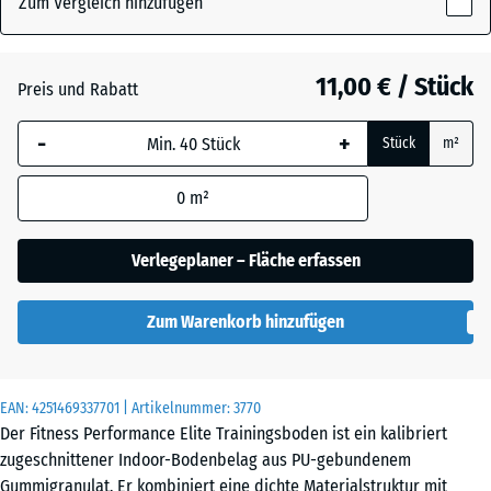
Zum Vergleich hinzufügen
x
15
mm
Altsilber
+ 0,50 €
11,00 € / Stück
Preis und Rabatt
Die gewählte, blau
-
+
Stück
m²
umrandete
Anthrazit
- 1,80 €
Abmessung wird
0
m²
(sofern in den
Produktdaten nicht
Farngrün
+ 0,50 €
anders angegeben)
Verlegeplaner – Fläche erfassen
für die
Bedarfsberechnung
Leicht Gelb
Zum Warenkorb hinzufügen
verwendet.
Gesprenkelt
50
x
EAN:
4251469337701
| Artikelnummer:
3770
50
Leicht Grau
Der Fitness Performance Elite Trainingsboden ist ein kalibriert
x
Gesprenkelt
zugeschnittener Indoor-Bodenbelag aus PU-gebundenem
1,5
Gummigranulat. Er kombiniert eine dichte Materialstruktur mit