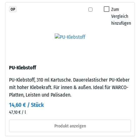
an
Zur
jede
Zum
OP
Bestimmung
Seite
Vergleich
der
hinzufügen
einer
Druckfestigkeit
anderen
wird
Platte
das
angelegt
Prüfverfahren
werden.
nach
Die
BS
PU-Klebstoff
Verzahnung
7188:1998
greift
PU-Klebstoff, 310 ml Kartusche. Dauerelastischer PU-Kleber
angewendet.
passgenau
mit hoher Klebekraft. Für innen & außen. Ideal für WARCO-
Dabei
ineinander
Platten, Leisten und Palisaden.
wird
und
ein
14,60 € / Stück
bildet
Prüfkörper
47,10 € / l
eine
mit
feste,
Produkt anzeigen
einer
lagestabile
Fläche
Verbindung.