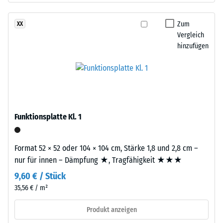
nach
Life
24
Tyres“
Zum
XX
Stunden
–
Vergleich
Entlastung
hinzufügen
das
Granulat
(BS
stammt
7188)
aus
dem
Recycling
Funktionsplatte Kl. 1
von
Altreifen.
/ 5
EPDM
Format 52 × 52 oder 104 × 104 cm, Stärke 1,8 und 2,8 cm –
(Ethylen-
nur für innen – Dämpfung ★, Tragfähigkeit ★★★
Propylen-
9,60 € / Stück
Dien-
Die
35,56 € / m²
Kautschuk)
Druckfestigkeit
ist
eines
Produkt anzeigen
ein
Werkstoffes