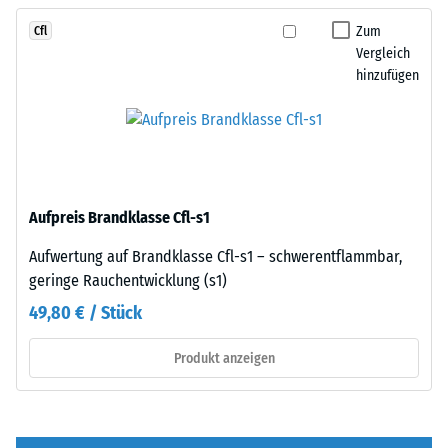
von
Da
100
Zum
Cfl
die
mm²
Vergleich
Kanten
hinzufügen
(entspricht
rechtwinklig
1
geschnitten
cm²)
sind
mit
–
einer
ohne
Kraft
Fase
Aufpreis Brandklasse Cfl-s1
von
–
1000
entsteht
Aufwertung auf Brandklasse Cfl-s1 – schwerentflammbar,
N
lediglich
geringe Rauchentwicklung (s1)
(ca.
eine
49,80 € / Stück
105
kaum
kg)
sichtbare
Produkt anzeigen
auf
Haarfuge.
eine
Bei
Materialprobe
gleichem
gedrückt.
Farbdesign