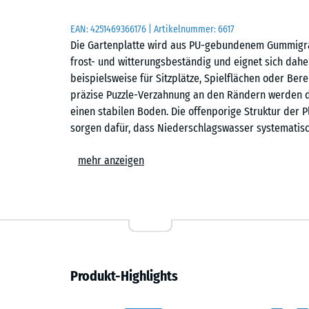
EAN:
4251469366176
| Artikelnummer:
6617
Die Gartenplatte wird aus PU-gebundenem Gummigranu
frost- und witterungsbeständig und eignet sich dah
beispielsweise für Sitzplätze, Spielflächen oder Be
präzise Puzzle-Verzahnung an den Rändern werden d
einen stabilen Boden. Die offenporige Struktur der P
sorgen dafür, dass Niederschlagswasser systematisc
Stabiler Plattenverbund
mehr anzeigen
Die stabile Puzzle-Verzahnung verbindet die Platten 
Verschrauben ist nicht erforderlich. Die Verlegung 
erfolgen. Genauso einfach, wie die Platten verlegt
werden. Bei Bedarf lassen sich einzelne Platten aus
werden muss.
Produkt-Highlights
Einfache Verlegung