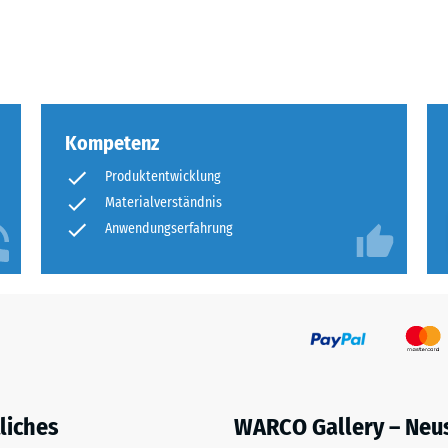
eibende
llung
Kompetenz
en
Produktentwicklung
stung
Materialverständnis
Anwendungserfahrung
liches
WARCO Gallery – Neu