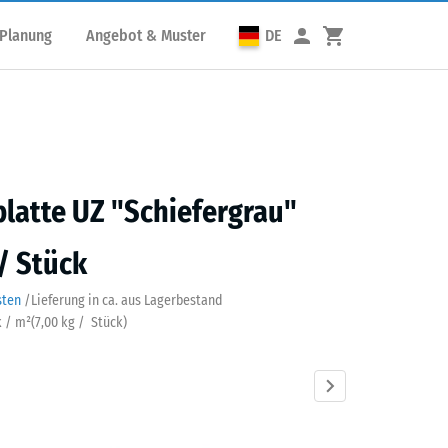
 Planung
Angebot & Muster
DE
latte UZ "Schiefergrau"
 / Stück
sten
/
Lieferung in ca.
aus Lagerbestand
k / m²
(
7,00
kg
/ Stück)
fergrau
Anthrazit
Grasgrün
Ziegelrot