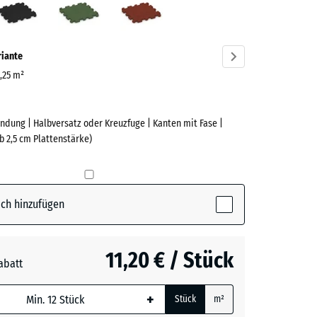
ve)
riante
0,25 m²
ndung | Halbversatz oder Kreuzfuge | Kanten mit Fase |
e
b 2,5 cm Plattenstärke)
(active)
rgrau
ch hinzufügen
t
- 0,50 €
11,20 € / Stück
abatt
e, blau
n
+ 0,50 €
+
Stück
m²
 wird