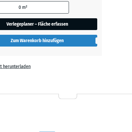
den
0
m²
t
en nicht
gegeben)
Verlegeplaner – Fläche erfassen
rechnung
Zum Warenkorb hinzufügen
t herunterladen