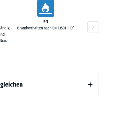
50 €
Efl
tändig –
Brandverhalten nach EN 13501-1: Efl
und
bar.
rgleichen
 Entlastung (BS 7188)