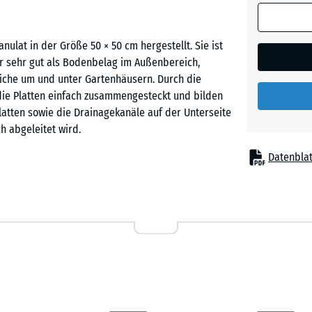
(sofern in 
Ziegelro
Produktdat
lat in der Größe 50 × 50 cm hergestellt. Sie ist
anders an
er sehr gut als Bodenbelag im Außenbereich,
für die
reiche um und unter Gartenhäusern. Durch die
Bedarfsbe
ie Platten einfach zusammengesteckt und bilden
verwendet.
latten sowie die Drainagekanäle auf der Unterseite
50
h abgeleitet wird.
x
Datenblat
50
x 3
sicher miteinander. Ein Verkleben oder
cm
kann im Schachbrettmuster oder im Halbversatz
|
 werden, können sie auch wieder aufgenommen
0,25
tauschen, ohne dass die gesamte Fläche gelöst
m²
50
x