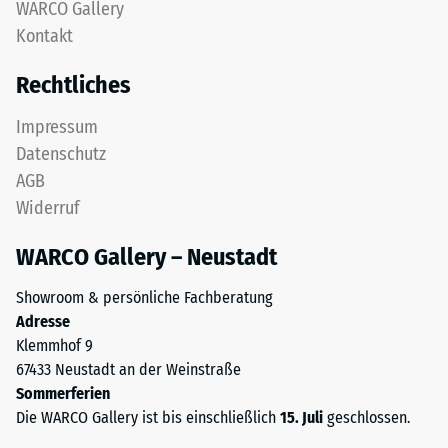
nach
WARCO Gallery
feinem
Kontakt
24
ELT-
Granulat
Stunden
Rechtliches
bildet
Entlastung
eine
Impressum
(BS
abriebfeste,
Datenschutz
rutschhemmende
7188)
AGB
Oberfläche.
Widerruf
Die
untere
WARCO Gallery – Neustadt
Schicht
/ 5
aus
Showroom & persönliche Fachberatung
gröberem
Adresse
ELT-
Klemmhof 9
Granulat
67433 Neustadt an der Weinstraße
unterstützt
Die
Sommerferien
Elastizität,
Druckfestigkeit
Die WARCO Gallery ist bis einschließlich
15. Juli
geschlossen.
Stoßdämpfung
eines