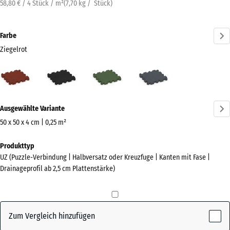
58,80 € / 4 Stück / m²
(
7,70
kg
/ Stück)
Farbe
Ziegelrot
Ziegelrot
Anthrazit
Grasgrün
Schiefergrau
(active)
Mehr
Ausgewählte Variante
Informationen
zu
50 x 50 x 4 cm | 0,25 m²
den
Abmessungen
Produkttyp
Farben?
für
UZ (Puzzle-Verbindung | Halbversatz oder Kreuzfuge | Kanten mit Fase |
den
Farbpalette
Drainageprofil ab 2,5 cm Plattenstärke)
Versand
anzeigen
540
(active)
Ziegelrot
x
540
Zum Vergleich hinzufügen
x