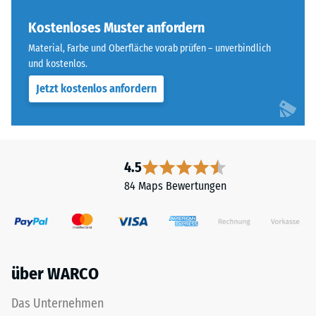
„End
Skalenwert 4 =
of
Kostenloses Muster anfordern
Wärmeleitfähigkeit
Life
ca. 0,09 W/(m·K)
Material, Farbe und Oberfläche vorab prüfen – unverbindlich
Tyres"
und kostenlos.
Frostbeständig
und
Jetzt kostenlos anfordern
bezeichnet
Druckfestigkeit
Gummigranulat,
-
das
Skalenwert
aus
dem
2
4.5
Recycling
=
84 Maps Bewertungen
von
ca.
Altreifen
gewonnen
0,75
wird.
mm
Die
über WARCO
verbleibende
obere
Nutzschicht
Eindellung
Das Unternehmen
aus