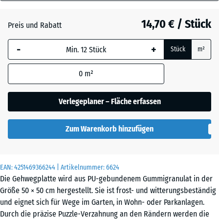
40
Anthrazit
- 0,60 €
mm
14,70 € / Stück
Preis und Rabatt
Die gewählte, blau
Grasgrün
+ 0,50 €
-
+
Stück
m²
umrandete
Abmessung wird
0
m²
(sofern in den
Schiefergrau
Produktdaten nicht
anders angegeben)
Verlegeplaner – Fläche erfassen
für die
Bedarfsberechnung
Zum Warenkorb hinzufügen
verwendet.
50
x
EAN:
4251469366244
| Artikelnummer:
6624
50
Die Gehwegplatte wird aus PU-gebundenem Gummigranulat in der
x 4
Größe 50 × 50 cm hergestellt. Sie ist frost- und witterungsbeständig
cm
und eignet sich für Wege im Garten, in Wohn- oder Parkanlagen.
|
Durch die präzise Puzzle-Verzahnung an den Rändern werden die