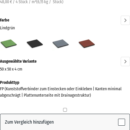
48,00 € / 4 Stück / m²
(
6,15
kg
/ Stück)
Farbe
Lindgrün
Lindgrün
Anthrazit
Graphitgrau
Tomatenrot
(active)
Mehr
Ausgewählte Variante
Informationen
zu
50 x 50 x 4 cm
den
Abmessungen
Produkttyp
Farben?
für
FP (Kunststoffverbinder zum Einstecken oder Einkleben | Kanten minimal
den
Farbpalette
abgeschrägt | Plattenunterseite mit Drainagestruktur)
Versand
anzeigen
500
(active)
Lindgrün
x
500
Zum Vergleich hinzufügen
x