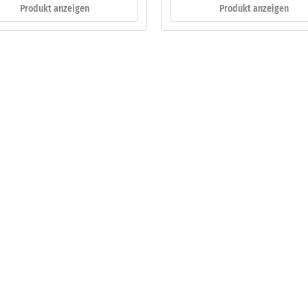
Produkt anzeigen
Produkt anzeigen
eibende
llung
en
stung