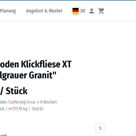
 Planung
Angebot & Muster
DE
den Klickfliese XT
grauer Granit"
 / Stück
sten
/
Lieferung in ca.
4-6 Wochen
ück / m²
(
17,19
kg
/ Stück)