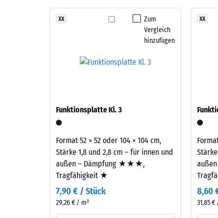
Stoß-, 
Der Belag ist zweilagig aufgebaut: Die Nutzschicht 
Zum
XX
XX
Rutschfe
EPDM-Gummigranulat sichert Farbbeständigkeit und O
Vergleich
Gummigranulat übernimmt Tragfähigkeit und Stoßd
Abriebfe
hinzufügen
Bei
Produkten
Wasserdu
in
Rutschh
der
Farbe
Wärmedä
Dunkelgrauer
Druckf
Funktionsplatte Kl. 3
Funkti
Granit
-
wird
Skale
EPDM-
Format 52 × 52 oder 104 × 104 cm,
Format
Granulat
4
Stärke 1,8 und 2,8 cm – für innen und
Stärke
in
außen – Dämpfung ★★★,
außen
=
verschiedenen
Tragfähigkeit ★
Tragf
ca.
Grautönen
7,90 € / Stück
8,60 
sowie
0,25
29,26 € / m²
31,85 €
in
mm