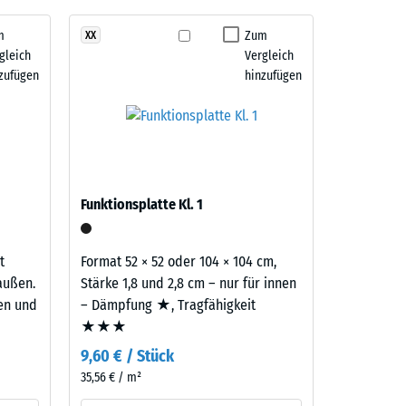
m
Zum
XX
gleich
Vergleich
" (BS 7188)
zufügen
hinzufügen
m²)
 R10
Funktionsplatte Kl. 1
t
Format 52 × 52 oder 104 × 104 cm,
außen.
Stärke 1,8 und 2,8 cm – nur für innen
ten und
– Dämpfung ★, Tragfähigkeit
★★★
9,60 € / Stück
35,56 € / m²