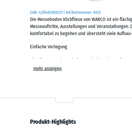
EAN:
4251469369221
| Artikelnummer:
6922
Die Messeboden Klickfliese von WARCO ist ein fläch
Messeauftritte, Ausstellungen und Veranstaltungen. 
komfortabel zu begehen und übersteht viele Aufbau-
Einfache Verlegung
Die Fliesen werden schwimmend, also ohne weitere 
Untergrund verlegt. Die kalibrierte Puzzleverzahnung 
mehr anzeigen
zusammen und ist dank der fehlenden Fase in der Fl
Stich- oder Kreissäge vorgenommen werden. Einzelne
ersetzen. Auf Wunsch liefert WARCO den Messeboden
zugeschnitten: Außenkanten der Standfläche sind d
Ergonomisch und stoßdämpfend
Produkt-Highlights
Druckfest und tragfähig, zugleich stoßdämpfend und
Standpersonal, das viele Stunden auf der Fläche ste