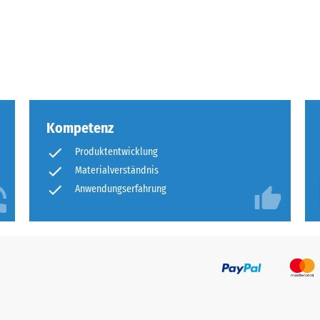
tigkeit
fes
bt
and
Kompetenz
le
Produktentwicklung
gen.
Materialverständnis
Anwendungserfahrung
f