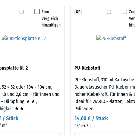
Schwingungs- und Trittschalldämmung – Skalenwert 1 = spürbare Dämpfung
kein
aus neu hergestelltem, UV-stabilem, durchgefärbtem
Zum
Zu
OP
stigkeit Klasse DS (EN 14041) - Skalenwert 2 = Gleitreibungskoeffizient ca. 0,38
Produkt
berflächenqualität; die Basisschicht aus ELT-
Vergleich
Ver
für
ämpfung.
stigkeit - Beständigkeit gegen abrasiven Verschleiß - Skalenwert 3 = "sehr gut
hinzufügen
hin
den
rchlässigkeit (EN 12616) - Skalenwert 2 = Infiltration bis zu 10 mm/h (10 l/h/
Produktvergleich
ausgewählt.
emmung (EN 16165) - Skalenwert 3 = mittlerer Akzeptanzwinkel ca. 15°, Gruppe
mmung - Skalenwert 2 = Wärmeleitfähigkeit ca. 0,12 W/(m·K)
estigkeit
onsplatte Kl. 2
PU-Klebstoff
PU-Klebstoff, 310 ml Kartusche.
nwert
 52 × 52 oder 104 × 104 cm,
Dauerelastischer PU-Kleber mi
 1,8 und 2,8 cm – für innen und
hoher Klebekraft. Für innen & 
 – Dämpfung ★★,
Ideal für WARCO-Platten, Leis
ähigkeit ★★
Palisaden.
€ / Stück
14,60 € / Stück
 / m²
47,10 € / l