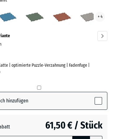
anit
elgrauer
Atlantik
Englischer
Feuersglut
Grauer
+ 4
t
Rasen
Granit
ve)
riante
cm
Platte | optimierte Puzzle-Verzahnung | Fadenfuge |
e
)
rauer
ctive)
ch hinzufügen
61,50 € / Stück
abatt
e, blau