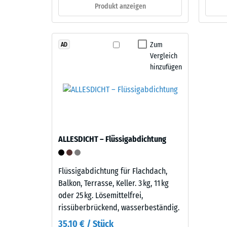
Schwarz
Produkt anzeigen
verbl
mit
farblosem,
Einde
UV-
nach
Zum
AD
beständigem
Vergleich
24
Bindemittel
hinzufügen
verarbeitet.
Stund
Die
Entla
Mischung
(BS
erzeugt
ein
7188)
changierendes,
ALLESDICHT – Flüssigabdichtung
natürlich
wirkendes
Farbbild,
Flüssigabdichtung für Flachdach,
4 / 5
das
Balkon, Terrasse, Keller. 3 kg, 11 kg
an
oder 25 kg. Lösemittelfrei,
dunklen
rissüberbrückend, wasserbeständig.
Naturstein
35,10 € / Stück