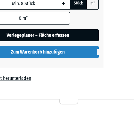
+
Stück
m²
her
 wird
den
0
m²
en nicht
gegeben)
lut
Verlegeplaner – Fläche erfassen
rechnung
Zum Warenkorb hinzufügen
t herunterladen
Lavendel