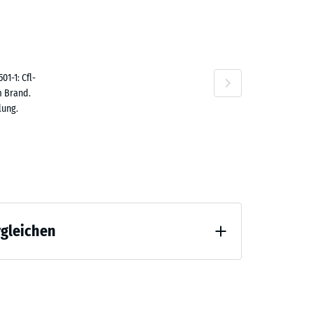
,10 €
rra
tta
1-1: Cfl-
m Brand.
Travertin
lung.
rgleichen
 Entlastung (BS 7188)