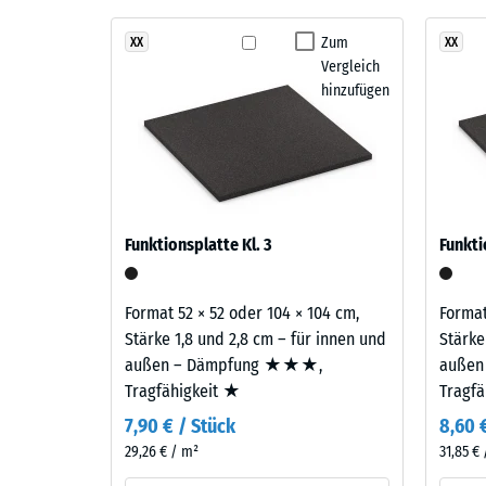
Stoß-, 
Feuersglut
Der Belag ist zweilagig aufgebaut: Die Nutzschicht 
vereint
Zum
XX
XX
Rutschfe
EPDM-Gummigranulat sichert Farbbeständigkeit und O
Vergleich
Rot-,
Gummigranulat übernimmt Tragfähigkeit und Stoßd
Abriebfe
hinzufügen
Orange-
und
Wasserdu
Brauntöne
Rutschh
zu
einem
Wärmedä
kontrastreichen,
Druckf
Funktionsplatte Kl. 3
Funkti
kraftvollen
-
Farbbild
Skale
mit
Format 52 × 52 oder 104 × 104 cm,
Format
ausdrucksstarker,
4
Stärke 1,8 und 2,8 cm – für innen und
Stärke
lebhafter
außen – Dämpfung ★★★,
außen
=
Wirkung.
Tragfähigkeit ★
Tragf
ca.
7,90 € / Stück
8,60 
0,25
Material
29,26 € / m²
31,85 €
–
mm