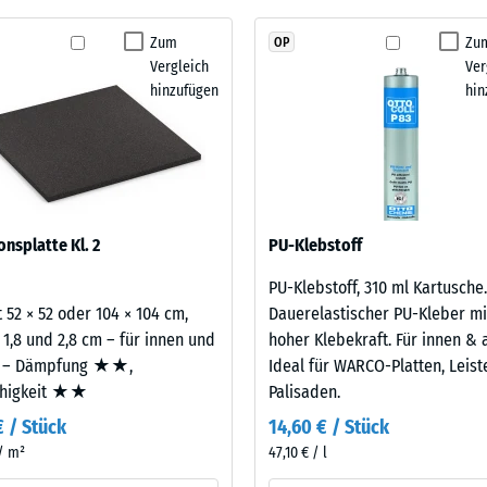
Schwingungs- und Trittschalldämmung – Skalenwert 1 = spürbare Dämpfung
kein
aus neu hergestelltem, UV-stabilem, durchgefärbtem
Zum
Zu
OP
stigkeit Klasse DS (EN 14041) - Skalenwert 2 = Gleitreibungskoeffizient ca. 0,38
Produkt
berflächenqualität; die Basisschicht aus ELT-
Vergleich
Ver
für
ämpfung.
stigkeit - Beständigkeit gegen abrasiven Verschleiß - Skalenwert 3 = "sehr gut
hinzufügen
hin
den
rchlässigkeit (EN 12616) - Skalenwert 2 = Infiltration bis zu 10 mm/h (10 l/h/
Produktvergleich
ausgewählt.
emmung (EN 16165) - Skalenwert 3 = mittlerer Akzeptanzwinkel ca. 15°, Gruppe
mmung - Skalenwert 2 = Wärmeleitfähigkeit ca. 0,12 W/(m·K)
estigkeit
onsplatte Kl. 2
PU-Klebstoff
PU-Klebstoff, 310 ml Kartusche.
nwert
 52 × 52 oder 104 × 104 cm,
Dauerelastischer PU-Kleber mi
 1,8 und 2,8 cm – für innen und
hoher Klebekraft. Für innen & 
 – Dämpfung ★★,
Ideal für WARCO-Platten, Leis
ähigkeit ★★
Palisaden.
€ / Stück
14,60 € / Stück
 / m²
47,10 € / l