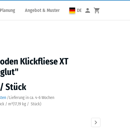
 Planung
Angebot & Muster
DE
den Klickfliese XT
glut"
 / Stück
sten
/
Lieferung in ca.
4-6 Wochen
ück / m²
(
17,19
kg
/ Stück)