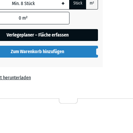
+
Stück
m²
 wird
den
0
m²
en nicht
her
gegeben)
Verlegeplaner – Fläche erfassen
rechnung
Zum Warenkorb hinzufügen
t herunterladen
l