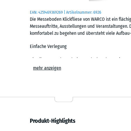
EAN:
4251469369269
| Artikelnummer:
6926
Die Messeboden Klickfliese von WARCO ist ein fläch
Messeauftritte, Ausstellungen und Veranstaltungen. 
komfortabel zu begehen und übersteht viele Aufbau-
Einfache Verlegung
Die Fliesen werden schwimmend, also ohne weitere 
Untergrund verlegt. Die kalibrierte Puzzleverzahnung 
mehr anzeigen
zusammen und ist dank der fehlenden Fase in der Fl
Stich- oder Kreissäge vorgenommen werden. Einzelne
ersetzen. Auf Wunsch liefert WARCO den Messeboden
zugeschnitten: Außenkanten der Standfläche sind d
Ergonomisch und stoßdämpfend
Produkt-Highlights
Druckfest und tragfähig, zugleich stoßdämpfend und
Standpersonal, das viele Stunden auf der Fläche ste