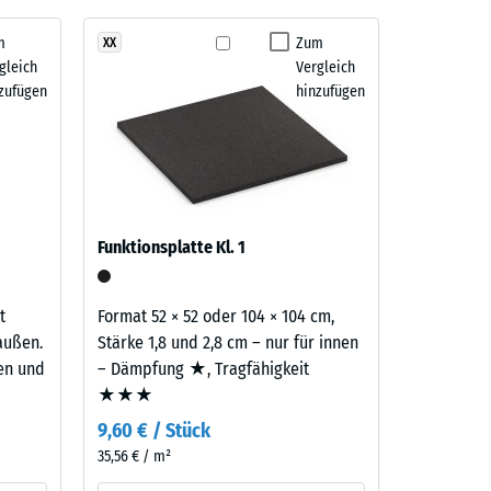
m
Zum
XX
gleich
Vergleich
" (BS 7188)
zufügen
hinzufügen
m²)
 R10
Funktionsplatte Kl. 1
t
Format 52 × 52 oder 104 × 104 cm,
außen.
Stärke 1,8 und 2,8 cm – nur für innen
ten und
– Dämpfung ★, Tragfähigkeit
★★★
9,60 € / Stück
35,56 € / m²