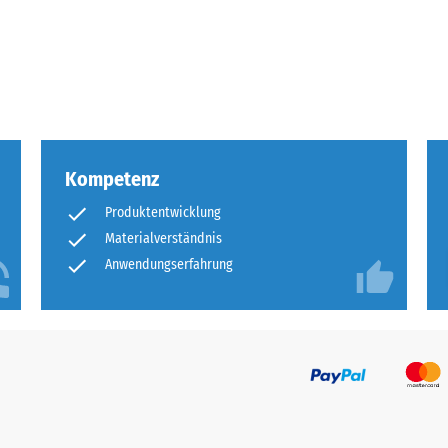
tigkeit
fes
bt
and
Kompetenz
le
Produktentwicklung
gen.
Materialverständnis
Anwendungserfahrung
f