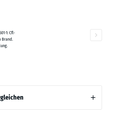
,10 €
n
1-1: Cfl-
m Brand.
lung.
rgleichen
 Entlastung (BS 7188)