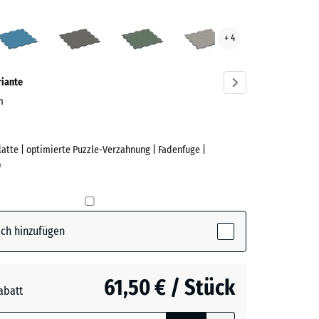
sglut
Atlantik
Dunkelgrauer
Englischer
Grauer
+ 4
ve)
Granit
Rasen
Granit
riante
cm
Platte | optimierte Puzzle-Verzahnung | Fadenfuge |
e
)
(active)
lut
ch hinzufügen
61,50 € / Stück
abatt
e, blau
rauer