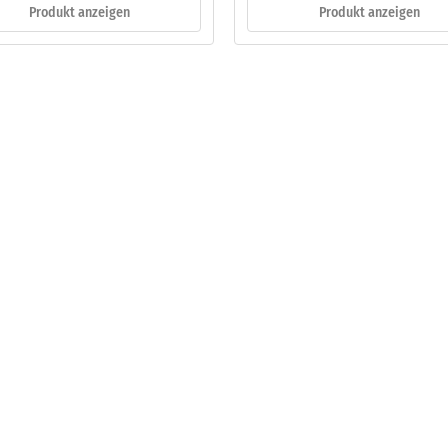
Produkt anzeigen
Produkt anzeigen
eibende
llung
en
stung