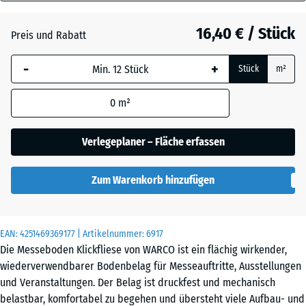
18
Atlantik
mm
16,40 € / Stück
Preis und Rabatt
Die gewählte, blau
Dunkelgrauer
-
+
Stück
m²
umrandete
Granit
Abmessung wird
0
m²
(sofern in den
Produktdaten nicht
Englischer
anders angegeben)
Verlegeplaner – Fläche erfassen
Rasen
für die
Bedarfsberechnung
Zum Warenkorb hinzufügen
verwendet.
Grauer
Granit
44,6
x
EAN:
4251469369177
| Artikelnummer:
6917
44,6
Die Messeboden Klickfliese von WARCO ist ein flächig wirkender,
x
Lavendel
wiederverwendbarer Bodenbelag für Messeauftritte, Ausstellungen
1,8
und Veranstaltungen. Der Belag ist druckfest und mechanisch
cm
belastbar, komfortabel zu begehen und übersteht viele Aufbau- und