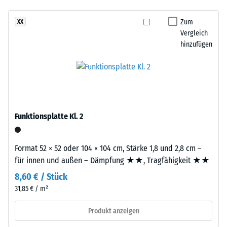
- Beständigkeit
aufgebaut.
gegen
Zum
XX
Die
abrasiven
Vergleich
ca.
Verschleiß -
hinzufügen
2
Skalenwert 3 =
mm
"sehr gut" (BS
7188)
starke
Nutzschicht
Wasserdurchlässigkeit
besteht
(EN 12616) -
aus
Skalenwert 2 =
Funktionsplatte Kl. 2
neu
Infiltration bis zu 10
hergestelltem,
mm/h (10 l/h/m²)
durchgefärbtem
Format 52 × 52 oder 104 × 104 cm, Stärke 1,8 und 2,8 cm –
Rutschhemmung
und
für innen und außen – Dämpfung ★★, Tragfähigkeit ★★
(EN 16165) -
schadstofffreiem
Skalenwert 3 =
8,60 € / Stück
EPDM-
mittlerer
31,85 € / m²
Granulat
Akzeptanzwinkel
(Ethylen-
ca. 15°, Gruppe
Produkt anzeigen
Propylen-
R10