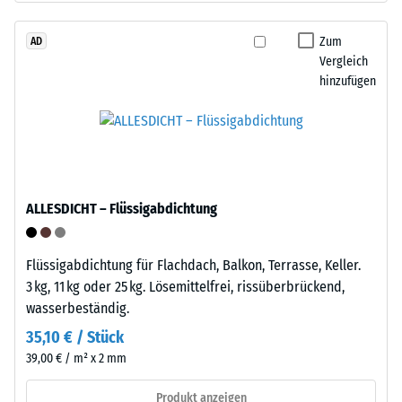
beschreibt
dem
seinen
Recycling
Zum
AD
Widerstand
Vergleich
von
gegen
hinzufügen
Altreifen.
punktuelle
Die
Belastungen.
Basisschicht
Sie
wird
gibt
mit
an,
hoher
in
ALLESDICHT – Flüssigabdichtung
Dichte
welchem
gepresst.
Maße
Flüssigabdichtung für Flachdach, Balkon, Terrasse, Keller.
der
3 kg, 11 kg oder 25 kg. Lösemittelfrei, rissüberbrückend,
Einbau
Werkstoff
wasserbeständig.
–
unter
Verarbeitung
der
35,10 € / Stück
–
Einwirkung
39,00 € / m² x 2 mm
Montage
einer
Produkt anzeigen
definierten