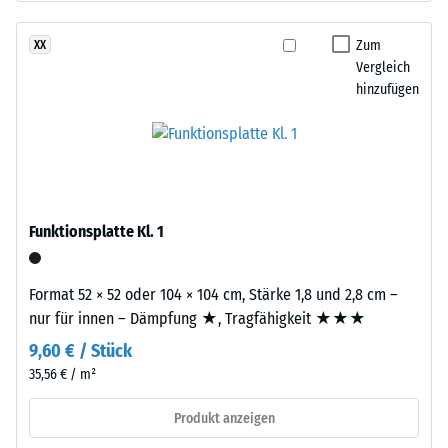
feiner
24
Körnung,
Zum
XX
Stunden
gebunden
Vergleich
Entlastung
mit
hinzufügen
Polyurethan.
(BS
Die
7188)
Abkürzung
ELT
steht
für
Funktionsplatte Kl. 1
„End
/ 5
of
Format 52 × 52 oder 104 × 104 cm, Stärke 1,8 und 2,8 cm –
Life
nur für innen – Dämpfung ★, Tragfähigkeit ★★★
Tyres"
9,60 € / Stück
–
Die
das
35,56 € / m²
Druckfestigkeit
Granulat
eines
Produkt anzeigen
stammt
Werkstoffes
aus