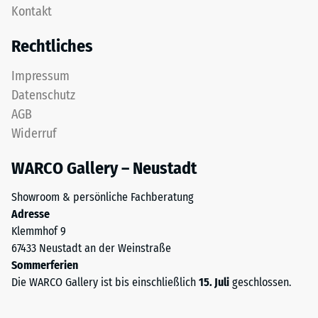
Zur
Kontakt
einem
Bestimmung
Schichtsystem
Rechtliches
der
konzipiert:
Druckfestigkeit
Eine
Impressum
wird
oder
Datenschutz
das
mehrere
Prüfverfahren
AGB
Lagen
nach
Widerruf
werden
BS
übereinander
7188:1998
WARCO Gallery – Neustadt
verlegt,
angewendet.
die
Dabei
Showroom & persönliche Fachberatung
Puzzleverzahnung
wird
Adresse
hält
ein
Klemmhof 9
die
Prüfkörper
67433 Neustadt an der Weinstraße
obere
mit
Sommerferien
Schicht
einer
Die WARCO Gallery ist bis einschließlich
15. Juli
geschlossen.
lagestabil.
Fläche
Da
von