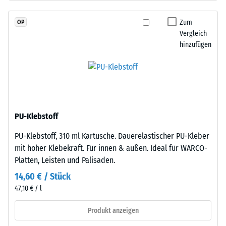
Dien-
Wärmedämmung -
Kautschuk),
Skalenwert 2 =
Zum
OP
gebunden
Wärmeleitfähigkeit
Vergleich
mit
ca. 0,12 W/(m·K)
hinzufügen
Polyurethan.
Druckfestigkeit
Die
-
Nutzschicht
hat
Skalenwert
eine
4
geschlossene
PU-Klebstoff
=
Oberfläche.
PU-Klebstoff, 310 ml Kartusche. Dauerelastischer PU-Kleber
Die
ca.
mit hoher Klebekraft. Für innen & außen. Ideal für WARCO-
Basisschicht
0,25
Platten, Leisten und Palisaden.
besteht
mm
aus
14,60 € / Stück
gereinigtem,
verbleibende
47,10 € / l
schwarzem
Eindellung
ELT-
Produkt anzeigen
nach
Gummigranulat