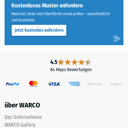
Widerstandsfähigkeit
Zahnform
Kostenloses Muster anfordern
gegenüber
sorgt
Material, Farbe und Oberfläche vorab prüfen – unverbindlich
Punktbelastungen
für
und kostenlos.
hinweist.
einen
Punktbelastungen
Jetzt kostenlos anfordern
besonders
entstehen
stabilen
z.
Plattenverbund
B.
und
durch
verhindert
4.5
Schuhe
ein
84 Maps Bewertungen
mit
Aufeinanderrutschen
hohen
der
Absätzen,
Zähne.
Möbelbeine,
Diese
Pflanzkübel
Platte
über WARCO
auf
ist
Rollen
als
Das Unternehmen
oder
Deckplatte
WARCO Gallery
Gerätefüße.
in