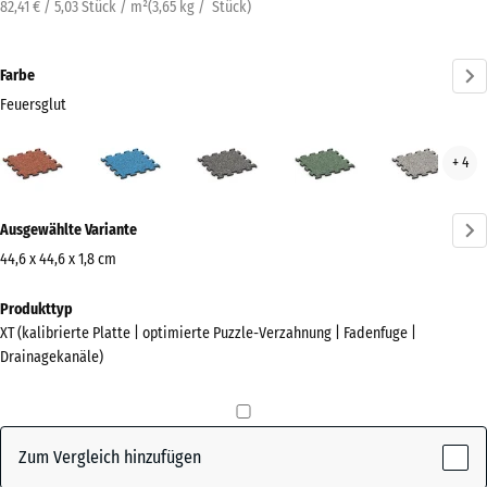
82,41 € / 5,03 Stück / m²
(
3,65
kg
/ Stück)
Farbe
Feuersglut
Feuersglut
Atlantik
Dunkelgrauer
Englischer
Grau
+ 4
(active)
Granit
Rasen
Gran
Mehr
Ausgewählte Variante
Informationen
zu
44,6 x 44,6 x 1,8 cm
den
Abmessungen
Produkttyp
Farben?
für
XT (kalibrierte Platte | optimierte Puzzle-Verzahnung | Fadenfuge |
den
Farbpalette
Drainagekanäle)
Versand
anzeigen
485
(active)
Feuersglut
x
485
Zum Vergleich hinzufügen
x