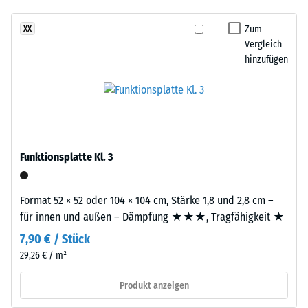
hergestelltem, UV-stabilem, durchgefärbtem EPDM-Gummigranulat
7188)
kein
kontrastreichen,
sichert Farbbeständigkeit und Oberflächenqualität; die Basisschicht
Produkt
Scheinbare
kraftvollen
Zum
XX
aus ELT-Gummigranulat übernimmt Tragfähigkeit und
für
Dichte -
Vergleich
Farbbild
Stoßdämpfung.
den
Skalenwert
hinzufügen
mit
4 = 900 bis
Produktvergleich
ausdrucksstarker,
1000
ausgewählt.
lebhafter
kg/m³
Wirkung.
Stoß-, Schwingungs-
und
Material
Funktionsplatte Kl. 3
Trittschalldämmung
–
– Skalenwert 1 =
Bestandteile
spürbare Dämpfung
Format 52 × 52 oder 104 × 104 cm, Stärke 1,8 und 2,8 cm –
und
Rutschfestigkeit Klasse
für innen und außen – Dämpfung ★★★, Tragfähigkeit ★
Aufbau
DS (EN 14041) -
7,90 € / Stück
Skalenwert 2 =
29,26 € / m²
Dieses
Gleitreibungskoeffizient
Produkt
ca. 0,38
Produkt anzeigen
ist
Abriebfestigkeit
zweilagig