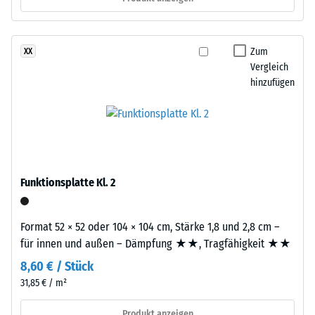
Abriebfestigkeit
- Beständigkeit
Dieses
gegen
Zum
XX
Produkt
abrasiven
Vergleich
ist
Verschleiß -
hinzufügen
zweilagig
Skalenwert 3 =
aufgebaut.
"sehr gut" (BS
7188)
Die
ca.
Wasserdurchlässigkeit
2
(EN 12616) -
mm
Skalenwert 2 =
Funktionsplatte Kl. 2
starke
Infiltration bis zu 10
Nutzschicht
mm/h (10 l/h/m²)
besteht
Format 52 × 52 oder 104 × 104 cm, Stärke 1,8 und 2,8 cm –
Rutschhemmung
aus
für innen und außen – Dämpfung ★★, Tragfähigkeit ★★
(EN 16165) -
neu
Skalenwert 3 =
8,60 € / Stück
hergestelltem,
mittlerer
31,85 € / m²
durchgefärbtem
Akzeptanzwinkel
und
ca. 15°, Gruppe
Produkt anzeigen