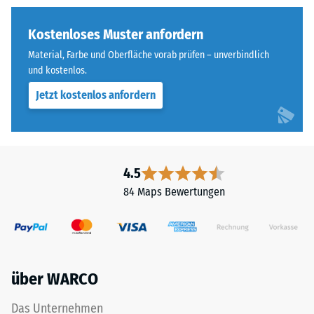
geringere
vier
Widerstandsfähigkeit
Seiten
Kostenloses Muster anfordern
gegenüber
ausgebildet.
Material, Farbe und Oberfläche vorab prüfen – unverbindlich
Punktbelastungen
Die
und kostenlos.
hinweist.
runde
Punktbelastungen
Jetzt kostenlos anfordern
Zahnform
entstehen
sorgt
z.
für
B.
einen
durch
besonders
4.5
Schuhe
stabilen
84 Maps Bewertungen
mit
Plattenverbund
hohen
und
Absätzen,
verhindert
Möbelbeine,
ein
Pflanzkübel
Aufeinanderrutschen
über WARCO
auf
der
Rollen
Zähne.
Das Unternehmen
oder