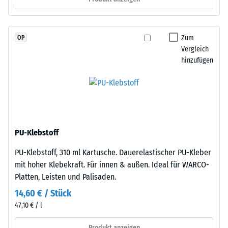
schadstofffreiem
R10
EPDM-
Wärmedämmung -
Granulat
Skalenwert 2 =
Zum
OP
(Ethylen-
Wärmeleitfähigkeit
Vergleich
Propylen-
ca. 0,12 W/(m·K)
hinzufügen
Dien-
Druckfestigkeit
Kautschuk),
-
gebunden
mit
Skalenwert
Polyurethan.
4
Die
PU-Klebstoff
=
Nutzschicht
PU-Klebstoff, 310 ml Kartusche. Dauerelastischer PU-Kleber
hat
ca.
mit hoher Klebekraft. Für innen & außen. Ideal für WARCO-
eine
0,25
Platten, Leisten und Palisaden.
geschlossene
mm
Oberfläche.
14,60 € / Stück
Die
verbleibende
47,10 € / l
Basisschicht
Eindellung
besteht
Produkt anzeigen