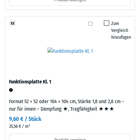
nach
aus
gereinigtem,
24
schwarzem
Zum
XX
Stunden
ELT-
Vergleich
Entlastung
Gummigranulat
hinzufügen
feiner
(BS
Körnung,
7188)
gebunden
mit
Polyurethan.
Die
Funktionsplatte Kl. 1
Abkürzung
/ 5
ELT
Format 52 × 52 oder 104 × 104 cm, Stärke 1,8 und 2,8 cm –
steht
nur für innen – Dämpfung ★, Tragfähigkeit ★★★
für
9,60 € / Stück
„End
Die
of
35,56 € / m²
Druckfestigkeit
Life
eines