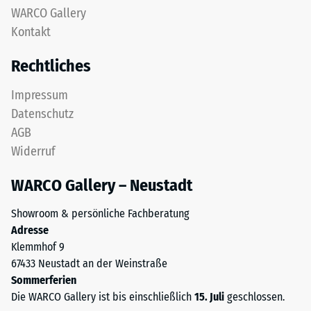
Diese
WARCO Gallery
Gerätefüße.
Platte
Zur
Kontakt
ist
Bestimmung
als
Rechtliches
der
Deckplatte
Druckfestigkeit
in
Impressum
wird
einem
Datenschutz
das
Schichtsystem
Prüfverfahren
AGB
konzipiert:
nach
Widerruf
Eine
BS
oder
7188:1998
WARCO Gallery – Neustadt
mehrere
angewendet.
Lagen
Dabei
Showroom & persönliche Fachberatung
werden
wird
Adresse
übereinander
ein
Klemmhof 9
verlegt,
Prüfkörper
67433 Neustadt an der Weinstraße
die
mit
Sommerferien
Puzzleverzahnung
einer
Die WARCO Gallery ist bis einschließlich
15. Juli
geschlossen.
hält