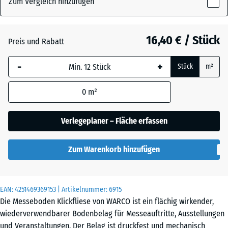
Zum Vergleich hinzufügen
x
18
mm
Atlantik
16,40 € / Stück
Preis und Rabatt
Die gewählte, blau
-
+
Stück
m²
umrandete
Dunkelgrauer
Abmessung wird
Granit
0
m²
(sofern in den
Produktdaten nicht
anders angegeben)
Verlegeplaner – Fläche erfassen
Feuersglut
für die
Bedarfsberechnung
Zum Warenkorb hinzufügen
verwendet.
Grauer
Granit
44,6
x
EAN:
4251469369153
| Artikelnummer:
6915
44,6
Die Messeboden Klickfliese von WARCO ist ein flächig wirkender,
x
wiederverwendbarer Bodenbelag für Messeauftritte, Ausstellungen
Lavendel
1,8
und Veranstaltungen. Der Belag ist druckfest und mechanisch