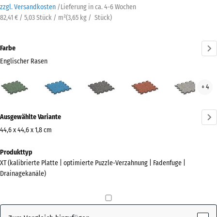
zzgl. Versandkosten
/
Lieferung in ca.
4-6 Wochen
82,41 € / 5,03 Stück / m²
(
3,65
kg
/ Stück)
Farbe
Englischer Rasen
Englischer
Atlantik
Dunkelgrauer
Feuersglut
Grau
+ 4
Rasen
Granit
Gran
(active)
Mehr
Ausgewählte Variante
Informationen
zu
44,6 x 44,6 x 1,8 cm
den
Abmessungen
Produkttyp
Farben?
für
XT (kalibrierte Platte | optimierte Puzzle-Verzahnung | Fadenfuge |
den
Farbpalette
Drainagekanäle)
Versand
anzeigen
485
Englischer
x
(active)
Rasen
485