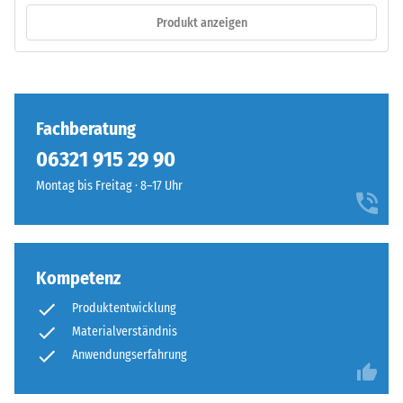
Einbau
einer
–
Produkt anzeigen
definierten
Verarbeitung
Kraft
–
nachgibt.
Montage
Eine
geringe
Fachberatung
Eindringtiefe
weist
06321 915 29 90
auf
Montag bis Freitag · 8–17 Uhr
eine
hohe
Die
Druckfestigkeit
Puzzleverzahnung
hin,
ist
Kompetenz
während
mit
eine
Produktentwicklung
gerundeten,
größere
Materialverständnis
wellenförmigen
Eindringtiefe
Zähnen
Anwendungserfahrung
auf
an
eine
allen