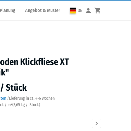
 Planung
Angebot & Muster
DE
den Klickfliese XT
ik"
 / Stück
sten
/
Lieferung in ca.
4-6 Wochen
ück / m²
(
3,65
kg
/ Stück)