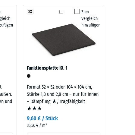
m
Zum
XX
gleich
Vergleich
" (BS 7188)
zufügen
hinzufügen
m²)
 R10
Funktionsplatte Kl. 1
t
Format 52 × 52 oder 104 × 104 cm,
außen.
Stärke 1,8 und 2,8 cm – nur für innen
ten und
– Dämpfung ★, Tragfähigkeit
★★★
9,60 € / Stück
35,56 € / m²