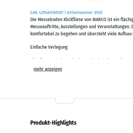
EAN:
4251469369207
| Artikelnummer:
6920
Die Messeboden Klickfliese von WARCO ist ein fläch
Messeauftritte, Ausstellungen und Veranstaltungen. 
komfortabel zu begehen und übersteht viele Aufbau-
Einfache Verlegung
Die Fliesen werden schwimmend, also ohne weitere 
Untergrund verlegt. Die kalibrierte Puzzleverzahnung 
mehr anzeigen
zusammen und ist dank der fehlenden Fase in der Fl
Stich- oder Kreissäge vorgenommen werden. Einzelne
ersetzen. Auf Wunsch liefert WARCO den Messeboden
zugeschnitten: Außenkanten der Standfläche sind d
Ergonomisch und stoßdämpfend
Produkt-Highlights
Druckfest und tragfähig, zugleich stoßdämpfend und
Standpersonal, das viele Stunden auf der Fläche ste