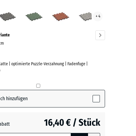
tik
Dunkelgrauer
Englischer
Feuersglut
Grauer
+ 4
ve)
Granit
Rasen
Granit
riante
 cm
Platte | optimierte Puzzle-Verzahnung | Fadenfuge |
e
)
(active)
ch hinzufügen
rauer
16,40 € / Stück
abatt
e, blau