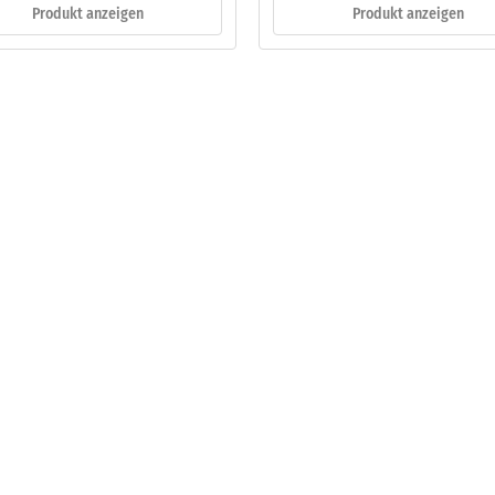
Produkt anzeigen
Produkt anzeigen
eibende
llung
en
stung