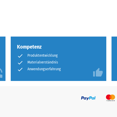
tigkeit
fes
bt
and
Kompetenz
le
Produktentwicklung
gen.
Materialverständnis
Anwendungserfahrung
f