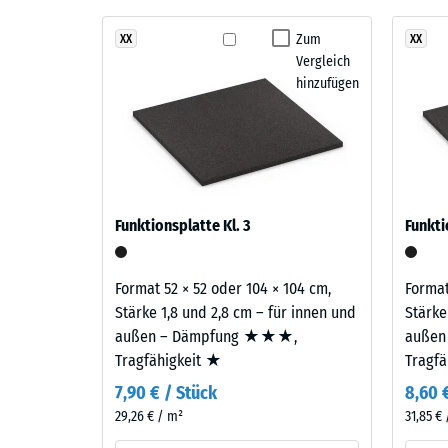
Stoß-, 
Atlantik
Der Belag ist zweilagig aufgebaut: Die Nutzschicht 
entsteht
Zum
XX
XX
Rutschfe
EPDM-Gummigranulat sichert Farbbeständigkeit und O
Vergleich
aus
Gummigranulat übernimmt Tragfähigkeit und Stoßd
Abriebfe
hinzufügen
verschiedenen
Blau-
Wasserdu
und
Rutschh
Türkistönen,
die
Wärmedä
ein
Druckf
Funktionsplatte Kl. 3
Funkti
kräftiges,
-
frisches
Skale
Farbbild
Format 52 × 52 oder 104 × 104 cm,
Format
ergeben,
4
Stärke 1,8 und 2,8 cm – für innen und
Stärke
das
außen – Dämpfung ★★★,
außen
=
an
Tragfähigkeit ★
Tragf
ca.
offenes
7,90 € / Stück
8,60 
Wasser
0,25
29,26 € / m²
31,85 €
erinnert.
mm