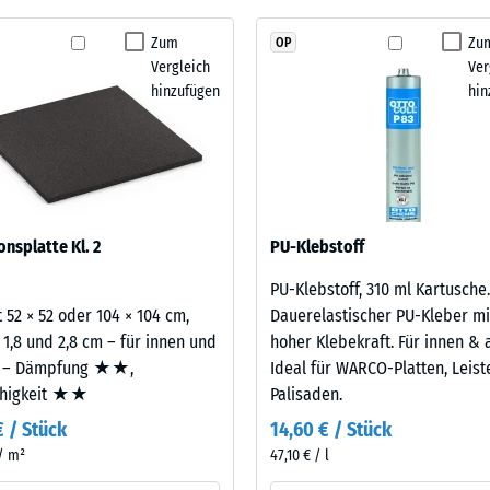
Schwingungs- und Trittschalldämmung – Skalenwert 1 = spürbare Dämpfung
kein
aus neu hergestelltem, UV-stabilem, durchgefärbtem
Zum
Zu
OP
stigkeit Klasse DS (EN 14041) - Skalenwert 2 = Gleitreibungskoeffizient ca. 0,38
Produkt
berflächenqualität; die Basisschicht aus ELT-
Vergleich
Ver
für
ämpfung.
stigkeit - Beständigkeit gegen abrasiven Verschleiß - Skalenwert 3 = "sehr gut
hinzufügen
hin
den
rchlässigkeit (EN 12616) - Skalenwert 2 = Infiltration bis zu 10 mm/h (10 l/h/
Produktvergleich
ausgewählt.
emmung (EN 16165) - Skalenwert 3 = mittlerer Akzeptanzwinkel ca. 15°, Gruppe
mmung - Skalenwert 2 = Wärmeleitfähigkeit ca. 0,12 W/(m·K)
estigkeit
onsplatte Kl. 2
PU-Klebstoff
PU-Klebstoff, 310 ml Kartusche.
nwert
 52 × 52 oder 104 × 104 cm,
Dauerelastischer PU-Kleber mi
 1,8 und 2,8 cm – für innen und
hoher Klebekraft. Für innen & 
 – Dämpfung ★★,
Ideal für WARCO-Platten, Leis
ähigkeit ★★
Palisaden.
€ / Stück
14,60 € / Stück
 / m²
47,10 € / l