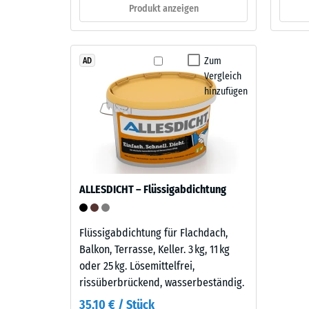
Produkt anzeigen
verbl
Material
Einde
–
Bestandteile
nach
Zum
AD
und
Vergleich
24
Aufbau
hinzufügen
Stund
Entla
Dieses
Produkt
(BS
ist
7188)
zweilagig
ALLESDICHT – Flüssigabdichtung
aufgebaut.
Die
ca.
Flüssigabdichtung für Flachdach,
4 / 5
2
Balkon, Terrasse, Keller. 3 kg, 11 kg
mm
oder 25 kg. Lösemittelfrei,
starke
rissüberbrückend, wasserbeständig.
Nutzschicht
35,10 € / Stück