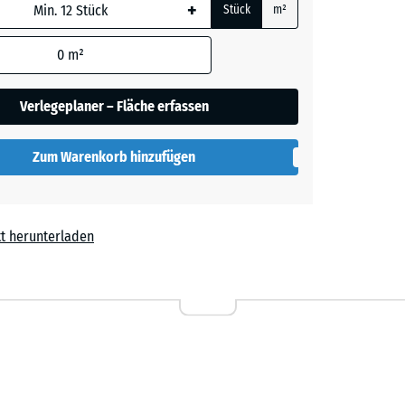
+
Stück
m²
her
 wird
den
0
m²
en nicht
gegeben)
lut
Verlegeplaner – Fläche erfassen
rechnung
Zum Warenkorb hinzufügen
t herunterladen
l