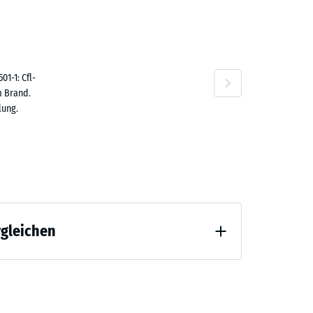
10 €
n
1-1: Cfl-
m Brand.
lung.
rgleichen
 Entlastung (BS 7188)