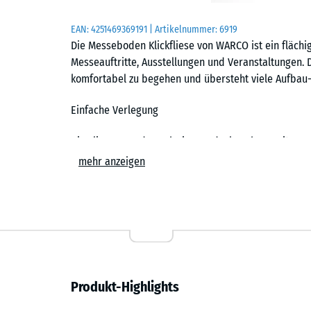
EAN:
4251469369191
| Artikelnummer:
6919
Die Messeboden Klickfliese von WARCO ist ein fläch
Messeauftritte, Ausstellungen und Veranstaltungen. 
komfortabel zu begehen und übersteht viele Aufbau-
Einfache Verlegung
Die Fliesen werden schwimmend, also ohne weitere 
Untergrund verlegt. Die kalibrierte Puzzleverzahnung 
mehr anzeigen
zusammen und ist dank der fehlenden Fase in der Fl
Stich- oder Kreissäge vorgenommen werden. Einzelne
ersetzen. Auf Wunsch liefert WARCO den Messeboden
zugeschnitten: Außenkanten der Standfläche sind d
Ergonomisch und stoßdämpfend
Produkt-Highlights
Druckfest und tragfähig, zugleich stoßdämpfend und
Standpersonal, das viele Stunden auf der Fläche ste