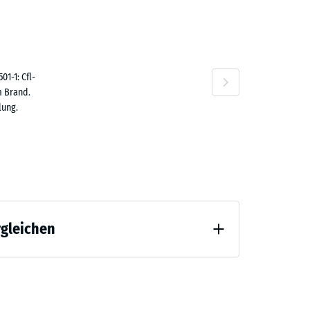
10 €
1-1: Cfl-
m Brand.
lung.
rgleichen
 Entlastung (BS 7188)