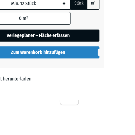
+
Stück
m²
 wird
den
0
m²
en nicht
her
gegeben)
Verlegeplaner – Fläche erfassen
rechnung
Zum Warenkorb hinzufügen
lut
t herunterladen
l