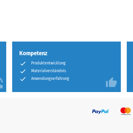
tigkeit
fes
bt
and
Kompetenz
le
Produktentwicklung
gen.
Materialverständnis
Anwendungserfahrung
f