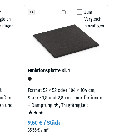
m
Zum
XX
gleich
Vergleich
" (BS 7188)
zufügen
hinzufügen
m²)
 R10
Funktionsplatte Kl. 1
t
Format 52 × 52 oder 104 × 104 cm,
außen.
Stärke 1,8 und 2,8 cm – nur für innen
ten und
– Dämpfung ★, Tragfähigkeit
★★★
9,60 € / Stück
35,56 € / m²