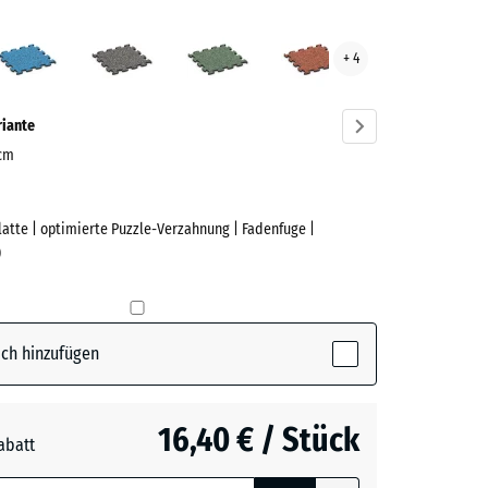
rtin
Atlantik
Dunkelgrauer
Englischer
Feuersglut
+ 4
ve)
Granit
Rasen
riante
 cm
Platte | optimierte Puzzle-Verzahnung | Fadenfuge |
e
)
(active)
n
ch hinzufügen
16,40 € / Stück
abatt
e, blau
rauer