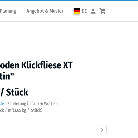
 Planung
Angebot & Muster
DE
den Klickfliese XT
tin"
 / Stück
sten
/
Lieferung in ca.
4-6 Wochen
ück / m²
(
3,65
kg
/ Stück)