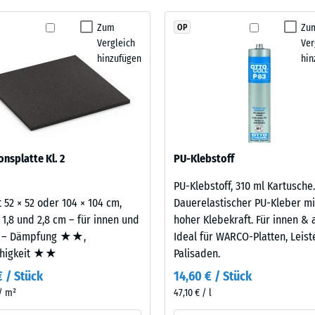
Schwingungs- und Trittschalldämmung – Skalenwert 1 = spürbare Dämpfung
kein
aus neu hergestelltem, UV-stabilem, durchgefärbtem
Zum
Zu
OP
stigkeit Klasse DS (EN 14041) - Skalenwert 2 = Gleitreibungskoeffizient ca. 0,38
Produkt
berflächenqualität; die Basisschicht aus ELT-
Vergleich
Ver
für
ämpfung.
stigkeit - Beständigkeit gegen abrasiven Verschleiß - Skalenwert 3 = "sehr gut
hinzufügen
hin
den
rchlässigkeit (EN 12616) - Skalenwert 2 = Infiltration bis zu 10 mm/h (10 l/h/
Produktvergleich
ausgewählt.
emmung (EN 16165) - Skalenwert 3 = mittlerer Akzeptanzwinkel ca. 15°, Gruppe
mmung - Skalenwert 2 = Wärmeleitfähigkeit ca. 0,12 W/(m·K)
estigkeit
onsplatte Kl. 2
PU-Klebstoff
PU-Klebstoff, 310 ml Kartusche.
nwert
 52 × 52 oder 104 × 104 cm,
Dauerelastischer PU-Kleber mi
 1,8 und 2,8 cm – für innen und
hoher Klebekraft. Für innen & 
 – Dämpfung ★★,
Ideal für WARCO-Platten, Leis
ähigkeit ★★
Palisaden.
€ / Stück
14,60 € / Stück
 / m²
47,10 € / l