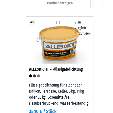
eine
Produkt anzeigen
verbl
natürlich-
mineralische
Einde
Note
nach
Zum
AD
gibt.
Vergleich
24
hinzufügen
Stund
Material
–
Entla
Bestandteile
(BS
und
7188)
Aufbau
ALLESDICHT – Flüssigabdichtung
Dieses
Produkt
Flüssigabdichtung für Flachdach,
4 / 5
ist
Balkon, Terrasse, Keller. 3 kg, 11 kg
zweilagig
oder 25 kg. Lösemittelfrei,
aufgebaut.
rissüberbrückend, wasserbeständig.
Die
35,10 € / Stück