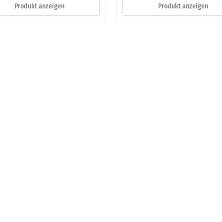
Produkt anzeigen
Produkt anzeigen
eibende
llung
en
stung