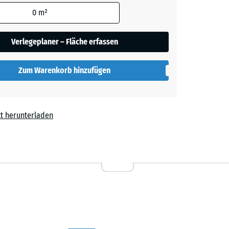
den
0
m²
t
+ 0,50 €
en nicht
gegeben)
Verlegeplaner – Fläche erfassen
rechnung
Zum Warenkorb hinzufügen
t herunterladen