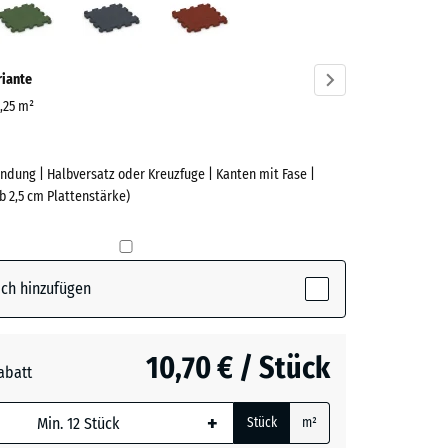
ve)
riante
0,25 m²
ndung | Halbversatz oder Kreuzfuge | Kanten mit Fase |
e
b 2,5 cm Plattenstärke)
(active)
t
ch hinzufügen
n
+ 1,00 €
10,70 € / Stück
abatt
e, blau
rgrau
+ 0,50 €
+
Stück
m²
 wird