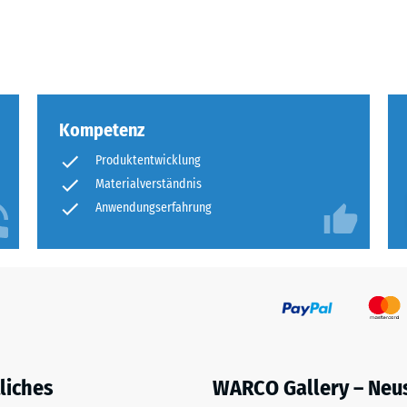
eibende
llung
Kompetenz
en
Produktentwicklung
stung
Materialverständnis
Anwendungserfahrung
liches
WARCO Gallery – Neu