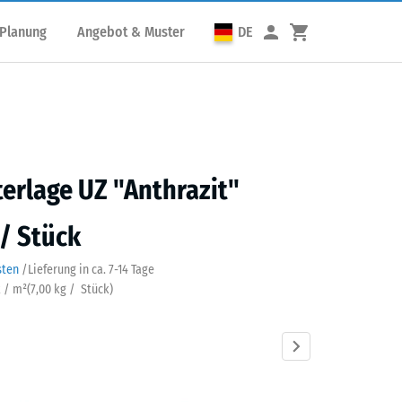
 Planung
Angebot & Muster
DE
erlage UZ "Anthrazit"
 / Stück
sten
/
Lieferung in ca.
7-14 Tage
k / m²
(
7,00
kg
/ Stück)
azit
Grasgrün
Schiefergrau
Ziegelrot