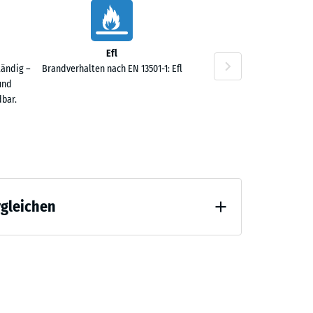
40 €
Efl
tändig –
Brandverhalten nach EN 13501-1: Efl
und
bar.
rgleichen
 Entlastung (BS 7188)