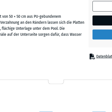
(sofern in 
Ziegelro
Produktdat
mat von 50 × 50 cm aus PU-gebundenem
anders an
-Verzahnung an den Rändern lassen sich die Platten
für die
 flächige Unterlage unter dem Pool. Die
Bedarfsbe
näle auf der Unterseite sorgen dafür, dass Wasser
verwendet.
50
x
Datenblat
50
n Platten sicher miteinander. Ein Verkleben oder
x 3
einfassung muss nicht angelegt werden. Die Platten
cm
Unterlage unter einem Aufstellpool zusammenfügen.
|
önnen sie auch wieder aufgenommen werden.
0,25
m²
igen Untergrund verlegt werden. Eine Wiese, eine
50
e geeigneten Tragflächen. Geeignet sind
x