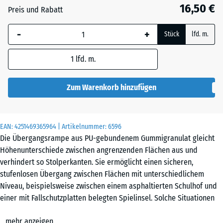
22
16,50 €
Preis und Rabatt
mm
-
+
Die gewählte, blau
Stück
lfd. m.
umrandete
Abmessung wird
1
lfd. m.
(sofern in den
Produktdaten nicht
Zum Warenkorb hinzufügen
anders angegeben)
für die
Bedarfsberechnung
EAN:
4251469365964
| Artikelnummer:
6596
verwendet.
Die Übergangsrampe aus PU-gebundenem Gummigranulat gleicht
Höhenunterschiede zwischen angrenzenden Flächen aus und
100
verhindert so Stolperkanten. Sie ermöglicht einen sicheren,
×
stufenlosen Übergang zwischen Flächen mit unterschiedlichem
25
Niveau, beispielsweise zwischen einem asphaltierten Schulhof und
cm
einer mit Fallschutzplatten belegten Spielinsel. Solche Situationen
| 1
entstehen, wenn auf einem Teilbereich einer befestigten Fläche ein
< 4
mehr anzeigen
zusätzlicher Bodenbelag verlegt wird.
cm