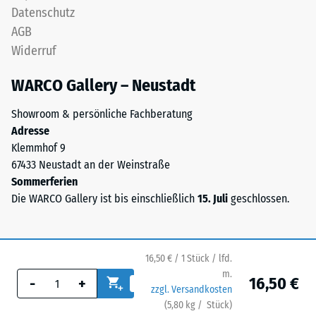
Datenschutz
seinen
um
Widerstand
AGB
eine
gegen
Widerruf
Mischung
punktuelle
aus
Belastungen.
WARCO Gallery – Neustadt
Naturkautschuk
Sie
(NR)
gibt
Showroom & persönliche Fachberatung
und
an,
Adresse
Styrol-
in
Klemmhof 9
Butadien-
welchem
67433 Neustadt an der Weinstraße
Kautschuk
Maße
Sommerferien
(SBR).
der
Die WARCO Gallery ist bis einschließlich
15. Juli
geschlossen.
Für
Werkstoff
schwarze
unter
bzw.
der
anthrazitfarbene
16,50 € / 1 Stück / lfd.
Einwirkung
Produkte
m.
16,50 €
-
+
einer
wird
zzgl. Versandkosten
definierten
ein
(
5,80
kg
/ Stück)
Ihr sicherer Bodenbelag.