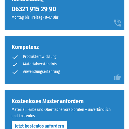
besteht
Infiltration ca. 600
06321 915 29 90
aus
mm/h (600 l/h/m²)
gereinigtem
100
Montag bis Freitag · 8–17 Uhr
Frostbeständig
ELT-
×
Druckfestigkeit
Granulat
25
mit
-
cm
+ 13,10 €
einer
| 1
Kompetenz
Skalenwert
Körnung
< 9
2
Produktentwicklung
von
cm
fein
Materialverständnis
=
bis
Anwendungserfahrung
ca.
mittel
100
0,75
sowie
×
einem
mm
25
Polyurethan-
Kostenloses Muster anfordern
cm
verbleibende
+ 16,00 €
Bindemittel.
| 1
Material, Farbe und Oberfläche vorab prüfen – unverbindlich
Eindellung
ELT
<
und kostenlos.
steht
nach
10
Jetzt kostenlos anfordern
für
cm