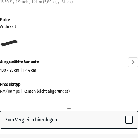
16,50 € / 1 Stück / lfd. m.
(
5,80
kg
/ Stück)
Farbe
Anthrazit
Anthrazit
(active)
Ausgewählte Variante
100 × 25 cm | 1 < 4 cm
Abmessungen
Produkttyp
für
RM (Rampe | Kanten leicht abgerundet)
den
Versand
1000
x
Zum Vergleich hinzufügen
250
x