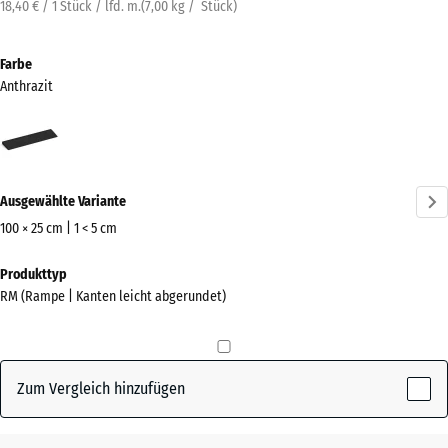
18,40 € / 1 Stück / lfd. m.
(
7,00
kg
/ Stück)
Farbe
Anthrazit
Anthrazit
(active)
Ausgewählte Variante
100 × 25 cm | 1 < 5 cm
Abmessungen
Produkttyp
für
RM (Rampe | Kanten leicht abgerundet)
den
Versand
1000
x
Zum Vergleich hinzufügen
250
x