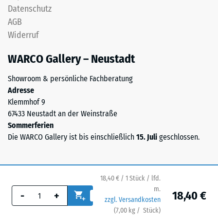
Datenschutz
seinen
um
Widerstand
AGB
eine
gegen
Widerruf
Mischung
punktuelle
aus
Belastungen.
WARCO Gallery – Neustadt
Naturkautschuk
Sie
(NR)
gibt
Showroom & persönliche Fachberatung
und
an,
Adresse
Styrol-
in
Klemmhof 9
Butadien-
welchem
67433 Neustadt an der Weinstraße
Kautschuk
Maße
Sommerferien
(SBR).
der
Die WARCO Gallery ist bis einschließlich
15. Juli
geschlossen.
Für
Werkstoff
schwarze
unter
bzw.
der
anthrazitfarbene
18,40 € / 1 Stück / lfd.
Einwirkung
Produkte
m.
18,40 €
-
+
einer
wird
zzgl. Versandkosten
definierten
ein
(
7,00
kg
/ Stück)
Ihr sicherer Bodenbelag.