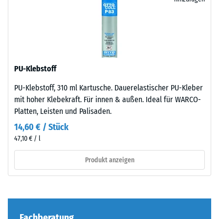
unauffällig
1 = bis 780
Produktvergleich
in
kg/m³
ausgewählt.
moderne
100
Außenanlagen
Stoß-, Schwingungs-
×
und
und
25
Trittschalldämmung
industriell
PU-Klebstoff
cm
– Skalenwert 3 =
+ 5,70 €
geprägte
deutliche Dämpfung
| 1
Bereiche
PU-Klebstoff, 310 ml Kartusche. Dauerelastischer PU-Kleber
< 7
ein.
Abriebfestigkeit
mit hoher Klebekraft. Für innen & außen. Ideal für WARCO-
cm
- Beständigkeit
Platten, Leisten und Palisaden.
gegen
Material
14,60 € / Stück
abrasiven
–
47,10 € / l
100
Verschleiß -
Bestandteile
Skalenwert 4 =
×
und
Produkt anzeigen
"hervorragend"
25
Aufbau
(BS 7188)
cm
+ 8,40 €
| 1
Wasserdurchlässigkeit
Das
< 8
(EN 12616) -
Produkt
cm
Skalenwert 5 =
Fachberatung