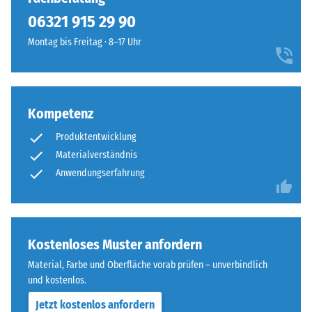
besteht
Infiltration ca. 1000
06321 915 29 90
aus
mm/h (1000 l/h/m²)
gereinigtem
100
Montag bis Freitag · 8–17 Uhr
Frostbeständig
ELT-
×
Druckfestigkeit
Granulat
25
mit
-
cm
+ 11,20 €
einer
| 1
Kompetenz
Skalenwert
Körnung
< 9
2
Produktentwicklung
von
cm
fein
Materialverständnis
=
bis
Anwendungserfahrung
ca.
mittel
100
0,75
sowie
×
einem
mm
25
Polyurethan-
Kostenloses Muster anfordern
cm
verbleibende
+ 14,10 €
Bindemittel.
| 1
Material, Farbe und Oberfläche vorab prüfen – unverbindlich
Eindellung
ELT
<
und kostenlos.
steht
nach
10
Jetzt kostenlos anfordern
für
cm