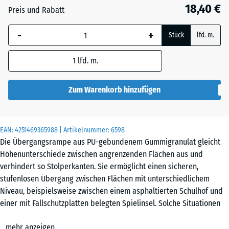
28
18,40 €
Preis und Rabatt
mm
-
+
Die gewählte, blau
Stück
lfd. m.
umrandete
Abmessung wird
1
lfd. m.
(sofern in den
Produktdaten nicht
Zum Warenkorb hinzufügen
anders angegeben)
für die
Bedarfsberechnung
EAN:
4251469365988
| Artikelnummer:
6598
verwendet.
Die Übergangsrampe aus PU-gebundenem Gummigranulat gleicht
Höhenunterschiede zwischen angrenzenden Flächen aus und
100
verhindert so Stolperkanten. Sie ermöglicht einen sicheren,
×
stufenlosen Übergang zwischen Flächen mit unterschiedlichem
25
Niveau, beispielsweise zwischen einem asphaltierten Schulhof und
cm
einer mit Fallschutzplatten belegten Spielinsel. Solche Situationen
| 1
entstehen, wenn auf einem Teilbereich einer befestigten Fläche ein
< 5
mehr anzeigen
zusätzlicher Bodenbelag verlegt wird.
cm