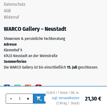
Datenschutz
seinen
um
Widerstand
AGB
eine
gegen
Widerruf
Mischung
punktuelle
aus
Belastungen.
WARCO Gallery – Neustadt
Naturkautschuk
Sie
(NR)
gibt
Showroom & persönliche Fachberatung
und
an,
Adresse
Styrol-
in
Klemmhof 9
Butadien-
welchem
67433 Neustadt an der Weinstraße
Kautschuk
Maße
Sommerferien
(SBR).
der
Die WARCO Gallery ist bis einschließlich
15. Juli
geschlossen.
Für
Werkstoff
schwarze
unter
bzw.
der
anthrazitfarbene
Einwirkung
Produkte
21,30 € / 1 Stück / lfd. m.
einer
wird
21,30 €
-
+
zzgl. Versandkosten
definierten
ein
(
7,90
kg
/ Stück)
Ihr sicherer Bodenbelag.