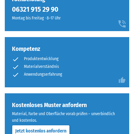
besteht
Infiltration ca. 600
06321 915 29 90
aus
mm/h (600 l/h/m²)
gereinigtem
100
Montag bis Freitag · 8–17 Uhr
Frostbeständig
ELT-
×
Druckfestigkeit
Granulat
25
mit
-
cm
+ 8,30 €
einer
| 1
Kompetenz
Skalenwert
Körnung
< 9
2
Produktentwicklung
von
cm
fein
Materialverständnis
=
bis
Anwendungserfahrung
ca.
mittel
100
0,75
sowie
×
einem
mm
25
Polyurethan-
Kostenloses Muster anfordern
cm
verbleibende
+ 11,20 €
Bindemittel.
| 1
Material, Farbe und Oberfläche vorab prüfen – unverbindlich
Eindellung
ELT
<
und kostenlos.
steht
nach
10
Jetzt kostenlos anfordern
für
cm