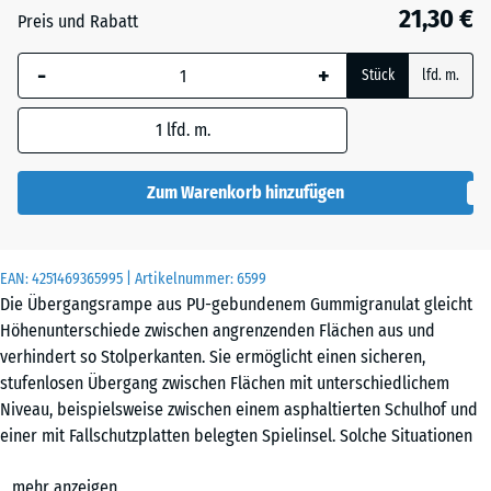
33
21,30 €
Preis und Rabatt
mm
-
+
Die gewählte, blau
Stück
lfd. m.
umrandete
Abmessung wird
1
lfd. m.
(sofern in den
Produktdaten nicht
Zum Warenkorb hinzufügen
anders angegeben)
für die
Bedarfsberechnung
EAN:
4251469365995
| Artikelnummer:
6599
verwendet.
Die Übergangsrampe aus PU-gebundenem Gummigranulat gleicht
Höhenunterschiede zwischen angrenzenden Flächen aus und
100
verhindert so Stolperkanten. Sie ermöglicht einen sicheren,
×
stufenlosen Übergang zwischen Flächen mit unterschiedlichem
25
Niveau, beispielsweise zwischen einem asphaltierten Schulhof und
cm
einer mit Fallschutzplatten belegten Spielinsel. Solche Situationen
| 1
entstehen, wenn auf einem Teilbereich einer befestigten Fläche ein
< 6
mehr anzeigen
zusätzlicher Bodenbelag verlegt wird.
cm