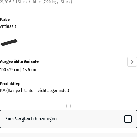
21,30 € / 1 Stück / lfd. m.
(
7,90
kg
/ Stück)
Farbe
Anthrazit
Anthrazit
(active)
Ausgewählte Variante
100 × 25 cm | 1 < 6 cm
Abmessungen
Produkttyp
für
RM (Rampe | Kanten leicht abgerundet)
den
Versand
1000
x
Zum Vergleich hinzufügen
250
x