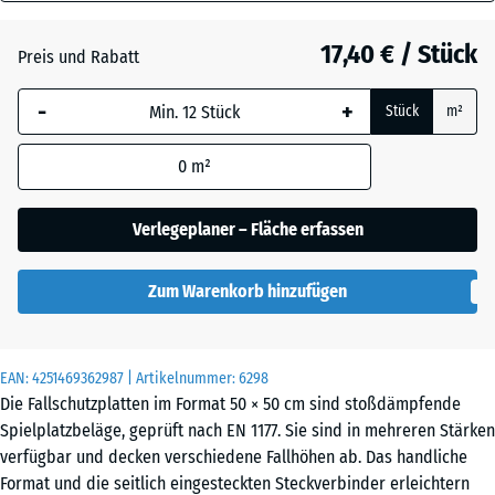
70
Anthrazit
- 0,50 €
mm
17,40 € / Stück
Preis und Rabatt
Die gewählte, blau
Lindgrün
-
+
Stück
m²
umrandete
Abmessung wird
0
m²
(sofern in den
Tomatenrot
- 0,50 €
Produktdaten nicht
anders angegeben)
Verlegeplaner – Fläche erfassen
für die
Bedarfsberechnung
Zum Warenkorb hinzufügen
verwendet.
50
x
EAN:
4251469362987
| Artikelnummer:
6298
50
Die Fallschutzplatten im Format 50 × 50 cm sind stoßdämpfende
x 7
Spielplatzbeläge, geprüft nach EN 1177. Sie sind in mehreren Stärken
cm
verfügbar und decken verschiedene Fallhöhen ab. Das handliche
Format und die seitlich eingesteckten Steckverbinder erleichtern