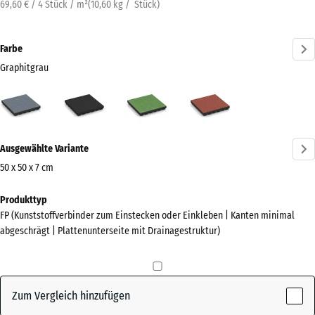
69,60 € / 4 Stück / m²
(
10,60
kg
/ Stück)
Farbe
Graphitgrau
Graphitgrau
Anthrazit
Lindgrün
Tomatenrot
(active)
Mehr
Ausgewählte Variante
Informationen
zu
50 x 50 x 7 cm
den
Abmessungen
Produkttyp
Farben?
für
FP (Kunststoffverbinder zum Einstecken oder Einkleben | Kanten minimal
den
Farbpalette
abgeschrägt | Plattenunterseite mit Drainagestruktur)
Versand
anzeigen
500
(active)
Graphitgrau
x
500
Zum Vergleich hinzufügen
x