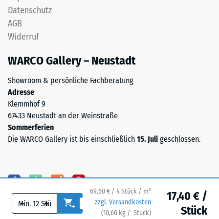
mm
Datenschutz
Wärmedämmung -
hergestellt.
Skalenwert 5 =
AGB
Das
Wärmeleitfähigkeit
Widerruf
Granulat
ca. 0,07 W/(m·K)
stammt
WARCO Gallery – Neustadt
Frostbeständig
aus
der
Druckfestigkeit
Showroom & persönliche Fachberatung
Aufbereitung
-
Adresse
gebrauchter
Klemmhof 9
Skalenwert
Reifen
67433 Neustadt an der Weinstraße
und
2
Sommerferien
besteht
=
Die WARCO Gallery ist bis einschließlich
15. Juli
geschlossen.
chemisch
ca.
aus
einer
0,75
Mischung
mm
69,60 € / 4 Stück / m²
von
17,40 € /
verbleibende
-
+
zzgl. Versandkosten
Naturkautschuk
Stück
(
10,60
kg
/ Stück)
Ihr sicherer Bodenbelag.
(NR)
Eindellung