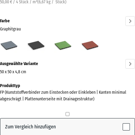
50,00 € / 4 Stück / m²
(
6,67
kg
/ Stück)
Farbe
Graphitgrau
Graphitgrau
Anthrazit
Lindgrün
Tomatenrot
(active)
Mehr
Ausgewählte Variante
Informationen
zu
50 x 50 x 4,8 cm
den
Abmessungen
Produkttyp
Farben?
für
FP (Kunststoffverbinder zum Einstecken oder Einkleben | Kanten minimal
den
Farbpalette
abgeschrägt | Plattenunterseite mit Drainagestruktur)
Versand
anzeigen
500
(active)
Graphitgrau
x
500
Zum Vergleich hinzufügen
x