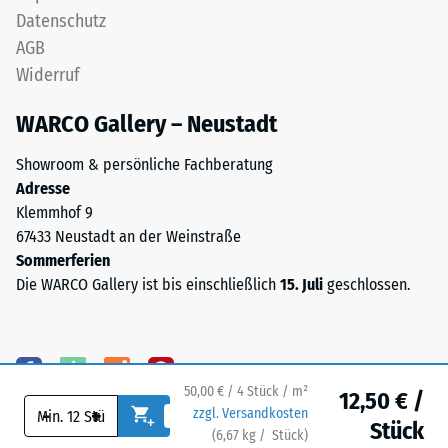
mm
Datenschutz
Skalenwert 4 =
hergestellt.
Wärmeleitfähigkeit
AGB
Das
ca. 0,09 W/(m·K)
Widerruf
Granulat
Frostbeständig
stammt
WARCO Gallery – Neustadt
aus
Druckfestigkeit
der
-
Showroom & persönliche Fachberatung
Aufbereitung
Adresse
Skalenwert
gebrauchter
Klemmhof 9
Reifen
2
67433 Neustadt an der Weinstraße
und
=
Sommerferien
besteht
Die WARCO Gallery ist bis einschließlich
15. Juli
geschlossen.
ca.
chemisch
aus
0,75
einer
mm
Mischung
verbleibende
50,00 € / 4 Stück / m²
von
12,50 € /
-
+
zzgl. Versandkosten
Naturkautschuk
Eindellung
Stück
(
6,67
kg
/ Stück)
Ihr sicherer Bodenbelag.
(NR)