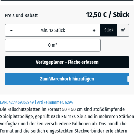
48
Anthrazit
- 0,90 €
mm
12,50 € / Stück
Preis und Rabatt
Die gewählte, blau
Lindgrün
-
+
Stück
m²
umrandete
Abmessung wird
0
m²
(sofern in den
Tomatenrot
- 0,40 €
Produktdaten nicht
anders angegeben)
Verlegeplaner – Fläche erfassen
für die
Bedarfsberechnung
Zum Warenkorb hinzufügen
verwendet.
50
x
EAN:
4251469362949
| Artikelnummer:
6294
50
Die Fallschutzplatten im Format 50 × 50 cm sind stoßdämpfende
x
Spielplatzbeläge, geprüft nach EN 1177. Sie sind in mehreren Stärken
4,8
verfügbar und decken verschiedene Fallhöhen ab. Das handliche
cm
Format und die seitlich eingesteckten Steckverbinder erleichtern