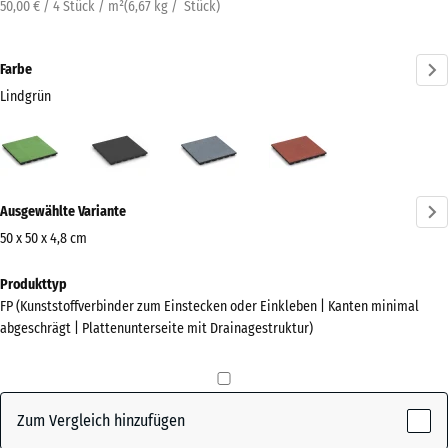
50,00 € / 4 Stück / m²
(
6,67
kg
/ Stück)
Farbe
Lindgrün
Lindgrün
Anthrazit
Graphitgrau
Tomatenrot
(active)
Mehr
Ausgewählte Variante
Informationen
zu
50 x 50 x 4,8 cm
den
Abmessungen
Produkttyp
Farben?
für
FP (Kunststoffverbinder zum Einstecken oder Einkleben | Kanten minimal
den
Farbpalette
abgeschrägt | Plattenunterseite mit Drainagestruktur)
Versand
anzeigen
500
(active)
Lindgrün
x
500
Zum Vergleich hinzufügen
x