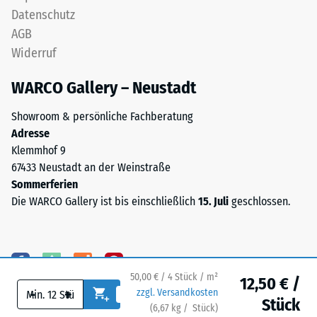
stammt
Datenschutz
Skalenwert 4 =
aus
Wärmeleitfähigkeit
AGB
der
ca. 0,09 W/(m·K)
Widerruf
Aufbereitung
Frostbeständig
gebrauchter
WARCO Gallery – Neustadt
Reifen
Druckfestigkeit
und
-
Showroom & persönliche Fachberatung
besteht
Adresse
Skalenwert
chemisch
Klemmhof 9
aus
2
67433 Neustadt an der Weinstraße
einer
=
Sommerferien
Mischung
Die WARCO Gallery ist bis einschließlich
15. Juli
geschlossen.
ca.
von
Naturkautschuk
0,75
(NR)
mm
und
verbleibende
50,00 € / 4 Stück / m²
Styrol-
12,50 € /
-
+
zzgl. Versandkosten
Butadien-
Eindellung
Stück
(
6,67
kg
/ Stück)
Ihr sicherer Bodenbelag.
Kautschuk