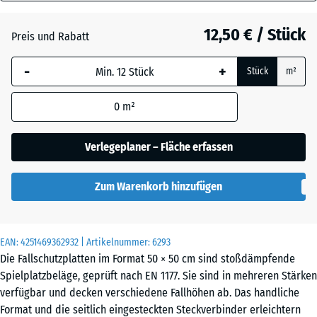
48
Anthrazit
- 0,90 €
mm
12,50 € / Stück
Preis und Rabatt
Die gewählte, blau
Graphitgrau
-
+
Stück
m²
umrandete
Abmessung wird
0
m²
(sofern in den
Tomatenrot
- 0,40 €
Produktdaten nicht
anders angegeben)
Verlegeplaner – Fläche erfassen
für die
Bedarfsberechnung
Zum Warenkorb hinzufügen
verwendet.
50
x
EAN:
4251469362932
| Artikelnummer:
6293
50
Die Fallschutzplatten im Format 50 × 50 cm sind stoßdämpfende
x
Spielplatzbeläge, geprüft nach EN 1177. Sie sind in mehreren Stärken
4,8
verfügbar und decken verschiedene Fallhöhen ab. Das handliche
cm
Format und die seitlich eingesteckten Steckverbinder erleichtern