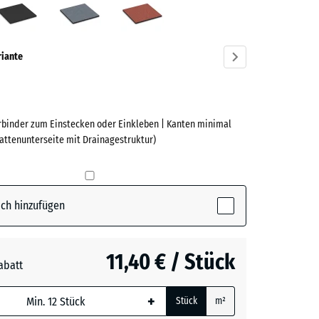
ve)
riante
erbinder zum Einstecken oder Einkleben | Kanten minimal
e
lattenunterseite mit Drainagestruktur)
(active)
n
ch hinzufügen
t
- 0,40 €
11,40 € / Stück
abatt
e, blau
grau
+
Stück
m²
 wird