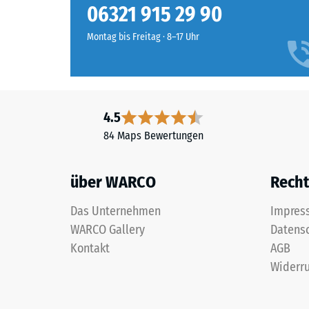
erscheint
Rutschfe
06321 915 29 90
Fallschutzplatten aus PU-gebundenem Gummigranula
als
Abriebf
trittelastisch. Sie sind wartungsfrei und pflegeleic
frisches,
Montag bis Freitag · 8–17 Uhr
Hochdruckreiniger entfernen. Einzelne Platten könn
helles
Wasserdu
Grün
Rutschh
mit
leichter
Wärmedä
4.5
Gelbwertigkeit,
Frostbe
84 Maps Bewertungen
das
Druckf
Außenanlagen
eine
-
über WARCO
Recht
lebendige,
Skale
frühlingshafte
Das Unternehmen
Impres
2
Note
WARCO Gallery
Datens
verleiht.
=
Kontakt
AGB
ca.
Widerru
Material
0,75
–
mm