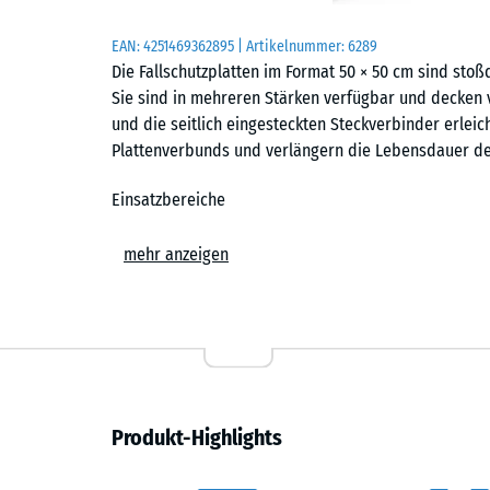
EAN:
4251469362895
| Artikelnummer:
6289
Die Fallschutzplatten im Format 50 × 50 cm sind sto
Sie sind in mehreren Stärken verfügbar und decken 
und die seitlich eingesteckten Steckverbinder erleic
Plattenverbunds und verlängern die Lebensdauer der 
Einsatzbereiche
Fallschutzplatten werden überall dort eingesetzt, wo
mehr anzeigen
geschützt werden sollen. Typische Einsatzorte sind R
Spieltürme und Spielkombinationen in Kindergärten, 
Freizeitanlagen. Auch in Therapie, Reha und Pflege 
Aufbau und Material
Die Fallschutzplatten bestehen aus PU-gebundenem 
Produkt-Highlights
Granulat aus recycelten Fahrzeugreifen. Der PU-Antei
Ausführung im Außenbereich. Bei farbigen Ausführun