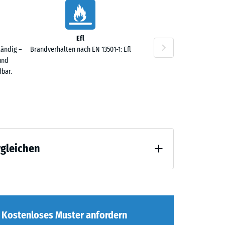
Efl
tändig –
Brandverhalten nach EN 13501-1: Efl
und
0 €
bar.
rgleichen
0 €
 Entlastung (BS 7188)
Kostenloses Muster anfordern