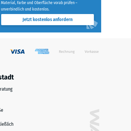
Material, Farbe und Oberfläche vorab prüfen –
unverbindlich und kostenlos.
agend" (BS 7188)
Jetzt kostenlos anfordern
h/m²)
 R10
stadt
ratung
ße
ließlich