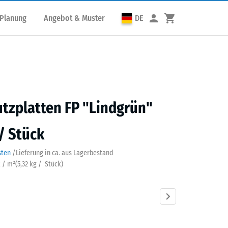
 Planung
Angebot & Muster
DE
utzplatten FP "Lindgrün"
 / Stück
sten
/
Lieferung in ca.
aus Lagerbestand
k / m²
(
5,32
kg
/ Stück)
grün
Anthrazit
Graphitgrau
Tomatenrot