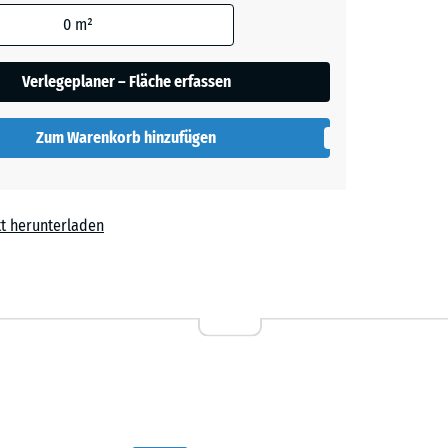
den
0
m²
rot
- 0,40 €
en nicht
gegeben)
Verlegeplaner – Fläche erfassen
rechnung
Zum Warenkorb hinzufügen
t herunterladen
0 €