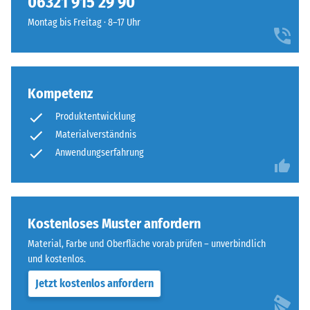
06321 915 29 90
Widerstandsfähigkeit
ausgebildet.
gegenüber
Montag bis Freitag · 8–17 Uhr
Die
Punktbelastungen
runde
hinweist.
Zahnform
Punktbelastungen
sorgt
entstehen
Kompetenz
für
z.
einen
Produktentwicklung
B.
besonders
Materialverständnis
durch
stabilen
Schuhe
Anwendungserfahrung
Plattenverbund
mit
und
hohen
verhindert
Absätzen,
ein
Möbelbeine,
Kostenloses Muster anfordern
Aufeinanderrutschen
Pflanzkübel
der
Material, Farbe und Oberfläche vorab prüfen – unverbindlich
auf
Zähne.
und kostenlos.
Rollen
Diese
Jetzt kostenlos anfordern
oder
Platte
Gerätefüße.
ist