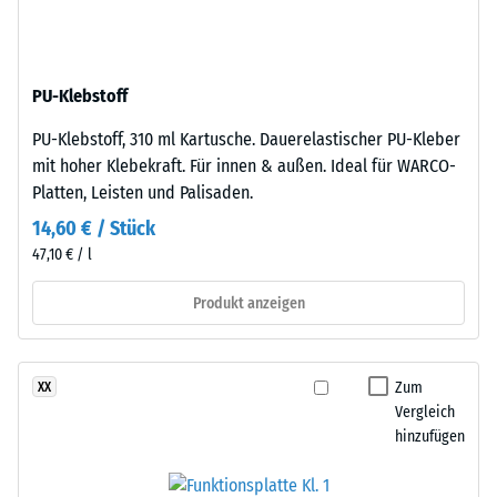
schwarzem
24
ELT-
Stunden
Gummigranulat
Entlastung
PU-Klebstoff
feiner
Körnung,
(BS
PU-Klebstoff, 310 ml Kartusche. Dauerelastischer PU-Kleber
gebunden
7188)
mit hoher Klebekraft. Für innen & außen. Ideal für WARCO-
mit
Platten, Leisten und Palisaden.
Polyurethan.
14,60 € / Stück
Die
47,10 € / l
Abkürzung
ELT
/ 5
Produkt anzeigen
steht
für
„End
Zum
XX
of
Die
Vergleich
Life
Druckfestigkeit
hinzufügen
Tyres"
eines
–
Werkstoffes
das