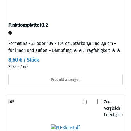
Granulat
Wärmedämmung -
(Ethylen-
Skalenwert 2 =
Propylen-
Wärmeleitfähigkeit
Dien-
Funktionsplatte Kl. 2
ca. 0,12 W/(m·K)
Kautschuk),
Druckfestigkeit
gebunden
Format 52 × 52 oder 104 × 104 cm, Stärke 1,8 und 2,8 cm –
-
mit
für innen und außen – Dämpfung ★★, Tragfähigkeit ★★
Polyurethan.
Skalenwert
Die
8,60 € / Stück
4
Nutzschicht
31,85 € / m²
=
hat
eine
Produkt anzeigen
ca.
geschlossene
0,25
Oberfläche.
mm
Die
Zum
OP
Basisschicht
Vergleich
verbleibende
besteht
hinzufügen
Eindellung
aus
nach
gereinigtem,