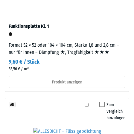
beschreibt
Granulat
seinen
stammt
Widerstand
aus
gegen
Funktionsplatte Kl. 1
dem
punktuelle
Recycling
Belastungen.
von
Format 52 × 52 oder 104 × 104 cm, Stärke 1,8 und 2,8 cm –
Sie
Altreifen.
nur für innen – Dämpfung ★, Tragfähigkeit ★★★
gibt
Die
an,
9,60 € / Stück
Basisschicht
in
35,56 € / m²
wird
welchem
mit
Produkt anzeigen
Maße
hoher
der
Dichte
Werkstoff
gepresst.
unter
Zum
AD
der
Vergleich
Einbau
hinzufügen
Einwirkung
–
einer
Verarbeitung
definierten