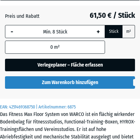
18
Dunkelgrauer
mm
Granit
61,50 € / Stück
Preis und Rabatt
Die gewählte, blau
-
+
Stück
m²
umrandete
Englischer
Abmessung wird
Rasen
0
m²
(sofern in den
Produktdaten nicht
anders angegeben)
Verlegeplaner – Fläche erfassen
Feuersglut
für die
Bedarfsberechnung
Zum Warenkorb hinzufügen
verwendet.
Grauer
Granit
97,1
x
EAN:
4251469368750
| Artikelnummer:
6875
97,1
Das Fitness Max Floor System von WARCO ist ein flächig wirkender
×
Bodenbelag für Fitnessstudios, Functional-Training-Boxen, HYROX-
Lavendel
1,8
Trainingsflächen und Vereinsstudios. Er ist auf hohe
cm
Abriebfestigkeit und mechanische Stabilität ausgelegt und bietet