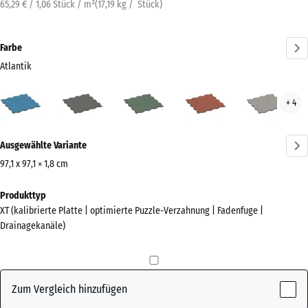
65,29 € / 1,06 Stück / m²
(
17,19
kg
/ Stück)
Farbe
Atlantik
Atlantik
Dunkelgrauer
Englischer
Feuersglut
Grau
+ 4
(active)
Granit
Rasen
Gran
Mehr
Ausgewählte Variante
Informationen
zu
97,1 x 97,1 × 1,8 cm
den
Abmessungen
Produkttyp
Farben?
für
XT (kalibrierte Platte | optimierte Puzzle-Verzahnung | Fadenfuge |
den
Farbpalette
Drainagekanäle)
Versand
anzeigen
1010
(active)
Atlantik
x
1010
Zum Vergleich hinzufügen
x