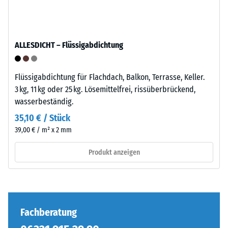
–
Kraft
Montage
nachgibt.
Eine
ALLESDICHT – Flüssigabdichtung
geringe
Eindringtiefe
weist
Flüssigabdichtung für Flachdach, Balkon, Terrasse, Keller.
auf
3 kg, 11 kg oder 25 kg. Lösemittelfrei, rissüberbrückend,
eine
Die
wasserbeständig.
hohe
Puzzleverzahnung
35,10 € / Stück
Druckfestigkeit
ist
39,00 € / m² x 2 mm
hin,
mit
während
gerundeten,
Produkt anzeigen
eine
wellenförmigen
größere
Zähnen
Eindringtiefe
an
auf
allen
eine
vier
Fachberatung
geringere
Seiten