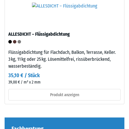
Verarbeitung
einer
–
definierten
Montage
Kraft
nachgibt.
Eine
ALLESDICHT – Flüssigabdichtung
geringe
Eindringtiefe
weist
Flüssigabdichtung für Flachdach, Balkon, Terrasse, Keller.
auf
Die
3 kg, 11 kg oder 25 kg. Lösemittelfrei, rissüberbrückend,
eine
Puzzleverzahnung
wasserbeständig.
hohe
ist
35,10 € / Stück
Druckfestigkeit
mit
39,00 € / m² x 2 mm
hin,
gerundeten,
während
wellenförmigen
Produkt anzeigen
eine
Zähnen
größere
an
Eindringtiefe
allen
auf
vier
eine
Seiten
Fachberatung