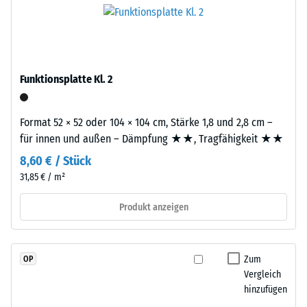
Granulat
R10
Platte.
(Ethylen-
Wärmedämmung -
Propylen-
Skalenwert 2 =
Dien-
Wärmeleitfähigkeit
Kautschuk),
Funktionsplatte Kl. 2
ca. 0,12 W/(m·K)
gebunden
Druckfestigkeit
mit
Format 52 × 52 oder 104 × 104 cm, Stärke 1,8 und 2,8 cm –
-
Polyurethan.
für innen und außen – Dämpfung ★★, Tragfähigkeit ★★
Die
Skalenwert
Nutzschicht
8,60 € / Stück
4
hat
31,85 € / m²
=
eine
geschlossene
Produkt anzeigen
ca.
Oberfläche.
0,25
Die
mm
Basisschicht
Zum
OP
besteht
Vergleich
verbleibende
aus
hinzufügen
Eindellung
gereinigtem,