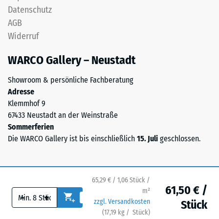
Fläche
Schicht
Datenschutz
von
lagestabil.
AGB
100
Da
Widerruf
mm²
die
(entspricht
Kanten
WARCO Gallery – Neustadt
1
rechtwinklig
cm²)
geschnitten
Showroom & persönliche Fachberatung
mit
sind
Adresse
einer
–
Klemmhof 9
Kraft
ohne
67433 Neustadt an der Weinstraße
von
Fase
Sommerferien
1000
–
Die WARCO Gallery ist bis einschließlich
15. Juli
geschlossen.
N
entsteht
(ca.
lediglich
105
eine
kg)
65,29 € / 1,06 Stück /
kaum
61,50 € /
auf
m²
sichtbare
-
+
eine
zzgl. Versandkosten
Stück
Haarfuge.
Materialprobe
(
17,19
kg
/ Stück)
Ihr sicherer Bodenbelag.