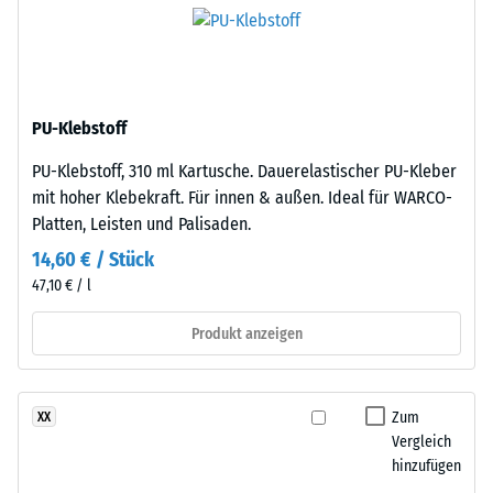
nach
schwarzem
ELT-
24
Gummigranulat
Stunden
feiner
Entlastung
PU-Klebstoff
Körnung,
gebunden
(BS
PU-Klebstoff, 310 ml Kartusche. Dauerelastischer PU-Kleber
mit
7188)
mit hoher Klebekraft. Für innen & außen. Ideal für WARCO-
Polyurethan.
Platten, Leisten und Palisaden.
Die
14,60 € / Stück
Abkürzung
47,10 € / l
ELT
steht
/ 5
Produkt anzeigen
für
„End
of
Zum
XX
Life
Die
Vergleich
Tyres"
Druckfestigkeit
hinzufügen
–
eines