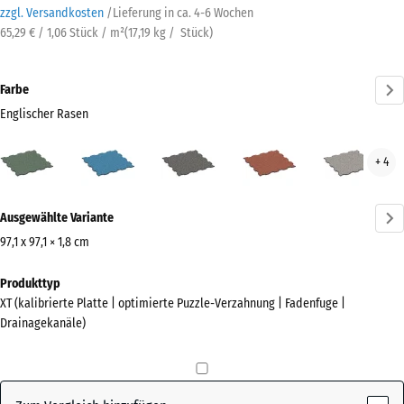
zzgl. Versandkosten
/
Lieferung in ca.
4-6 Wochen
65,29 € / 1,06 Stück / m²
(
17,19
kg
/ Stück)
Farbe
Englischer Rasen
Englischer
Atlantik
Dunkelgrauer
Feuersglut
Grau
+ 4
Rasen
Granit
Gran
(active)
Mehr
Ausgewählte Variante
Informationen
zu
97,1 x 97,1 × 1,8 cm
den
Abmessungen
Produkttyp
Farben?
für
XT (kalibrierte Platte | optimierte Puzzle-Verzahnung | Fadenfuge |
den
Farbpalette
Drainagekanäle)
Versand
anzeigen
1010
Englischer
x
(active)
Rasen
1010