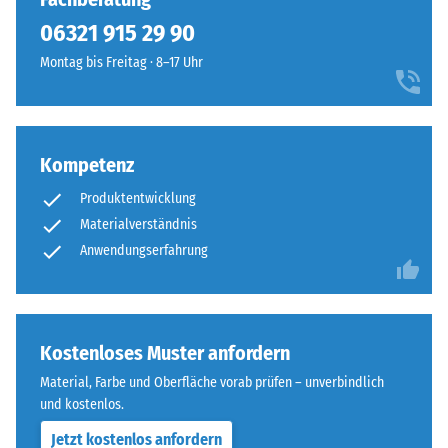
geringere
ausgebildet.
06321 915 29 90
Widerstandsfähigkeit
Die
gegenüber
Montag bis Freitag · 8–17 Uhr
runde
Punktbelastungen
Zahnform
hinweist.
sorgt
Punktbelastungen
für
entstehen
Kompetenz
einen
z.
besonders
Produktentwicklung
B.
stabilen
Materialverständnis
durch
Plattenverbund
Schuhe
Anwendungserfahrung
und
mit
verhindert
hohen
ein
Absätzen,
Aufeinanderrutschen
Möbelbeine,
Kostenloses Muster anfordern
der
Pflanzkübel
Zähne.
Material, Farbe und Oberfläche vorab prüfen – unverbindlich
auf
Diese
und kostenlos.
Rollen
Platte
Jetzt kostenlos anfordern
oder