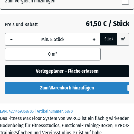
Zum Vergleich hinzufügen
x
18
mm
Atlantik
61,50 € / Stück
Preis und Rabatt
Die gewählte, blau
-
+
Stück
m²
umrandete
Dunkelgrauer
Abmessung wird
Granit
0
m²
(sofern in den
Produktdaten nicht
anders angegeben)
Verlegeplaner – Fläche erfassen
Feuersglut
für die
Bedarfsberechnung
Zum Warenkorb hinzufügen
verwendet.
Grauer
Granit
97,1
x
EAN:
4251469368705
| Artikelnummer:
6870
97,1
Das Fitness Max Floor System von WARCO ist ein flächig wirkender
×
Bodenbelag für Fitnessstudios, Functional-Training-Boxen, HYROX-
Lavendel
1,8
Trainingsflächen und Vereinsstudios. Er ist auf hohe