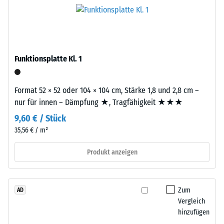
das
Werkstoffes
Granulat
beschreibt
stammt
seinen
aus
Widerstand
dem
gegen
Funktionsplatte Kl. 1
Recycling
punktuelle
von
Belastungen.
Altreifen.
Format 52 × 52 oder 104 × 104 cm, Stärke 1,8 und 2,8 cm –
Sie
Die
nur für innen – Dämpfung ★, Tragfähigkeit ★★★
gibt
Basisschicht
an,
9,60 € / Stück
wird
in
35,56 € / m²
mit
welchem
hoher
Produkt anzeigen
Maße
Dichte
der
gepresst.
Werkstoff
unter
Zum
AD
Einbau
der
Vergleich
–
hinzufügen
Einwirkung