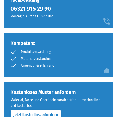
geringere
Polyurethan.
06321 915 29 90
Widerstandsfähigkeit
Die
gegenüber
Montag bis Freitag · 8–17 Uhr
Abkürzung
Punktbelastungen
ELT
hinweist.
steht
Punktbelastungen
für
entstehen
Kompetenz
„End
z.
of
Produktentwicklung
B.
Life
Materialverständnis
durch
Tyres"
Schuhe
Anwendungserfahrung
–
mit
das
hohen
Granulat
Absätzen,
stammt
Möbelbeine,
Kostenloses Muster anfordern
aus
Pflanzkübel
dem
Material, Farbe und Oberfläche vorab prüfen – unverbindlich
auf
Recycling
und kostenlos.
Rollen
von
Jetzt kostenlos anfordern
oder