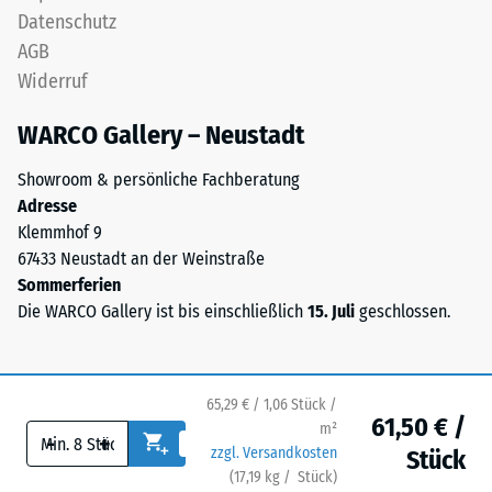
Fläche
Datenschutz
von
Die
AGB
100
Puzzleverzahnung
Widerruf
mm²
ist
(entspricht
mit
WARCO Gallery – Neustadt
1
gerundeten,
cm²)
wellenförmigen
Showroom & persönliche Fachberatung
mit
Zähnen
Adresse
einer
an
Klemmhof 9
Kraft
allen
67433 Neustadt an der Weinstraße
von
vier
Sommerferien
1000
Seiten
Die WARCO Gallery ist bis einschließlich
15. Juli
geschlossen.
N
ausgebildet.
(ca.
Die
105
runde
kg)
65,29 € / 1,06 Stück /
Zahnform
61,50 € /
auf
m²
sorgt
-
+
eine
zzgl. Versandkosten
Stück
für
Materialprobe
(
17,19
kg
/ Stück)
Ihr sicherer Bodenbelag.
einen