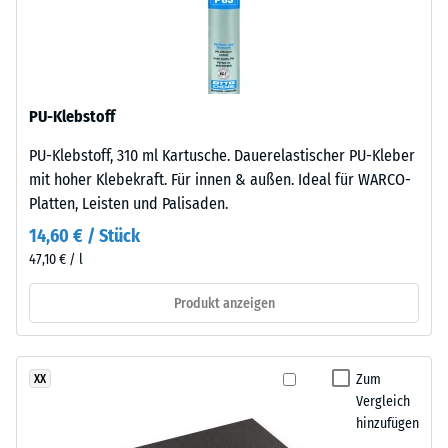
als
nach
auch
gegenüber
24
Abrieb.
Stunden
Entlastung
PU-Klebstoff
Material
(BS
PU-Klebstoff, 310 ml Kartusche. Dauerelastischer PU-Kleber
–
7188)
mit hoher Klebekraft. Für innen & außen. Ideal für WARCO-
Bestandteile
Platten, Leisten und Palisaden.
und
Aufbau
14,60 € / Stück
47,10 € / l
Dieses
/ 5
Produkt anzeigen
Produkt
ist
zweilagig
Zum
XX
aufgebaut.
Die
Vergleich
Die
Druckfestigkeit
hinzufügen
ca.
eines