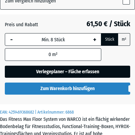
Zum Vergleich hinzufügen
x
18
mm
Atlantik
61,50 € / Stück
Preis und Rabatt
Die gewählte, blau
-
+
Stück
m²
umrandete
Englischer
Abmessung wird
Rasen
0
m²
(sofern in den
Produktdaten nicht
anders angegeben)
Verlegeplaner – Fläche erfassen
Feuersglut
für die
Bedarfsberechnung
Zum Warenkorb hinzufügen
verwendet.
Grauer
Granit
97,1
x
EAN:
4251469368682
| Artikelnummer:
6868
97,1
Das Fitness Max Floor System von WARCO ist ein flächig wirkender
×
Lavendel
Bodenbelag für Fitnessstudios, Functional-Training-Boxen, HYROX-
1,8
Trainingsflächen und Vereinsstudios. Er ist auf hohe