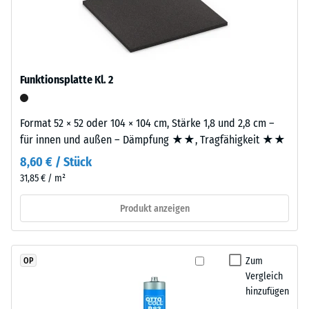
R10
hochwertige
Platte.
Pigmente
Wärmedämmung -
vollständig
Skalenwert 2 =
in
Wärmeleitfähigkeit
das
Funktionsplatte Kl. 2
ca. 0,12 W/(m·K)
Granulat
Druckfestigkeit
eingebunden
Format 52 × 52 oder 104 × 104 cm, Stärke 1,8 und 2,8 cm –
-
sind,
für innen und außen – Dämpfung ★★, Tragfähigkeit ★★
bleibt
Skalenwert
die
8,60 € / Stück
4
Farbgebung
31,85 € / m²
=
langfristig
Produkt anzeigen
stabil
ca.
–
0,25
sowohl
mm
gegenüber
Zum
OP
UV-
Vergleich
verbleibende
hinzufügen
Strahlung
Eindellung