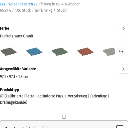
zzgl. Versandkosten
/
Lieferung in ca.
4-6 Wochen
65,29 € / 1,06 Stück / m²
(
17,19
kg
/ Stück)
Farbe
Dunkelgrauer Granit
Dunkelgrauer
Atlantik
Englischer
Feuersglut
Grau
+ 4
Granit
Rasen
Gran
(active)
Mehr
Ausgewählte Variante
Informationen
zu
97,1 x 97,1 × 1,8 cm
den
Abmessungen
Produkttyp
Farben?
für
XT (kalibrierte Platte | optimierte Puzzle-Verzahnung | Fadenfuge |
den
Farbpalette
Drainagekanäle)
Versand
anzeigen
1010
Dunkelgrauer
x
(active)
Granit
1010