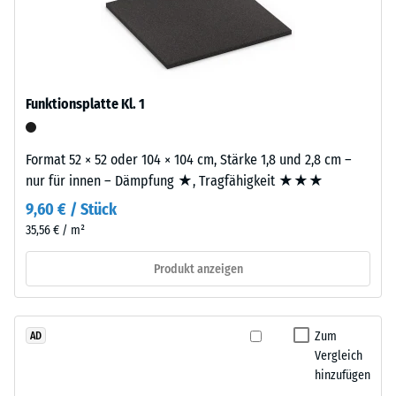
2
Werkstoffes
mm
beschreibt
starke
seinen
Nutzschicht
Widerstand
besteht
gegen
Funktionsplatte Kl. 1
aus
punktuelle
neu
Belastungen.
hergestelltem,
Format 52 × 52 oder 104 × 104 cm, Stärke 1,8 und 2,8 cm –
Sie
durchgefärbtem
nur für innen – Dämpfung ★, Tragfähigkeit ★★★
gibt
und
an,
9,60 € / Stück
schadstofffreiem
in
35,56 € / m²
EPDM-
welchem
Granulat
Produkt anzeigen
Maße
(Ethylen-
der
Propylen-
Werkstoff
Dien-
unter
Zum
AD
Kautschuk),
der
Vergleich
gebunden
hinzufügen
Einwirkung
mit