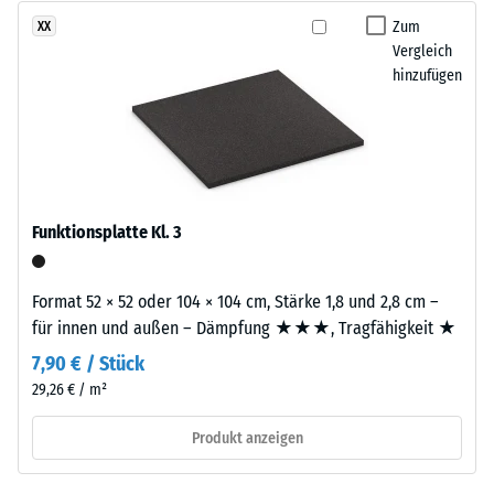
nach
das
Zum
XX
24
Granulat
Vergleich
Stunden
hinzufügen
stammt
Entlastung
aus
dem
(BS
Recycling
7188)
von
Altreifen.
Funktionsplatte Kl. 3
EPDM
(Ethylen-
Propylen-
/ 5
Format 52 × 52 oder 104 × 104 cm, Stärke 1,8 und 2,8 cm –
Dien-
für innen und außen – Dämpfung ★★★, Tragfähigkeit ★
Kautschuk)
7,90 € / Stück
ist
29,26 € / m²
ein
Die
synthetischer,
Druckfestigkeit
Produkt anzeigen
durchgefärbter
eines
und
Werkstoffes