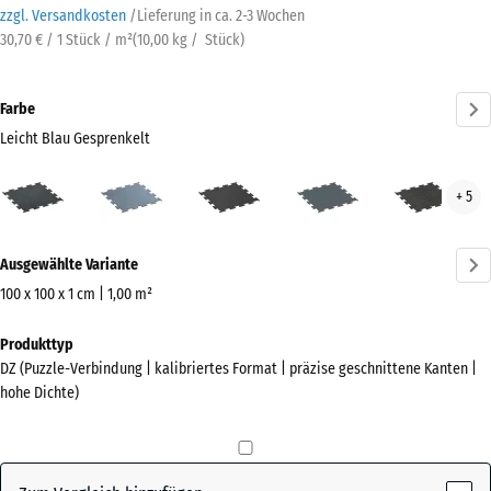
zzgl. Versandkosten
/
Lieferung in ca.
2-3 Wochen
30,70 € / 1 Stück / m²
(
10,00
kg
/ Stück)
Farbe
Leicht Blau Gesprenkelt
Leicht
Altsilber
Anthrazit
Farngrün
Leic
+ 5
Blau
Gelb
Gesprenkelt
Gesp
Mehr
(active)
Ausgewählte Variante
Informationen
zu
100 x 100 x 1 cm | 1,00 m²
den
Abmessungen
Produkttyp
Farben?
für
DZ (Puzzle-Verbindung | kalibriertes Format | präzise geschnittene Kanten |
den
Farbpalette
hohe Dichte)
Versand
anzeigen
1060
Leicht Blau
x
(active)
Gesprenkelt
1060