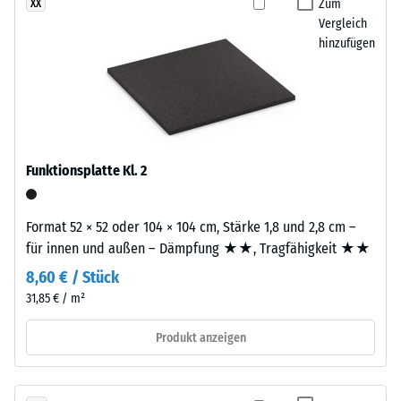
definierten
Zum
XX
schwarzen
Vergleich
Kraft
Oberfläche
hinzufügen
nachgibt.
sichtbar.
Eine
geringe
Einbau
Eindringtiefe
–
weist
Verarbeitung
auf
Funktionsplatte Kl. 2
–
eine
Montage
hohe
Druckfestigkeit
Format 52 × 52 oder 104 × 104 cm, Stärke 1,8 und 2,8 cm –
hin,
für innen und außen – Dämpfung ★★, Tragfähigkeit ★★
während
8,60 € / Stück
eine
31,85 € / m²
größere
Eindringtiefe
Die
Produkt anzeigen
auf
Platten
eine
werden
geringere
präzise