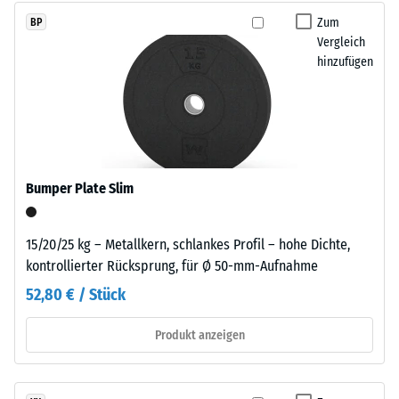
schadstofffreier
beschreibt
Zum
BP
Kautschuk.
seinen
Vergleich
Polyurethan
Widerstand
hinzufügen
dient
gegen
als
punktuelle
Bindemittel.
Belastungen.
Die
Sie
farbigen
gibt
EPDM-
Bumper Plate Slim
an,
Partikel
in
sind
welchem
als
15/20/25 kg – Metallkern, schlankes Profil – hohe Dichte,
Maße
einzelne
kontrollierter Rücksprung, für Ø 50-mm-Aufnahme
der
Farbeinschlüsse
52,80 € / Stück
Werkstoff
in
unter
der
Produkt anzeigen
der
fein
Einwirkung
strukturierten,
einer
überwiegend