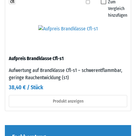
einer
Zum
Cfl
Zur
anderen
Vergleich
Bestimmung
hinzufügen
Platte
der
angelegt
Druckfestigkeit
werden.
wird
Die
das
Verzahnung
Prüfverfahren
greift
nach
Aufpreis Brandklasse Cfl-s1
passgenau
BS
ineinander
Aufwertung auf Brandklasse Cfl-s1 – schwerentflammbar,
7188:1998
und
geringe Rauchentwicklung (s1)
angewendet.
bildet
Dabei
38,40 € / Stück
eine
wird
feste,
ein
Produkt anzeigen
lagestabile
Prüfkörper
Verbindung.
mit
Da
einer
die
Fläche
Kanten