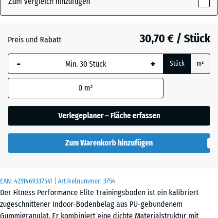
Zum Vergleich hinzufügen
x
10
mm
Altsilber
+ 1,70 €
30,70 € / Stück
Preis und Rabatt
Die gewählte, blau
-
+
Stück
m²
umrandete
Anthrazit
- 4,60 €
Abmessung wird
0
m²
(sofern in den
Produktdaten nicht
Farngrün
+ 1,70 €
anders angegeben)
Verlegeplaner – Fläche erfassen
für die
Bedarfsberechnung
Leicht Gelb
Zum Warenkorb hinzufügen
verwendet.
Gesprenkelt
100
x
EAN:
4251469337541
| Artikelnummer:
3754
100
Leicht Grau
Der Fitness Performance Elite Trainingsboden ist ein kalibriert
x 1
Gesprenkelt
zugeschnittener Indoor-Bodenbelag aus PU-gebundenem
cm
Gummigranulat. Er kombiniert eine dichte Materialstruktur mit