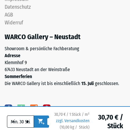
Bodenseite
Stunden
Datenschutz
ist
gemessen,
AGB
eben,
um
ohne
Widerruf
die
eingeprägte
bleibende
WARCO Gallery – Neustadt
Struktur.
Verformung
Das
zu
Showroom & persönliche Fachberatung
Produkt
bestimmen.
Adresse
liegt
Zusätzlich
Klemmhof 9
vollflächig
wird
67433 Neustadt an der Weinstraße
auf
überprüft,
Sommerferien
dem
ob
Die WARCO Gallery ist bis einschließlich
15. Juli
geschlossen.
Untergrund
das
auf.
Material
Eine
um
Drainage
die
unter
30,70 € / 1 Stück / m²
30,70 € /
Belastungsstelle
der
-
+
zzgl. Versandkosten
herum
Stück
Fläche
(
10,00
kg
/ Stück)
Ihr sicherer Bodenbelag.