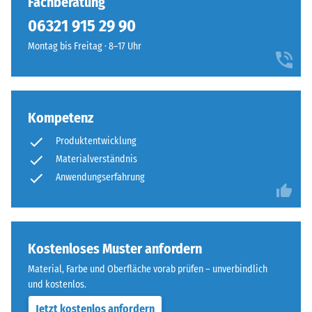
Fachberatung
von
rechtwinklig
100
06321 915 29 90
geschnitten
mm²
sind
Montag bis Freitag · 8–17 Uhr
(entspricht
–
1
ohne
cm²)
Fase
mit
–
Kompetenz
einer
entsteht
Kraft
Produktentwicklung
lediglich
von
eine
Materialverständnis
1000
kaum
Anwendungserfahrung
N
sichtbare
(ca.
Haarfuge.
105
Bei
kg)
gleichem
Kostenloses Muster anfordern
auf
Farbdesign
Material, Farbe und Oberfläche vorab prüfen – unverbindlich
eine
sind
und kostenlos.
Materialprobe
die
gedrückt.
Jetzt kostenlos anfordern
Platten