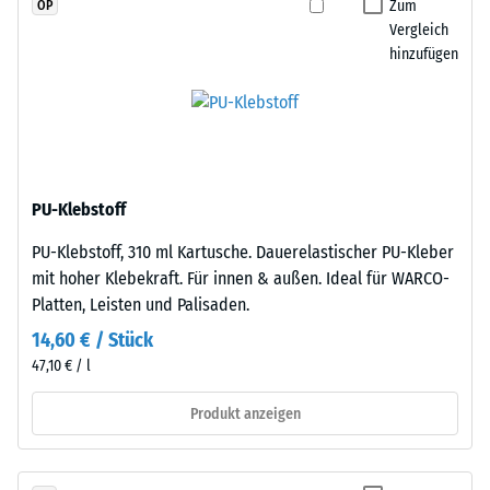
Zum
OP
Widerstandsfähigkeit
aus
Vergleich
gegenüber
einem
hinzufügen
Punktbelastungen
größeren
hinweist.
Format
Punktbelastungen
geschnitten,
entstehen
wobei
z.
die
B.
Puzzleverzahnung
PU-Klebstoff
durch
an
Schuhe
PU-Klebstoff, 310 ml Kartusche. Dauerelastischer PU-Kleber
den
mit
mit hoher Klebekraft. Für innen & außen. Ideal für WARCO-
Rändern
hohen
Platten, Leisten und Palisaden.
entsteht.
Absätzen,
Jede
14,60 € / Stück
Möbelbeine,
Seite
47,10 € / l
Pflanzkübel
kann
auf
Produkt anzeigen
an
Rollen
jede
oder
Seite
Gerätefüße.