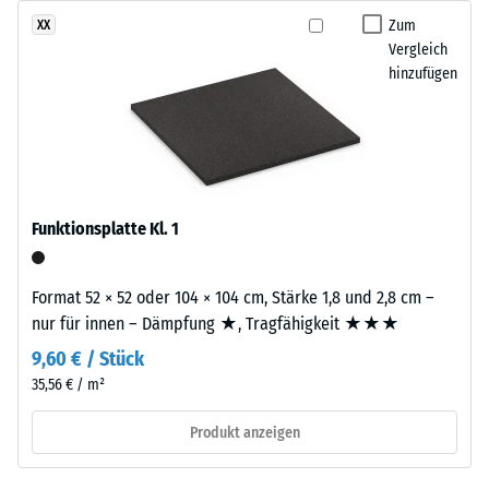
gelangen. Alle Lagen werden lose übereinander verlegt. Ein
einem
Zum
XX
Wärmedämmung -
Nachweis nach DIN 4109 gilt für den vollständigen
Anteil
Vergleich
Skalenwert 2 =
Bauteilaufbau samt Übertragungswegen, nicht für eine einzelne
von
hinzufügen
Wärmeleitfähigkeit
Platte.
rund
ca. 0,12 W/(m·K)
10
Druckfestigkeit
%
-
farbigem
EPDM-
Skalenwert
Granulat.
Funktionsplatte Kl. 1
5
Die
=
Abkürzung
Format 52 × 52 oder 104 × 104 cm, Stärke 1,8 und 2,8 cm –
ELT
ca.
nur für innen – Dämpfung ★, Tragfähigkeit ★★★
steht
0
für
9,60 € / Stück
mm
„End
35,56 € / m²
of
verbleibende
Produkt anzeigen
Life
Eindellung
Tyres“
–