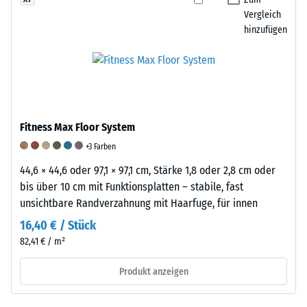
von
empirischen
festgelegtem
Vergleich
etwa
hinzufügen
Untersuchungen
Druck
1
und
und
g/cm³.
Vergleichsmessungen.
definierter
WARCO
Die
Geschwindigkeit
verarbeitet
Elastizität
über
in
von
eine
seinen
Fitness Max Floor System
Gummi
festgelegte
Produkten
und
Anzahl
+3 Farben
Gummigranulat,
ihre
von
44,6 × 44,6 oder 97,1 × 97,1 cm, Stärke 1,8 oder 2,8 cm oder
das
Bedeutung
Zyklen
bis über 10 cm mit Funktionsplatten – stabile, fast
überwiegend
Kautschuk
auf
unsichtbare Randverzahnung mit Haarfuge, für innen
aus
besteht
die
recycelten
16,40 € / Stück
aus
Probe
Altreifen
82,41 € / m²
langen,
einwirken.
gewonnen
elastischen
Zur
Produkt anzeigen
wird.
Molekülketten,
Beurteilung
Dieses
die
des
sogenannte