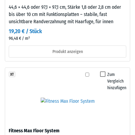
Um
44,6 × 44,6 oder 97,1 × 97,1 cm, Stärke 1,8 oder 2,8 cm oder
die
bis über 10 cm mit Funktionsplatten – stabile, fast
Eignung
unsichtbare Randverzahnung mit Haarfuge, für innen
eines
19,20 € / Stück
WARCO-
96,48 € / m²
Bodens
für
Produkt anzeigen
eine
bestimmte
Anwendung
Zum
XT
zu
Vergleich
beurteilen,
hinzufügen
wird
ein
praktischer
Test
an
einer
Fitness Max Floor System