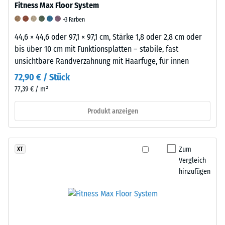
-
und
Beständigkeit
Fitness Max Floor System
Skalenwert
Trittschalldämmung
gegen
+3 Farben
5
–
abrasiven
44,6 × 44,6 oder 97,1 × 97,1 cm, Stärke 1,8 oder 2,8 cm oder
bis über 10 cm mit Funktionsplatten – stabile, fast
=
Skalenwert
Verschleiß
unsichtbare Randverzahnung mit Haarfuge, für innen
ab
2
-
72,90 € / Stück
1000
=
Skalenwert
77,39 € / m²
kg/m³
angenehme
5
Produkt anzeigen
Dämpfung
=
"ausgezeichnet"
(BS
Zum
XT
/ 5
Vergleich
7188)
/ 5
hinzufügen
Die
/ 5
scheinbare
Gummi