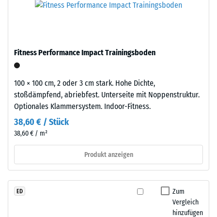
kg/m³
ausgewählt.
in
moderne
Stoß-, Schwingungs-
Außenanlagen
und
Trittschalldämmung
und
Fitness Performance Impact Trainingsboden
– Skalenwert 2 =
industriell
angenehme
geprägte
Dämpfung
Bereiche
100 × 100 cm, 2 oder 3 cm stark. Hohe Dichte,
ein.
Abriebfestigkeit
stoßdämpfend, abriebfest. Unterseite mit Noppenstruktur.
- Beständigkeit
Optionales Klammersystem. Indoor-Fitness.
gegen
Material
38,60 € / Stück
abrasiven
–
38,60 € / m²
Verschleiß -
Bestandteile
Skalenwert 5 =
und
Produkt anzeigen
"ausgezeichnet"
Aufbau
(BS 7188)
Druckfestigkeit
Zum
ED
-
Vergleich
Das
Skalenwert
hinzufügen