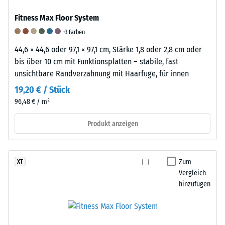
Dichte
ist
Fitness Max Floor System
eines
ein
Materials
+3 Farben
elastischer
beschreibt
Werkstoff,
Die
44,6 × 44,6 oder 97,1 × 97,1 cm, Stärke 1,8 oder 2,8 cm oder
das
der
Abriebfestigkeit
bis über 10 cm mit Funktionsplatten – stabile, fast
Verhältnis
sich
eines
unsichtbare Randverzahnung mit Haarfuge, für innen
seiner
durch
Bodenbelages
19,20 € / Stück
Masse
seine
beschreibt
96,48 € / m²
zu
Fähigkeit
seinen
seinem
auszeichnet,
Widerstand
Produkt anzeigen
Gesamtvolumen,
sich
gegen
einschließlich
unter
Materialverlust
aller
Zug-
durch
Zum
XT
Poren,
oder
reibende
Vergleich
Hohlräume
Druckbelastung
oder
hinzufügen
und
zu
schleifende
Lufteinschlüsse.
verformen
Beanspruchung.
Bei
und
Sie
den