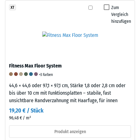
unter
Materialverschleißes
ELT-
Zum
XT
mechanischer
wird
Granulat
Vergleich
Belastung
das
hinzufügen
(End-
vorübergehend
Gewicht
of-
in
der
Life
eine
Probe
Tyres)
geordnete
vor
besteht
Struktur
und
hauptsächlich
überführt
nach
Fitness Max Floor System
aus
werden.
jedem
Styrol-
+3 Farben
Nach
Prüfzyklus
Butadien-
der
gemessen.
44,6 × 44,6 oder 97,1 × 97,1 cm, Stärke 1,8 oder 2,8 cm oder
Kautschuk
Entlastung
Die
bis über 10 cm mit Funktionsplatten – stabile, fast
(SBR)
kehren
Differenz
unsichtbare Randverzahnung mit Haarfuge, für innen
und
sie
zwischen
19,20 € / Stück
Naturkautschuk
in
dem
96,48 € / m²
(NR)
ihre
Ausgangsgewicht
und
ursprüngliche,
und
Produkt anzeigen
weist
ungeordnete
dem