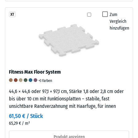
durch
Schuhe
Zum
XT
mit
Vergleich
hohen
hinzufügen
Absätzen,
Möbelbeine,
Pflanzkübel
auf
Rollen
oder
Fitness Max Floor System
Gerätefüße.
+3 Farben
Zur
Bestimmung
44,6 × 44,6 oder 97,1 × 97,1 cm, Stärke 1,8 oder 2,8 cm oder
der
bis über 10 cm mit Funktionsplatten – stabile, fast
Druckfestigkeit
unsichtbare Randverzahnung mit Haarfuge, für innen
wird
61,50 € / Stück
das
65,29 € / m²
Prüfverfahren
nach
Produkt anzeigen