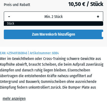
32
10,50 € / Stück
Preis und Rabatt
mm
-
+
Die gewählte, blau
umrandete
Stück
Abmessung wird
(sofern in den
Zum Warenkorb hinzufügen
Produktdaten nicht
anders angegeben)
für die
EAN:
4251469360846
| Artikelnummer:
6084
Bedarfsberechnung
Wer im Gewichtheben oder Cross-Training schwere Gewichte aus
verwendet.
Kopfhöhe abwirft, braucht Scheiben, die beim Aufprall zuverlässig
dämpfen und danach ruhig liegen bleiben. Eisenscheiben
5
übertragen die entstehenden Kräfte nahezu ungefiltert auf
kg |
Untergrund und Bauwerk; Gummischeiben ohne ausreichende
ø
Dämpfung federn unkontrolliert zurück. Die Bumper Plate aus
45,4
vollständig PU-gebundenem Gummigranulat nimmt den Großteil der
x
mehr anzeigen
Aufprallenergie auf und federt nach dem Abwurf kontrolliert zurück.
3,15
Dämpfung und Rücksprungverhalten
cm