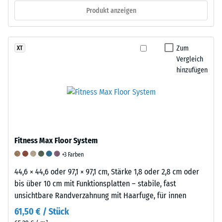
Produkt anzeigen
von
1000
N
(ca.
Zum
XT
105
Vergleich
hinzufügen
kg)
auf
eine
Materialprobe
gedrückt.
Die
Fitness Max Floor System
resultierende
Eindrucktiefe
+3 Farben
wird
44,6 × 44,6 oder 97,1 × 97,1 cm, Stärke 1,8 oder 2,8 cm oder
zunächst
bis über 10 cm mit Funktionsplatten – stabile, fast
unmittelbar
unsichtbare Randverzahnung mit Haarfuge, für innen
nach
61,50 € / Stück
der