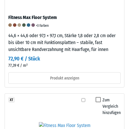
anschließend
ist
Produkten
wieder
ein
von
in
wesentlicher
Fitness Max Floor System
WARCO
seine
Faktor
+3 Farben
liegt
ursprüngliche
für
dieser
44,6 × 44,6 oder 97,1 × 97,1 cm, Stärke 1,8 oder 2,8 cm oder
Form
die
Wert
bis über 10 cm mit Funktionsplatten – stabile, fast
zurückzukehren.
Langlebigkeit,
typischerweise
unsichtbare Randverzahnung mit Haarfuge, für innen
Diese
Funktionalität
zwischen
Eigenschaft
und
72,90 € / Stück
600
macht
Qualität
77,39 € / m²
und
Gummi
eines
1250
zu
Bodenbelags
Produkt anzeigen
kg/m³.
einem
aus
Um
besonders
Gummigranulat.
die
effektiven
Zur
Zum
XT
scheinbare
Material
Klassifizierung
Vergleich
Dichte
zur
der
hinzufügen
eines
Dämpfung
Abriebfestigkeit
bestimmten
von
wird