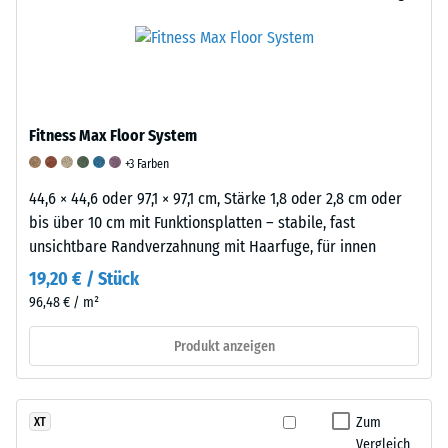
und
die
Massendichte
schwingungsdämpfenden
an
bezeichnet,
Eigenschaften
repräsentativen
gibt
eines
Produkten
hingegen
Gummiproduktes
ermittelt
das
wird
und
Fitness Max Floor System
Verhältnis
eine
anschließend
der
+3 Farben
Skala
interpoliert
Masse
von
wurden.
44,6 × 44,6 oder 97,1 × 97,1 cm, Stärke 1,8 oder 2,8 cm oder
eines
1
Die
bis über 10 cm mit Funktionsplatten – stabile, fast
Stoffes
bis
Bestimmung
unsichtbare Randverzahnung mit Haarfuge, für innen
zu
5
der
19,20 € / Stück
seinem
verwendet.
Abriebfestigkeit
96,48 € / m²
reinen
Ein
erfolgt
Materialvolumen
Wert
nach
Produkt anzeigen
ohne
von
einem
Berücksichtigung
1
genormten
von
steht
Verfahren
Zum
XT
Hohlräumen
für
gemäß
Vergleich