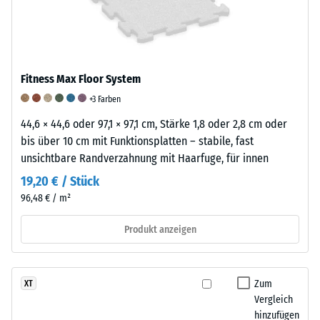
steht
zusätzlich
sind,
beispielsweise
durch
während
der
das
ein
Skalenwert
elastische
Wert
2
Fitness Max Floor System
Bindemittel
von
für
+3 Farben
und
5
eine
die
eine
44,6 × 44,6 oder 97,1 × 97,1 cm, Stärke 1,8 oder 2,8 cm oder
scheinbare
Struktur
ausgezeichnete
bis über 10 cm mit Funktionsplatten – stabile, fast
Dichte
und
Abriebfestigkeit
unsichtbare Randverzahnung mit Haarfuge, für innen
zwischen
Dichte
nach
19,20 € / Stück
780
der
dieser
und
96,48 € / m²
Platten
Norm
840
beeinflusst.
kennzeichnet.
Produkt anzeigen
kg/m³.
Zur
Die
Die
Bewertung
Klassifizierung
physikalische
der
basiert
Dichte,
Zum
XT
elastischen,
auf
Vergleich
auch
stoß-
Prüfergebnissen,
hinzufügen
als