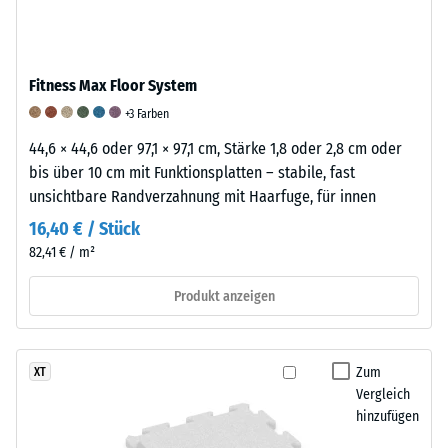
Produkts
Stößen
eine
anschaulich
sowie
Skala
darzustellen,
zur
von
verwendet
Fitness Max Floor System
Reduzierung
1
WARCO
von
bis
+3 Farben
eine
Vibrationen
5
44,6 × 44,6 oder 97,1 × 97,1 cm, Stärke 1,8 oder 2,8 cm oder
Skala
und
verwendet.
bis über 10 cm mit Funktionsplatten – stabile, fast
von
Trittschall.
Ein
unsichtbare Randverzahnung mit Haarfuge, für innen
1
Bei
Wert
bis
16,40 € / Stück
Produkten
von
5,
82,41 € / m²
aus
1
wobei
mit
bedeutet,
jeder
Produkt anzeigen
Polyurethan
dass
Skalenwert
(PU)
die
einem
gebundenem
Mindestanforderungen
bestimmten
Zum
XT
Gummigranulat
nach
Dichtebereich
Vergleich
wird
BS
entspricht.
hinzufügen
das
7188
So
Dämpfungsverhalten
erfüllt