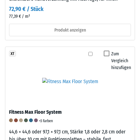
Diese
72,90 € / Stück
Anforderung
77,39 € / m²
wird
für
Produkt anzeigen
jeden
Skalenwert
erfüllt.
Zum
XT
Die
Vergleich
Einstufung
hinzufügen
der
Messergebnisse
erfolgt
auf
einer
Fitness Max Floor System
Skala
von
+3 Farben
1
44,6 × 44,6 oder 97,1 × 97,1 cm, Stärke 1,8 oder 2,8 cm oder
bis
bis über 10 cm mit Funktionsplatten – stabile, fast