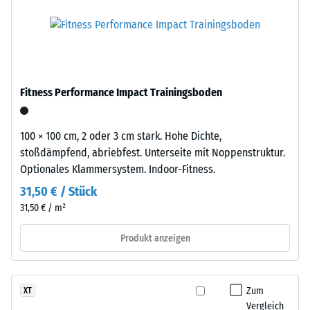
Produkt
5
besteht
aus
=
feinem,
ca.
schwarzem
0
Gummigranulat
Fitness Performance Impact Trainingsboden
aus
mm
recycelten
verbleibende
Altreifen
100 × 100 cm, 2 oder 3 cm stark. Hohe Dichte,
Eindellung
(ELT
stoßdämpfend, abriebfest. Unterseite mit Noppenstruktur.
–
Optionales Klammersystem. Indoor-Fitness.
nach
End
31,50 € / Stück
24
of
31,50 € / m²
Stunden
Life
Tyres),
Entlastung
Produkt anzeigen
daher
(BS
die
7188)
schwarze
Zum
XT
Farbe.
Vergleich