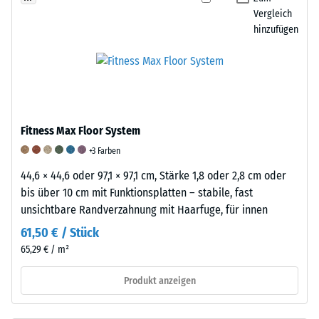
an,
Bindemittel.
Vergleich
in
Für
hinzufügen
welchem
Anthrazit
Maße
wird
der
ein
Werkstoff
farbloses,
unter
für
der
Fitness Max Floor System
farbige
Einwirkung
Varianten
+3 Farben
einer
ein
44,6 × 44,6 oder 97,1 × 97,1 cm, Stärke 1,8 oder 2,8 cm oder
definierten
pigmentiertes
bis über 10 cm mit Funktionsplatten – stabile, fast
Kraft
Bindemittel
unsichtbare Randverzahnung mit Haarfuge, für innen
nachgibt.
verwendet,
61,50 € / Stück
Eine
das
geringe
65,29 € / m²
eine
Eindringtiefe
farbige
Produkt anzeigen
weist
Beschichtung
auf
ergibt.
eine