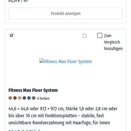
65,29 € / m²
Belastung
und
Produkt anzeigen
dann
in
regelmäßigen
Zum
XT
Abständen
Vergleich
über
hinzufügen
einen
Zeitraum
von
24
Stunden
gemessen,
Fitness Max Floor System
um
+3 Farben
die
bleibende
44,6 × 44,6 oder 97,1 × 97,1 cm, Stärke 1,8 oder 2,8 cm oder
Verformung
bis über 10 cm mit Funktionsplatten – stabile, fast
zu
unsichtbare Randverzahnung mit Haarfuge, für innen
bestimmen.