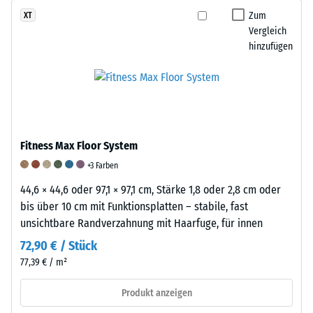
Die
hohe
Zum
XT
Oberfläche
Vergleich
Druckfestigkeit
ist
hinzufügen
hin,
griffig,
während
fein
eine
strukturiert
größere
und
Eindringtiefe
seidenmatt.
auf
Fitness Max Floor System
eine
geringere
+3 Farben
Widerstandsfähigkeit
44,6 × 44,6 oder 97,1 × 97,1 cm, Stärke 1,8 oder 2,8 cm oder
gegenüber
bis über 10 cm mit Funktionsplatten – stabile, fast
Punktbelastungen
unsichtbare Randverzahnung mit Haarfuge, für innen
hinweist.
72,90 € / Stück
Punktbelastungen
77,39 € / m²
entstehen
z.
Produkt anzeigen
B.