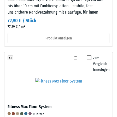
ohne
bis über 10 cm mit Funktionsplatten – stabile, fast
bleibenden
unsichtbare Randverzahnung mit Haarfuge, für innen
Eindruck
72,90 € / Stück
entspricht.
77,39 € / m²
Der
angegebene
Produkt anzeigen
Skalenwert
wurde
durch
Zum
XT
Interpolation
Vergleich
von
hinzufügen
Prüfergebnissen
an
repräsentativen
Platten
des
betreffenden
Fitness Max Floor System
Produkts
+3 Farben
ermittelt.