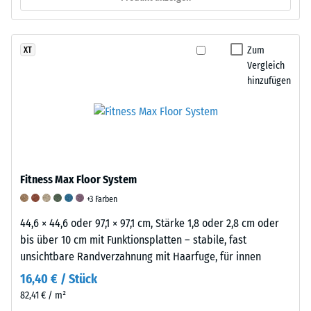
BS
7188:1998
angewendet.
Zum
XT
Dabei
Vergleich
wird
hinzufügen
ein
Prüfkörper
mit
einer
Fläche
von
Fitness Max Floor System
100
+3 Farben
mm²
44,6 × 44,6 oder 97,1 × 97,1 cm, Stärke 1,8 oder 2,8 cm oder
(entspricht
bis über 10 cm mit Funktionsplatten – stabile, fast
1
unsichtbare Randverzahnung mit Haarfuge, für innen
cm²)
mit
16,40 € / Stück
einer
82,41 € / m²
Kraft