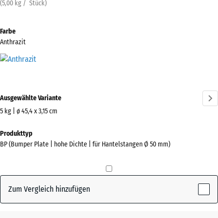
(
5,00
kg
/ Stück)
Farbe
Anthrazit
Anthrazit
(active)
Ausgewählte Variante
5 kg | ø 45,4 x 3,15 cm
Abmessungen
Produkttyp
für
BP (Bumper Plate | hohe Dichte | für Hantelstangen Ø 50 mm)
den
Versand
455
x
Zum Vergleich hinzufügen
455
x