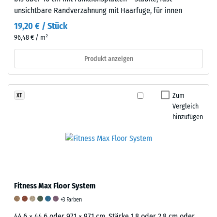
5,
unsichtbare Randverzahnung mit Haarfuge, für innen
wobei
19,20 € / Stück
der
96,48 € / m²
Wert
1
Produkt anzeigen
einer
verbleibenden
Eindrucktiefe
Zum
XT
von
Vergleich
ca.
hinzufügen
1
mm
und
der
Wert
5
Fitness Max Floor System
einer
+3 Farben
vollständigen
Rückverformung
44,6 × 44,6 oder 97,1 × 97,1 cm, Stärke 1,8 oder 2,8 cm oder