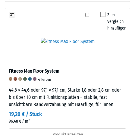
eine
Form
Gewicht
physikalische
zurück,
nach
Zum
XT
Dichte
wodurch
der
Vergleich
von
das
Prüfung
hinzufügen
etwa
Material
ergibt
1200
seine
den
kg/m³
hohe
inkrementalen
auf.
Rückstellkraft
Gewichtsverlust,
Einige
erhält.
der
WARCO-
Diese
als
Fitness Max Floor System
Produkte
Elastizität
Maß
+3 Farben
enthalten
ermöglicht
für
zusätzlich
44,6 × 44,6 oder 97,1 × 97,1 cm, Stärke 1,8 oder 2,8 cm oder
eine
den
oder
bis über 10 cm mit Funktionsplatten – stabile, fast
effiziente
Abrieb
ausschließlich
unsichtbare Randverzahnung mit Haarfuge, für innen
Stoß-
dient.
neu
und
Zusätzlich
19,20 € / Stück
hergestellten
Schwingungsdämpfung.
wird
96,48 € / m²
Ethylen-
Stoßdämpfung
die
Propylen-
-
Alterung
Produkt anzeigen