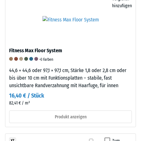
an.
eine
BS
hinzufügen
Sie
geringe,
7188.
wird
aber
Dabei
in
spürbare
wird
Einheiten
Dämpfung,
eine
wie
während
Materialprobe
g/cm³
ein
mit
Fitness Max Floor System
oder
Wert
dem
+3 Farben
kg/m³
von
Taber
angegeben.
44,6 × 44,6 oder 97,1 × 97,1 cm, Stärke 1,8 oder 2,8 cm oder
5
Abraser
Zum
bis über 10 cm mit Funktionsplatten – stabile, fast
eine
geprüft,
Vergleich:
unsichtbare Randverzahnung mit Haarfuge, für innen
besonders
einem
Wasser
hohe
Prüfgerät,
16,40 € / Stück
hat
Dämpfungswirkung
in
82,41 € / m²
bei
beschreibt.
dem
4
Produkt anzeigen
Diese
zwei
°C
Einstufung
genormte
eine
beruht
Reibwalzen
Dichte
auf
mit
Zum
XT