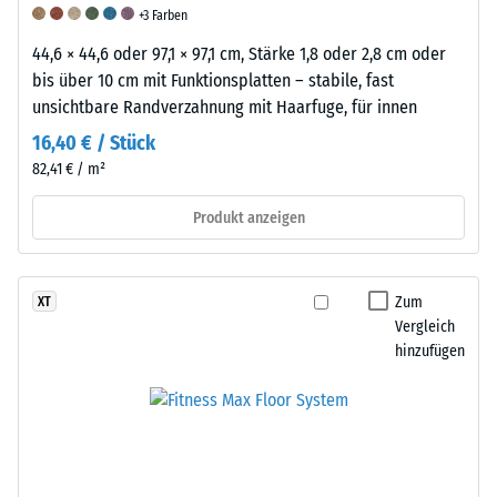
Materialprobe
+3 Farben
vor
44,6 × 44,6 oder 97,1 × 97,1 cm, Stärke 1,8 oder 2,8 cm oder
Ort
bis über 10 cm mit Funktionsplatten – stabile, fast
empfohlen.
unsichtbare Randverzahnung mit Haarfuge, für innen
Dies
ermöglicht
16,40 € / Stück
eine
82,41 € / m²
zuverlässige
Produkt anzeigen
Beurteilung
der
Druckfestigkeit
unter
Zum
XT
realen
Vergleich
hinzufügen
Bedingungen.
Scheinbare
Stoß-,
Abriebfestigkeit
Dichte
Schwingungs-
-