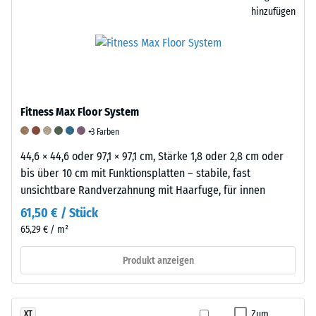
Chemisch
hinzufügen
handelt
es
/ 5
sich
um
eine
Mischung
Fitness Max Floor System
Die
aus
+3 Farben
Druckfestigkeit
Naturkautschuk
44,6 × 44,6 oder 97,1 × 97,1 cm, Stärke 1,8 oder 2,8 cm oder
eines
(NR)
bis über 10 cm mit Funktionsplatten – stabile, fast
Werkstoffes
und
unsichtbare Randverzahnung mit Haarfuge, für innen
beschreibt
Styrol-
seinen
Butadien-
61,50 € / Stück
Widerstand
Kautschuk
65,29 € / m²
gegen
(SBR),
punktuelle
gebunden
Produkt anzeigen
Belastungen.
mit
Sie
einem
gibt
Polyurethan-
Zum
XT