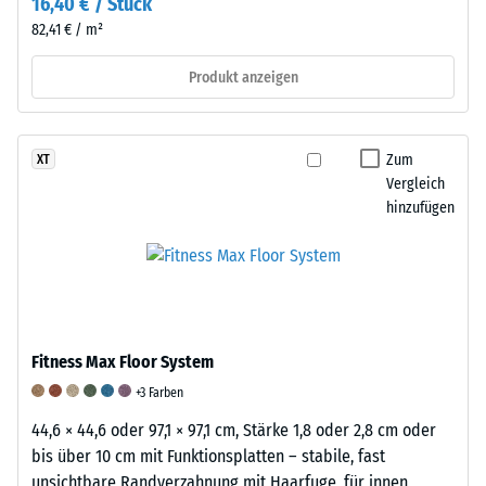
16,40 € / Stück
Zusätzlich
82,41 € / m²
wird
überprüft,
Produkt anzeigen
ob
das
Material
Zum
XT
um
Vergleich
die
hinzufügen
Belastungsstelle
herum
intakt
bleibt
und
keine
Fitness Max Floor System
Risse,
+3 Farben
Spalten
44,6 × 44,6 oder 97,1 × 97,1 cm, Stärke 1,8 oder 2,8 cm oder
oder
bis über 10 cm mit Funktionsplatten – stabile, fast
Löcher
unsichtbare Randverzahnung mit Haarfuge, für innen
aufweist.