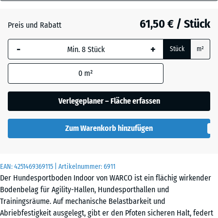
18
Dunkelgrauer
mm
Granit
61,50 € / Stück
Preis und Rabatt
Die gewählte, blau
-
+
Stück
m²
umrandete
Englischer
Abmessung wird
Rasen
0
m²
(sofern in den
Produktdaten nicht
anders angegeben)
Verlegeplaner – Fläche erfassen
Feuersglut
für die
Bedarfsberechnung
Zum Warenkorb hinzufügen
verwendet.
Grauer
Granit
97,1
x
EAN:
4251469369115
| Artikelnummer:
6911
97,1
Der Hundesportboden Indoor von WARCO ist ein flächig wirkender
×
Bodenbelag für Agility-Hallen, Hundesporthallen und
Lavendel
1,8
Trainingsräume. Auf mechanische Belastbarkeit und
cm
Abriebfestigkeit ausgelegt, gibt er den Pfoten sicheren Halt, federt