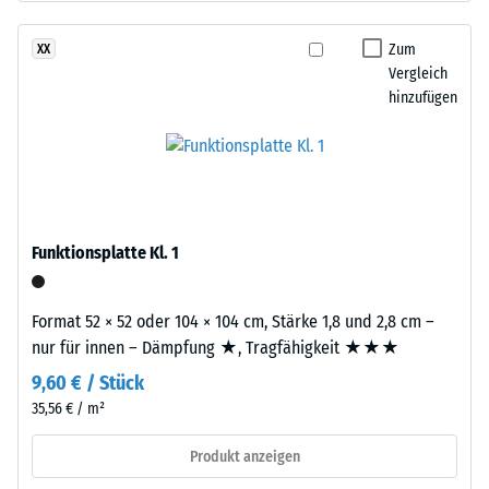
schwarzem
24
ELT-
Zum
XX
Stunden
Gummigranulat
Vergleich
Entlastung
feiner
hinzufügen
Körnung,
(BS
gebunden
7188)
mit
Polyurethan.
Die
Abkürzung
Funktionsplatte Kl. 1
ELT
/ 5
steht
Format 52 × 52 oder 104 × 104 cm, Stärke 1,8 und 2,8 cm –
für
nur für innen – Dämpfung ★, Tragfähigkeit ★★★
„End
9,60 € / Stück
of
Die
Life
35,56 € / m²
Druckfestigkeit
Tyres"
eines
Produkt anzeigen
–
Werkstoffes
das