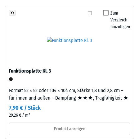
Stoßdämpfung.
7188)
kein
ein
Produkt
Scheinbare
kräftiges,
Zum
XX
für
Dichte -
Vergleich
frisches
den
Skalenwert
hinzufügen
Farbbild
4 = 900 bis
Produktvergleich
ergeben,
1000
ausgewählt.
das
kg/m³
an
offenes
Stoß-, Schwingungs-
und
Wasser
Funktionsplatte Kl. 3
Trittschalldämmung
erinnert.
– Skalenwert 1 =
spürbare Dämpfung
Format 52 × 52 oder 104 × 104 cm, Stärke 1,8 und 2,8 cm –
Material
Rutschfestigkeit Klasse
für innen und außen – Dämpfung ★★★, Tragfähigkeit ★
–
DS (EN 14041) -
Bestandteile
7,90 € / Stück
Skalenwert 2 =
und
29,26 € / m²
Gleitreibungskoeffizient
Aufbau
ca. 0,38
Produkt anzeigen
Abriebfestigkeit
Dieses