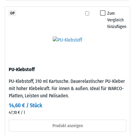
Granulat
Wärmedämmung -
(Ethylen-
Skalenwert 2 =
Zum
OP
Propylen-
Wärmeleitfähigkeit
Vergleich
Dien-
ca. 0,12 W/(m·K)
hinzufügen
Kautschuk),
Druckfestigkeit
gebunden
-
mit
Polyurethan.
Skalenwert
Die
4
Nutzschicht
PU-Klebstoff
=
hat
PU-Klebstoff, 310 ml Kartusche. Dauerelastischer PU-Kleber
eine
ca.
mit hoher Klebekraft. Für innen & außen. Ideal für WARCO-
geschlossene
0,25
Platten, Leisten und Palisaden.
Oberfläche.
mm
Die
14,60 € / Stück
Basisschicht
verbleibende
47,10 € / l
besteht
Eindellung
aus
Produkt anzeigen
nach
gereinigtem,