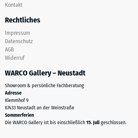
Zur
Kontakt
als
Bestimmung
Deckplatte
Rechtliches
der
in
Druckfestigkeit
einem
Impressum
wird
Schichtsystem
Datenschutz
das
konzipiert:
Prüfverfahren
AGB
Eine
nach
Widerruf
oder
BS
mehrere
7188:1998
WARCO Gallery – Neustadt
Lagen
angewendet.
werden
Dabei
Showroom & persönliche Fachberatung
übereinander
wird
Adresse
verlegt,
ein
Klemmhof 9
die
Prüfkörper
67433 Neustadt an der Weinstraße
Puzzleverzahnung
mit
Sommerferien
hält
einer
Die WARCO Gallery ist bis einschließlich
15. Juli
geschlossen.
die
Fläche
obere
von