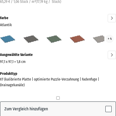
65,29 € / 1,06 Stück / m²
(
17,19
kg
/ Stück)
Farbe
Atlantik
Atlantik
Dunkelgrauer
Englischer
Feuersglut
Grau
+ 4
(active)
Granit
Rasen
Gran
Mehr
Ausgewählte Variante
Informationen
zu
97,1 x 97,1 × 1,8 cm
den
Abmessungen
Produkttyp
Farben?
für
XT (kalibrierte Platte | optimierte Puzzle-Verzahnung | Fadenfuge |
den
Farbpalette
Drainagekanäle)
Versand
anzeigen
1010
(active)
Atlantik
x
1010
Zum Vergleich hinzufügen
x