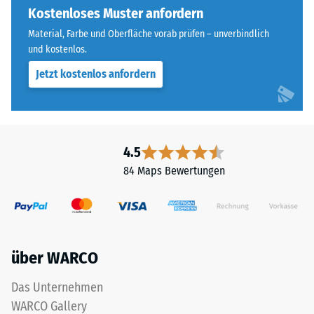
Widerstandsfähigkeit
ausgebildet.
Kostenloses Muster anfordern
gegenüber
Die
Material, Farbe und Oberfläche vorab prüfen – unverbindlich
Punktbelastungen
runde
und kostenlos.
hinweist.
Zahnform
Punktbelastungen
Jetzt kostenlos anfordern
sorgt
entstehen
für
z.
einen
B.
besonders
durch
stabilen
4.5
Schuhe
Plattenverbund
84 Maps Bewertungen
mit
und
hohen
verhindert
Absätzen,
ein
Möbelbeine,
Aufeinanderrutschen
Pflanzkübel
der
über WARCO
auf
Zähne.
Rollen
Diese
Das Unternehmen
oder
Platte
WARCO Gallery
Gerätefüße.
ist