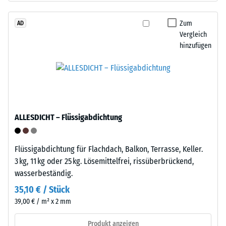
beschreibt
Granulat
seinen
stammt
Zum
AD
Widerstand
Vergleich
aus
gegen
hinzufügen
dem
punktuelle
Recycling
Belastungen.
von
Sie
Altreifen.
gibt
Die
an,
Basisschicht
in
ALLESDICHT – Flüssigabdichtung
wird
welchem
mit
Maße
hoher
Flüssigabdichtung für Flachdach, Balkon, Terrasse, Keller.
der
Dichte
3 kg, 11 kg oder 25 kg. Lösemittelfrei, rissüberbrückend,
Werkstoff
gepresst.
wasserbeständig.
unter
der
35,10 € / Stück
Einbau
Einwirkung
39,00 € / m² x 2 mm
–
einer
Verarbeitung
Produkt anzeigen
definierten