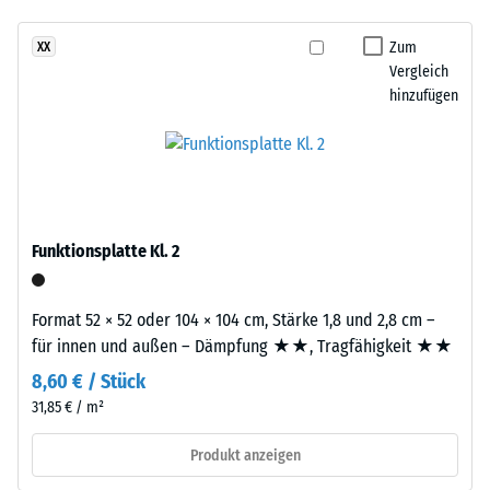
- Beständigkeit
Produkt
gegen
Zum
XX
ist
abrasiven
Vergleich
zweilagig
Verschleiß -
hinzufügen
aufgebaut.
Skalenwert 3 =
Die
"sehr gut" (BS
7188)
ca.
2
Wasserdurchlässigkeit
mm
(EN 12616) -
starke
Skalenwert 2 =
Funktionsplatte Kl. 2
Nutzschicht
Infiltration bis zu 10
besteht
mm/h (10 l/h/m²)
aus
Format 52 × 52 oder 104 × 104 cm, Stärke 1,8 und 2,8 cm –
Rutschhemmung
neu
für innen und außen – Dämpfung ★★, Tragfähigkeit ★★
(EN 16165) -
hergestelltem,
Skalenwert 3 =
8,60 € / Stück
durchgefärbtem
mittlerer
31,85 € / m²
und
Akzeptanzwinkel
schadstofffreiem
ca. 15°, Gruppe
Produkt anzeigen
EPDM-
R10