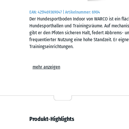
EAN:
4251469369047
| Artikelnummer:
6904
Der Hundesportboden Indoor von WARCO ist ein fläch
Hundesporthallen und Trainingsräume. Auf mechanisc
gibt er den Pfoten sicheren Halt, federt Abbrems- 
frequentierter Nutzung eine hohe Standzeit. Er eigne
Trainingseinrichtungen.
Einfache Verlegung
mehr anzeigen
Die Platten werden schwimmend, also ohne weitere 
Untergrund verlegt. Die kalibrierte Puzzleverzahnung 
zusammen und ist dank der fehlenden Fase in der Fl
Stich- oder Kreissäge vorgenommen werden. Einzelne
austauschen oder ergänzen.
Rutschhemmend und pfotenschonend
Produkt-Highlights
Die strukturierte Oberfläche bietet sicheren Halt fü