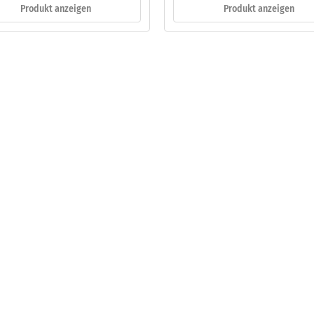
Produkt anzeigen
Produkt anzeigen
eibende
llung
en
stung