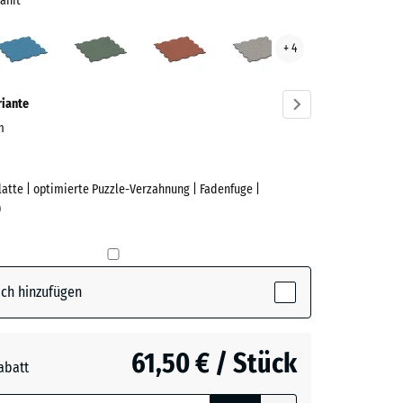
anit
elgrauer
Atlantik
Englischer
Feuersglut
Grauer
+ 4
t
Rasen
Granit
ve)
riante
cm
Platte | optimierte Puzzle-Verzahnung | Fadenfuge |
e
)
rauer
ctive)
ch hinzufügen
61,50 € / Stück
abatt
e, blau