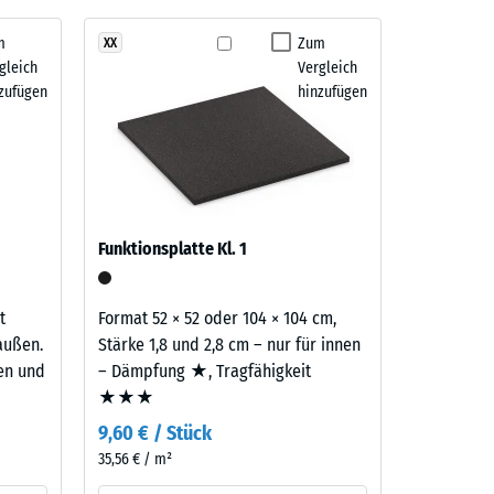
m
Zum
XX
gleich
Vergleich
" (BS 7188)
zufügen
hinzufügen
m²)
 R10
Funktionsplatte Kl. 1
t
Format 52 × 52 oder 104 × 104 cm,
außen.
Stärke 1,8 und 2,8 cm – nur für innen
ten und
– Dämpfung ★, Tragfähigkeit
★★★
9,60 € / Stück
35,56 € / m²