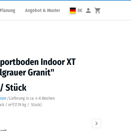
 Planung
Angebot & Muster
DE
portboden Indoor XT
grauer Granit"
 / Stück
sten
/
Lieferung in ca.
4-6 Wochen
ück / m²
(
17,19
kg
/ Stück)