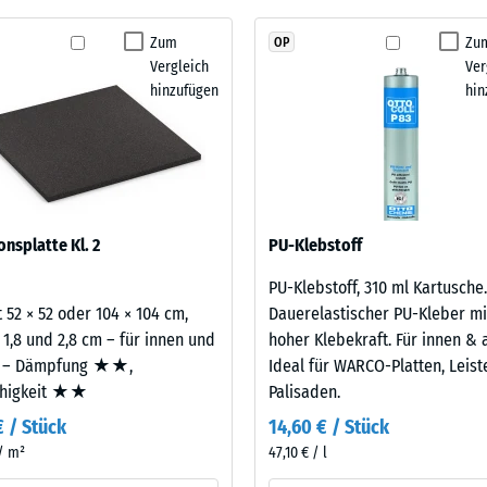
ämpfung.
Schwingungs- und Trittschalldämmung – Skalenwert 1 = spürbare Dämpfung
kein
Zum
Zu
OP
stigkeit Klasse DS (EN 14041) - Skalenwert 2 = Gleitreibungskoeffizient ca. 0,38
Produkt
Vergleich
Ver
für
stigkeit - Beständigkeit gegen abrasiven Verschleiß - Skalenwert 3 = "sehr gut
hinzufügen
hin
den
rchlässigkeit (EN 12616) - Skalenwert 2 = Infiltration bis zu 10 mm/h (10 l/h/
Produktvergleich
ausgewählt.
emmung (EN 16165) - Skalenwert 3 = mittlerer Akzeptanzwinkel ca. 15°, Gruppe
mmung - Skalenwert 2 = Wärmeleitfähigkeit ca. 0,12 W/(m·K)
estigkeit
onsplatte Kl. 2
PU-Klebstoff
PU-Klebstoff, 310 ml Kartusche.
nwert
 52 × 52 oder 104 × 104 cm,
Dauerelastischer PU-Kleber mi
 1,8 und 2,8 cm – für innen und
hoher Klebekraft. Für innen & 
 – Dämpfung ★★,
Ideal für WARCO-Platten, Leis
ähigkeit ★★
Palisaden.
€ / Stück
14,60 € / Stück
 / m²
47,10 € / l