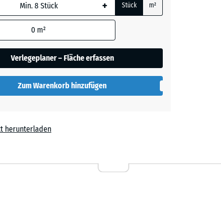
+
Stück
m²
her
 wird
den
0
m²
en nicht
gegeben)
lut
Verlegeplaner – Fläche erfassen
rechnung
Zum Warenkorb hinzufügen
t herunterladen
l