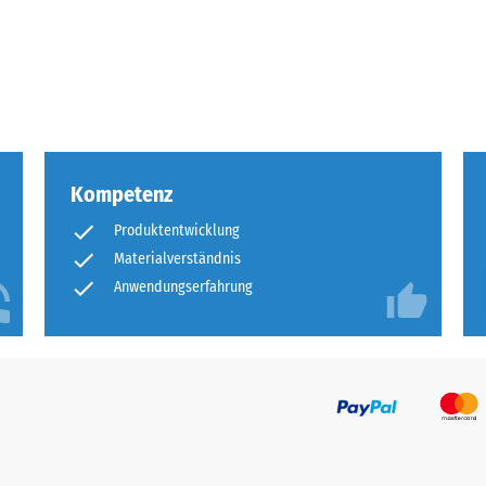
tigkeit
fes
bt
and
Kompetenz
le
Produktentwicklung
gen.
Materialverständnis
Anwendungserfahrung
f