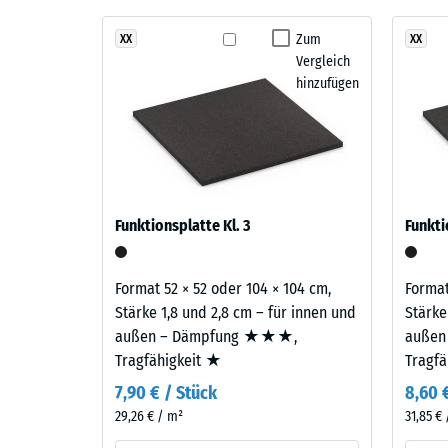
Gummigranulat übernimmt Tragfähigkeit und Stoßd
Stoß-, 
Bei
Zum
XX
XX
Rutschfe
Vergleich
Produkten
Abriebfe
hinzufügen
in
der
Wasserdu
Farbe
Rutschh
Dunkelgrauer
Granit
Wärmedä
wird
Druckf
Funktionsplatte Kl. 3
Funkti
EPDM-
-
Granulat
Skale
in
Format 52 × 52 oder 104 × 104 cm,
Format
verschiedenen
4
Stärke 1,8 und 2,8 cm – für innen und
Stärke
Grautönen
außen – Dämpfung ★★★,
außen
=
sowie
Tragfähigkeit ★
Tragf
ca.
in
7,90 € / Stück
8,60 
Schwarz
0,25
29,26 € / m²
31,85 €
mit
mm