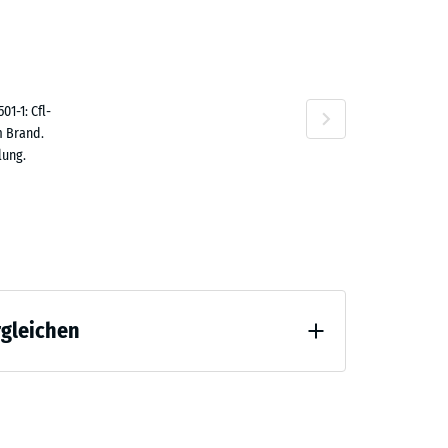
,10 €
n
1-1: Cfl-
m Brand.
lung.
rgleichen
 Entlastung (BS 7188)